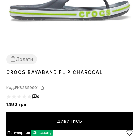
Додати
CROCS BAYABAND FLIP CHARCOAL
36
37
Код:
FKS2359901
0
1490
грн
ДИВИТИСЬ
Популярний
Хіт сезону