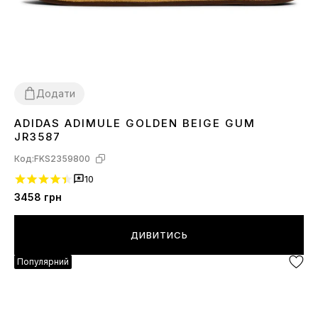
Додати
ADIDAS ADIMULE GOLDEN BEIGE GUM
41
42
43
JR3587
Код:
FKS2359800
10
3458
грн
ДИВИТИСЬ
Популярний