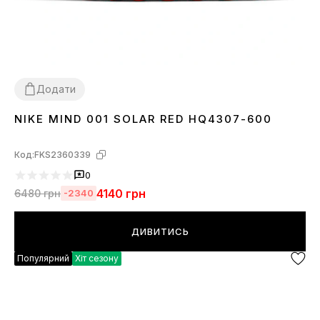
Додати
NIKE MIND 001 SOLAR RED HQ4307-600
37
38
39
40
42
43
44
45
46
Код:
FKS2360339
0
4140
грн
6480
грн
-2340
ДИВИТИСЬ
Популярний
Хіт сезону