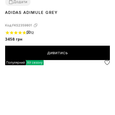
Додати
ADIDAS ADIMULE GREY
43
Код:
FKS2359801
12
3458
грн
ДИВИТИСЬ
Популярний
Хіт сезону