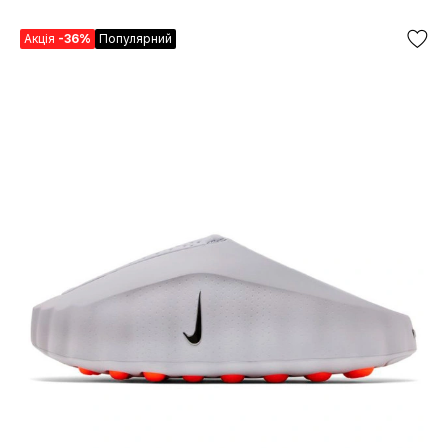
Акція
-36%
Популярний