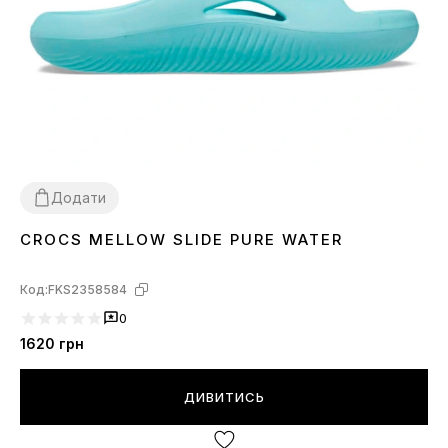
Додати
CROCS MELLOW SLIDE PURE WATER
36
37
38
Код:
FKS2358584
0
1620
грн
ДИВИТИСЬ