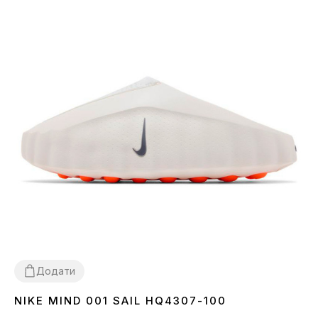
Додати
NIKE MIND 001 SAIL HQ4307-100
37
38
39
40
41
42
43
44