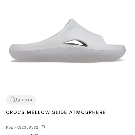
Додати
CROCS MELLOW SLIDE ATMOSPHERE
36
37
39
43
44
Код:
FKS2358582