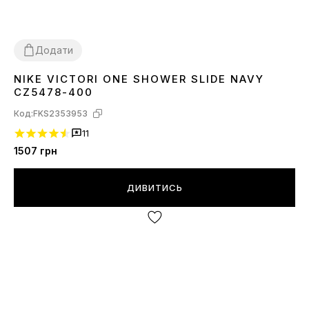
Додати
NIKE VICTORI ONE SHOWER SLIDE NAVY
41
47.5
48.5
CZ5478-400
Код:
FKS2353953
11
1507
грн
ДИВИТИСЬ