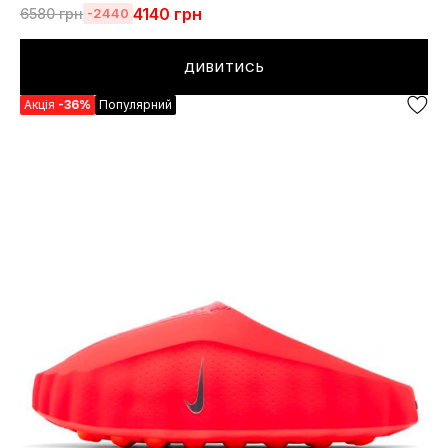
4140
грн
6580
грн
-2440
ДИВИТИСЬ
Акція
-36%
Популярний