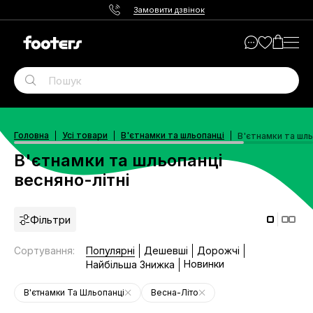
Замовити дзвінок
Головна
Усі товари
В'єтнамки та шльопанці
В'єтнамки та шль
В'єтнамки та шльопанці
весняно-літні
Фільтри
Сортування
:
Популярні
Дешевші
Дорожчі
Новинки
Найбільша Знижка
В'єтнамки Та Шльопанці
Весна-Літо