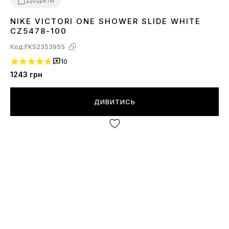
NIKE VICTORI ONE SHOWER SLIDE WHITE
40
41
42.5
44
45
46
47.5
CZ5478-100
Код:
FKS2353955
10
1243
грн
ДИВИТИСЬ