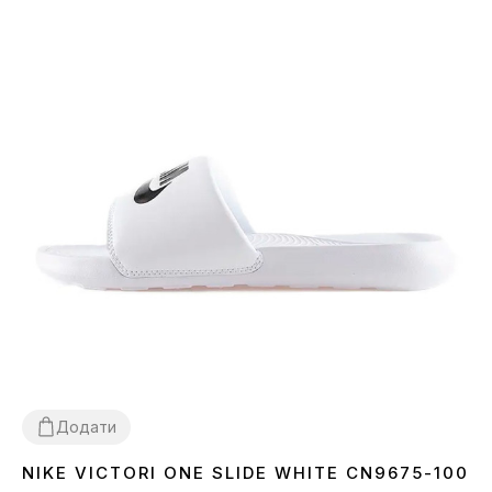
Додати
NIKE VICTORI ONE SLIDE WHITE CN9675-100
40
41
42.5
45