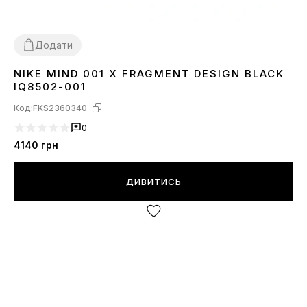
Додати
NIKE MIND 001 Х FRAGMENT DESIGN BLACK
38
39
40
41
42
43
44
45
IQ8502-001
Код:
FKS2360340
0
4140
грн
ДИВИТИСЬ