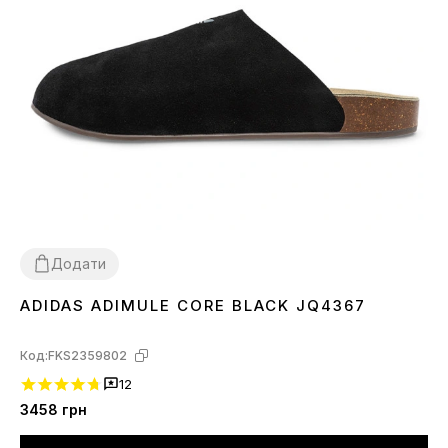
Додати
ADIDAS ADIMULE CORE BLACK JQ4367
43
45
Код:
FKS2359802
12
3458
грн