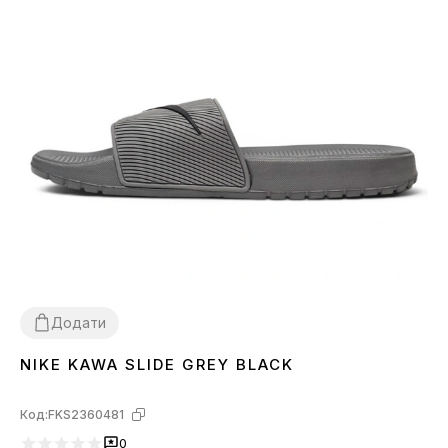
Додати
NIKE KAWA SLIDE GREY BLACK
40
41
42
43
Код:
FKS2360481
0