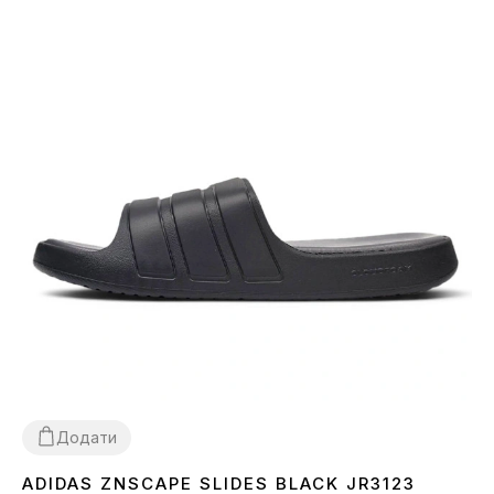
Додати
ADIDAS ZNSCAPE SLIDES BLACK JR3123
40
41
42
43