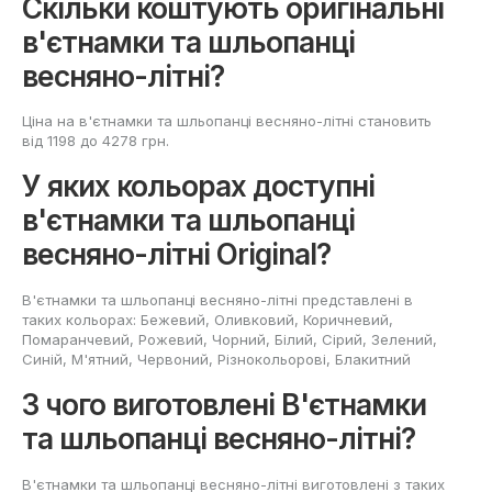
Скільки коштують оригінальні
в'єтнамки та шльопанці
весняно-літні?
Ціна на в'єтнамки та шльопанці весняно-літні становить
від 1198 до 4278 грн.
У яких кольорах доступні
в'єтнамки та шльопанці
весняно-літні Original?
В'єтнамки та шльопанці весняно-літні представлені в
таких кольорах: Бежевий, Оливковий, Коричневий,
Помаранчевий, Рожевий, Чорний, Білий, Сірий, Зелений,
Cиній, М'ятний, Червоний, Різнокольорові, Блакитний
З чого виготовлені В'єтнамки
та шльопанці весняно-літні?
В'єтнамки та шльопанці весняно-літні виготовлені з таких