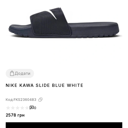
Додати
NIKE KAWA SLIDE BLUE WHITE
40
41
42
43
45
Код:
FKS2360483
0
2578
грн