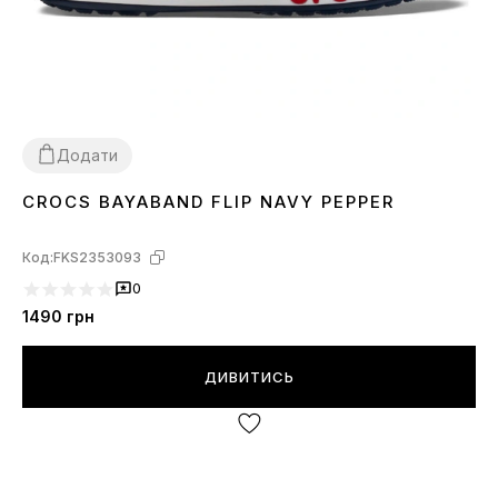
Додати
CROCS BAYABAND FLIP NAVY PEPPER
36
37
38
44
Код:
FKS2353093
0
1490
грн
ДИВИТИСЬ