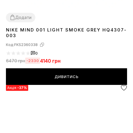
Додати
NIKE MIND 001 LIGHT SMOKE GREY HQ4307-
36
37
38
39
40
41
42
43
44
45
003
Код:
FKS2360338
0
4140
грн
6470
грн
-2330
ДИВИТИСЬ
Акція
-37%