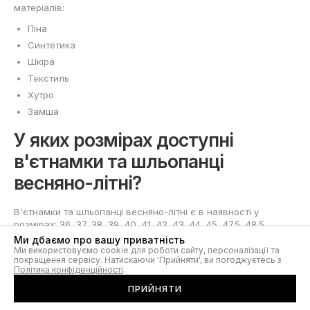
матеріалів:
Піна
Синтетика
Шкіра
Текстиль
Хутро
Замша
У яких розмірах доступні
в'єтнамки та шльопанці
весняно-літні?
В'єтнамки та шльопанці весняно-літні є в наявності у
розмірах: 36, 37, 38, 39, 40, 41, 42, 43, 44, 45, 47.5, 48.5,
42.5, 46, 36.5, 40.5, 37.5, 38.5, 44.5
Ми дбаємо про вашу приватність
Ми використовуємо cookie для роботи сайту, персоналізації та
покращення сервісу. Натискаючи 'Прийняти', ви погоджуєтесь з
Політика конфіденційності
.
ПРИЙНЯТИ