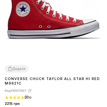
Додати
CONVERSE CHUCK TAYLOR ALL STAR HI RED
36
37
39
40
41
42
43
44
M9621C
Код:
FKS57407
10
2215
грн