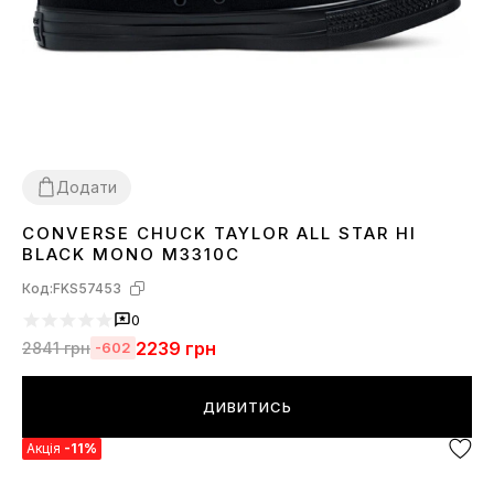
Додати
CONVERSE CHUCK TAYLOR ALL STAR HI
36
37
38
39
40
41
42
43
44
BLACK MONO M3310C
Код:
FKS57453
0
2239
грн
2841
грн
-602
ДИВИТИСЬ
Акція
-11%