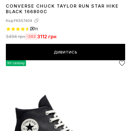
CONVERSE CHUCK TAYLOR RUN STAR HIKE
38
BLACK 166800C
Код:
FKS57404
11
3112
грн
3494
грн
-382
ДИВИТИСЬ
Хіт сезону