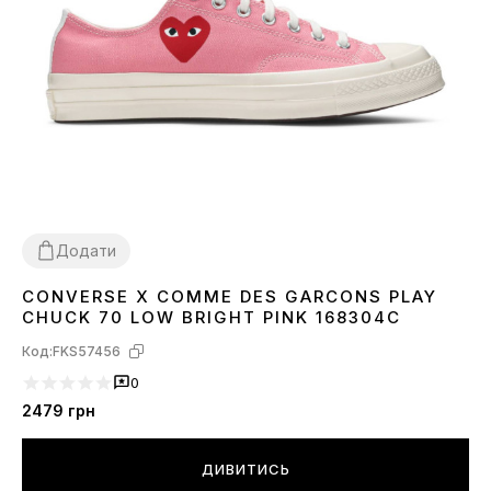
Додати
CONVERSE X COMME DES GARCONS PLAY
36
37
38
39
CHUCK 70 LOW BRIGHT PINK 168304C
Код:
FKS57456
0
2479
грн
ДИВИТИСЬ