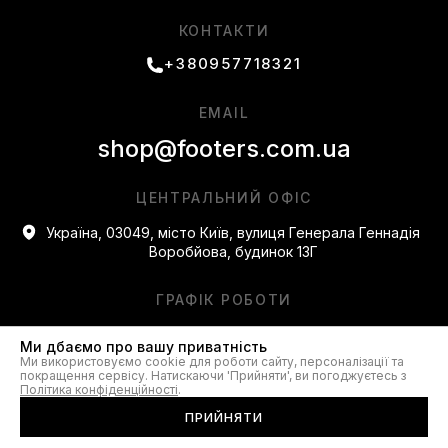
КОНТАКТИ
+380957718321
EMAIL
shop@footers.com.ua
ЦЕНТРАЛЬНИЙ ОФІС
Україна, 03049, місто Київ, вулиця Генерала Геннадія
Воробйова, будинок 13Г
ГРАФІК РОБОТИ
з 10:00 до 22:00 без вихідних
Ми дбаємо про вашу приватність
Ми використовуємо cookie для роботи сайту, персоналізації та
покращення сервісу. Натискаючи 'Прийняти', ви погоджуєтесь з
Політика конфіденційності
.
ПРИЙНЯТИ