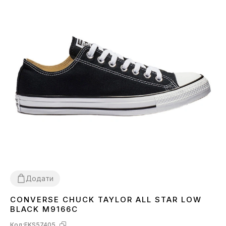
Додати
CONVERSE CHUCK TAYLOR ALL STAR LOW
36
37
38
39
40
41
42
43
44
BLACK M9166C
Код:
FKS57405