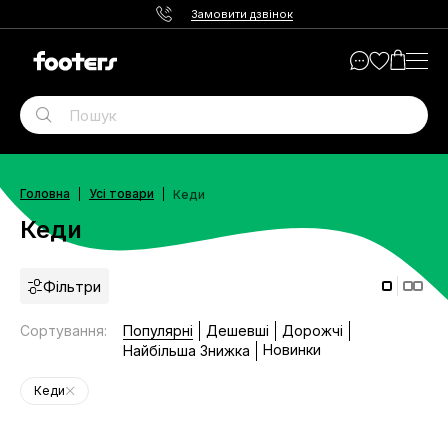
Замовити дзвінок
Головна
Усі товари
Кеди
Кеди
Фільтри
Сортування
:
Популярні
Дешевші
Дорожчі
Новинки
Найбільша Знижка
Кеди