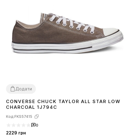
Додати
CONVERSE CHUCK TAYLOR ALL STAR LOW
36
37
38
39
41
CHARCOAL 1J794C
Код:
FKS57415
0
2229
грн