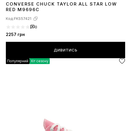
CONVERSE CHUCK TAYLOR ALL STAR LOW
36
38
39
40
41
42
43
RED M9696C
Код:
FKS57421
0
2257
грн
ДИВИТИСЬ
Популярний
Хіт сезону