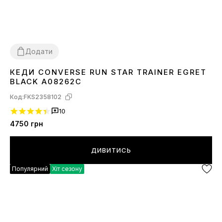
Додати
КЕДИ CONVERSE RUN STAR TRAINER EGRET
36
37
38
40
41
42
44
BLACK A08262C
Код:
FKS2358102
10
4750
грн
ДИВИТИСЬ
Популярний
Хіт сезону