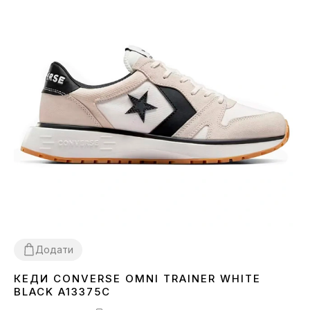
Додати
КЕДИ CONVERSE OMNI TRAINER WHITE
37
38
39
40
41
42
44
BLACK A13375C