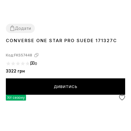
Додати
CONVERSE ONE STAR PRO SUEDE 171327C
38
41
42
43
44
Код:
FKS57448
0
3322
грн
ДИВИТИСЬ
Хіт сезону