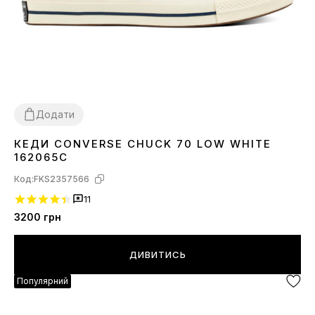
Додати
КЕДИ CONVERSE CHUCK 70 LOW WHITE
38
39
41
42
43
44
162065C
Код:
FKS2357566
11
3200
грн
ДИВИТИСЬ
Популярний