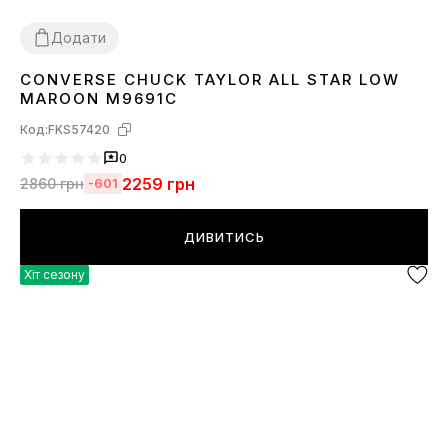
Додати
CONVERSE CHUCK TAYLOR ALL STAR LOW
38
39
41
42
43
44
MAROON M9691C
Код:
FKS57420
0
2259
грн
2860
грн
-601
ДИВИТИСЬ
Хіт сезону