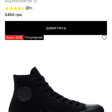
Код:
FKS2358758
11
5450
грн
ДИВИТИСЬ
Акція
-21%
Популярний