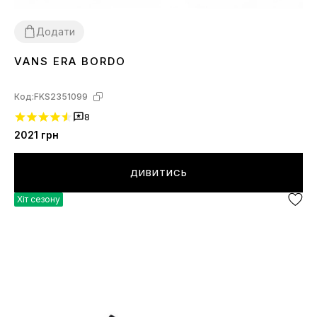
Додати
VANS ERA BORDO
36
37
39
40
41
Код:
FKS2351099
8
2021
грн
ДИВИТИСЬ
Хіт сезону