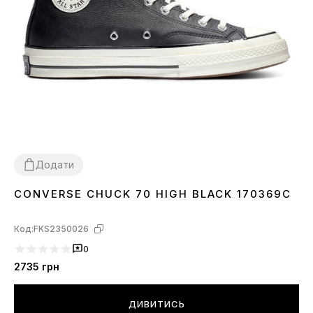
Додати
CONVERSE CHUCK 70 HIGH BLACK 170369C
36
37
Код:
FKS2350026
0
2735
грн
ДИВИТИСЬ