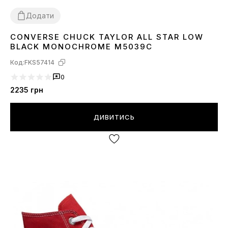
Додати
CONVERSE CHUCK TAYLOR ALL STAR LOW
36
37
38
39
40
41
43
44
BLACK MONOCHROME M5039C
Код:
FKS57414
0
2235
грн
ДИВИТИСЬ