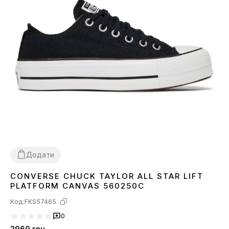
Додати
CONVERSE CHUCK TAYLOR ALL STAR LIFT
42
43
PLATFORM CANVAS 560250C
Код:
FKS57465
0
2960
грн