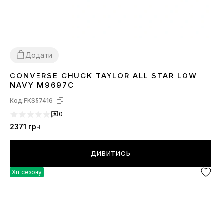
Додати
CONVERSE CHUCK TAYLOR ALL STAR LOW
36
38
39
NAVY M9697C
Код:
FKS57416
0
2371
грн
ДИВИТИСЬ
Хіт сезону