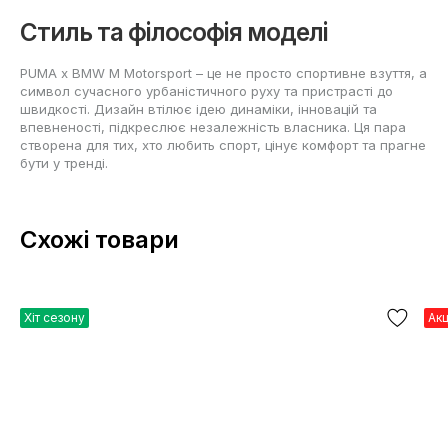
Стиль та філософія моделі
PUMA x BMW M Motorsport – це не просто спортивне взуття, а
символ сучасного урбаністичного руху та пристрасті до
швидкості. Дизайн втілює ідею динаміки, інновацій та
впевненості, підкреслює незалежність власника. Ця пара
створена для тих, хто любить спорт, цінує комфорт та прагне
бути у тренді.
Схожі товари
Хіт сезону
Ак