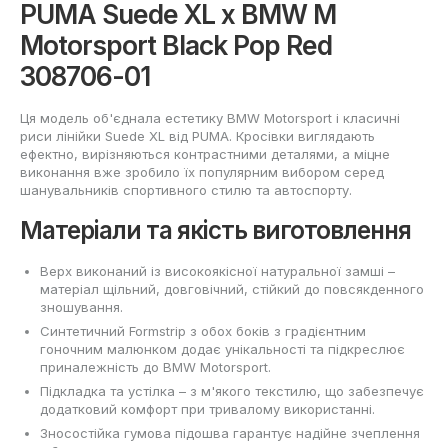
PUMA Suede XL x BMW M
Motorsport Black Pop Red
308706-01
Ця модель об'єднала естетику BMW Motorsport і класичні
риси лінійки Suede XL від PUMA. Кросівки виглядають
ефектно, вирізняються контрастними деталями, а міцне
виконання вже зробило їх популярним вибором серед
шанувальників спортивного стилю та автоспорту.
Матеріали та якість виготовлення
Верх виконаний із високоякісної натуральної замші –
матеріал щільний, довговічний, стійкий до повсякденного
зношування.
Синтетичний Formstrip з обох боків з градієнтним
гоночним малюнком додає унікальності та підкреслює
приналежність до BMW Motorsport.
Підкладка та устілка – з м'якого текстилю, що забезпечує
додатковий комфорт при тривалому використанні.
Зносостійка гумова підошва гарантує надійне зчеплення