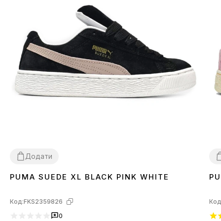
Додати
PUMA SUEDE XL BLACK PINK WHITE
PU
36
37
38
39
40
41
3
Код:
FKS2359826
Код
0