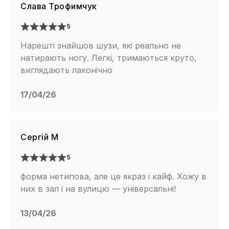
Слава Трофимчук
5
Нарешті знайшов шузи, які реально не
натирають ногу. Легкі, тримаються круто,
виглядають лаконічно
17/04/26
Сергій М
5
форма нетипова, але це якраз і кайф. Хожу в
них в зал і на вулицю — універсальні!
13/04/26