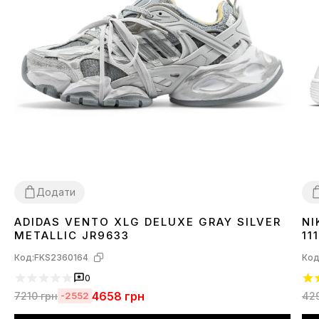
Додати
ADIDAS VENTO XLG DELUXE GRAY SILVER
NI
36
37
38
39
40
41
3
METALLIC JR9633
111
Код:
FKS2360164
Код
0
4658
грн
7210
грн
42
-2552