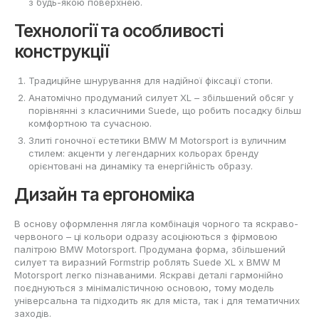
з будь-якою поверхнею.
Технології та особливості
конструкції
Традиційне шнурування для надійної фіксації стопи.
Анатомічно продуманий силует XL – збільшений обсяг у
порівнянні з класичними Suede, що робить посадку більш
комфортною та сучасною.
Злиті гоночної естетики BMW M Motorsport із вуличним
стилем: акценти у легендарних кольорах бренду
орієнтовані на динаміку та енергійність образу.
Дизайн та ергономіка
В основу оформлення лягла комбінація чорного та яскраво-
червоного – ці кольори одразу асоціюються з фірмовою
палітрою BMW Motorsport. Продумана форма, збільшений
силует та виразний Formstrip роблять Suede XL x BMW M
Motorsport легко пізнаваними. Яскраві деталі гармонійно
поєднуються з мінімалістичною основою, тому модель
універсальна та підходить як для міста, так і для тематичних
заходів.