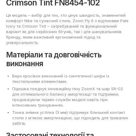
Crimson Tint FN8454-102
Ця модель – вибір для тих, хто цінує швидкість, знаменитий
комфорт Nike та сучасний стиль. Zoom Fly 6 з відтінками Pale
Ivory та Crimson Tint – затребуваний та функціональний
варіант як для серйозних бігунів, так і для шанувальників
бренду, яким важливий ергономічний підхід та
універсальність.
Матеріали та довговічність
виконання
Верх кросівок виконаний із синтетичної шкіри із
текстильними елементами.
Підошва поєднує інноваційну піну ZoomX та шар SR-02
для оптимального балансу амортизації та підтримки,
продовжуючи термін служби моделі навіть при
інтенсивних тренуваннях.
Тонка знімна устілка (3 мм) підтримує близький контакт
стопи з м'якою амортизацією, що підходить для тривалих
забігів.
Застосовані технології та