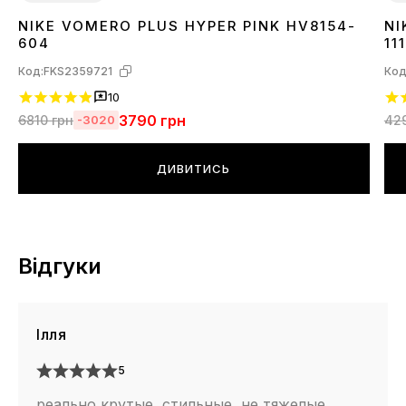
NIKE VOMERO PLUS HYPER PINK HV8154-
NI
36
39
3
604
111
Код:
FKS2359721
Код
10
3790
грн
6810
грн
42
-3020
ДИВИТИСЬ
Відгуки
Ілля
5
реально крутые, стильные, не тяжелые,