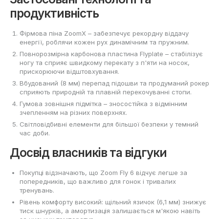
продуктивність
Фірмова піна ZoomX – забезпечує рекордну віддачу
енергії, роблячи кожен рух динамічним та пружним.
Повнорозмірна карбонова пластина Flyplate – стабілізує
ногу та сприяє швидкому перекату з п'яти на носок,
прискорюючи відштовхування.
Вбудований (8 мм) перепад підошви та продуманий рокер
сприяють природній та плавній перекочуванні стопи.
Гумова зовнішня підмітка – зносостійка з відмінним
зчепленням на різних поверхнях.
Світловідбивні елементи для більшої безпеки у темний
час доби.
Досвід власників та відгуки
Покупці відзначають, що Zoom Fly 6 відчує легше за
попередників, що важливо для гонок і тривалих
тренувань.
Рівень комфорту високий: щільний язичок (6,1 мм) знижує
тиск шнурків, а амортизація залишається м'якою навіть