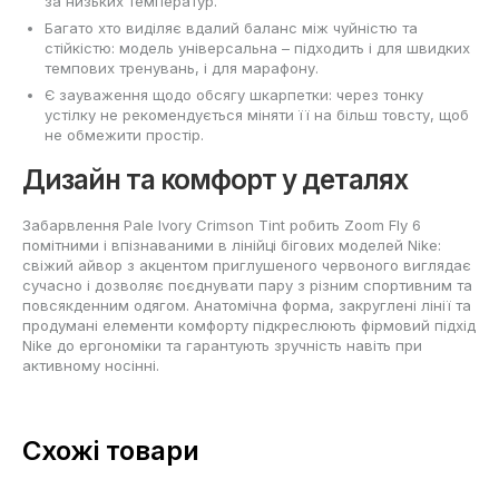
за низьких температур.
Багато хто виділяє вдалий баланс між чуйністю та
стійкістю: модель універсальна – підходить і для швидких
темпових тренувань, і для марафону.
Є зауваження щодо обсягу шкарпетки: через тонку
устілку не рекомендується міняти її на більш товсту, щоб
не обмежити простір.
Дизайн та комфорт у деталях
Забарвлення Pale Ivory Crimson Tint робить Zoom Fly 6
помітними і впізнаваними в лінійці бігових моделей Nike:
свіжий айвор з акцентом приглушеного червоного виглядає
сучасно і дозволяє поєднувати пару з різним спортивним та
повсякденним одягом. Анатомічна форма, закруглені лінії та
продумані елементи комфорту підкреслюють фірмовий підхід
Nike до ергономіки та гарантують зручність навіть при
активному носінні.
Схожі товари