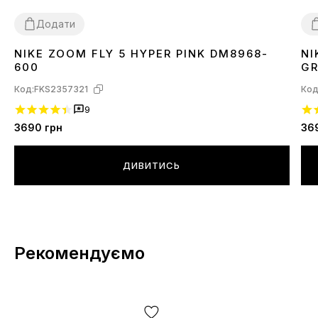
Додати
NIKE ZOOM FLY 5 HYPER PINK DM8968-
NI
40
41
42
43
44
45
3
600
GR
Код:
FKS2357321
Код
9
3690
грн
36
ДИВИТИСЬ
Рекомендуємо