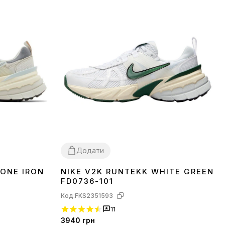
Додати
BONE IRON
NIKE V2K RUNTEKK WHITE GREEN
36
37
39
FD0736-101
Код:
FKS2351593
11
3940
грн