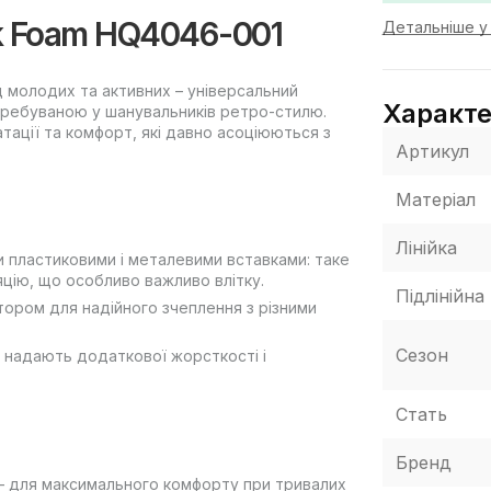
nk Foam HQ4046-001
Детальніше у 
 молодих та активних – універсальний
Характ
затребуваною у шанувальників ретро-стилю.
тації та комфорт, які давно асоціюються з
Артикул
Матеріал
Лінійка
ми пластиковими і металевими вставками: таке
яцію, що особливо важливо влітку.
Підлінійна
тором для надійного зчеплення з різними
Сезон
 надають додаткової жорсткості і
Стать
Бренд
 – для максимального комфорту при тривалих