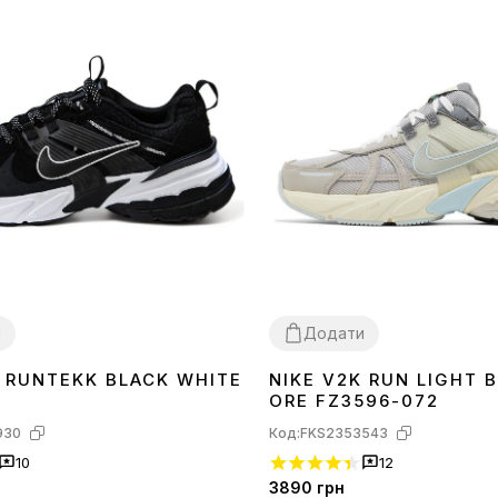
и
Додати
K RUNTEKK BLACK WHITE
NIKE V2K RUN LIGHT 
37
38
39
40
41
ORE FZ3596-072
930
Код:
FKS2353543
10
12
3890
грн