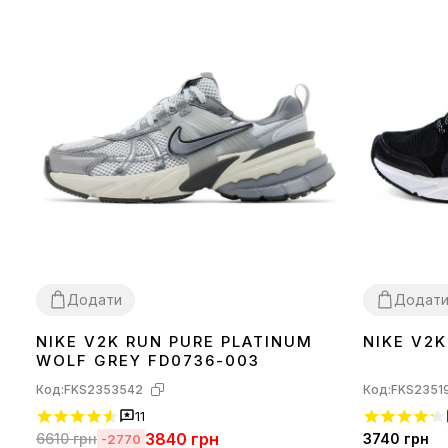
Додати
Додат
NIKE V2K RUN PURE PLATINUM
NIKE V2
36
37
38
39
40
41
42
43
44
36
39
40
WOLF GREY FD0736-003
Код:
FKS2353542
Код:
FKS2351
11
3840
грн
6610
грн
3740
грн
-2770