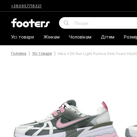
+380957718321
Усі товари
Жінкам
Чоловікам
Дітям
Розмі
Головна
Усі товари
Nike V2K Run Light Pumice Pink Foam HQ4