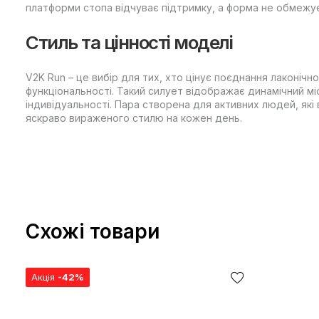
платформи стопа відчуває підтримку, а форма не обмежує
Стиль та цінності моделі
V2K Run – це вибір для тих, хто цінує поєднання лаконічно
функціональності. Такий силует відображає динамічний мі
індивідуальності. Пара створена для активних людей, які
яскраво вираженого стилю на кожен день.
Схожі товари
Акція
-42%