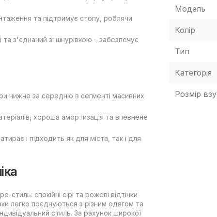
Модель
нтаження та підтримує стопу, роблячи
Колір
і та з'єднаний зі шнурівкою – забезпечує
Тип
Категорія
Розмір взу
пари нижче за середню в сегменті масивних
матеріалів, хороша амортизація та впевнене
тирає і підходить як для міста, так і для
іка
-стиль: спокійні сірі та рожеві відтінки
ки легко поєднуються з різним одягом та
ндивідуальний стиль. За рахунок широкої