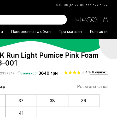
з 10:00 до 22:00 без вихідних
RU
UA
та
Повернення та обмін
Про магазин
Контакти
K Run Light Pumice Pink Foam
-001
4.3
( 8 оцінок )
3640
грн
S2357347
В наявності
мір
Розмірна сітка
37
38
39
41