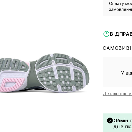
Оплату мож
замовленні 
ВІДПРА
САМОВИВІ
У ві
Детальніше у 
Обмін 
днів пі