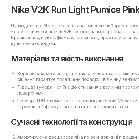
Nike V2K Run Light Pumice Pi
Ця модель від Nike швидко стала топовим вибором серед
«дідусь силует» лінійки V2K і модна палітра роблять її 
Кросівки поєднують фірмову надійність, простоту експлуа
культовим брендом.
Матеріали та якість виконання
Верх виконаний з сітки, що дихає, у поєднанні з міцни
рішення гарантує полегшену посадку і відмінну вентил
Підошва гумова – стійка до стирання з великим протек
поверхнями.
Прозорі TPU-елементи, натхненні культовою Vomero 5,
"тримають" форму в зоні п'яти та середини стопи.
Сучасні технології та конструкція
Амортизуюча двошарова піна по всій довжині підошви