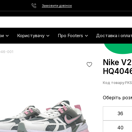
Замовити дзвінок
ри
Користувачу
Про Footers
Доставка і опла
046-001
Nike V2
HQ4046
Код товару:
FK
Оберіть роз
36
40