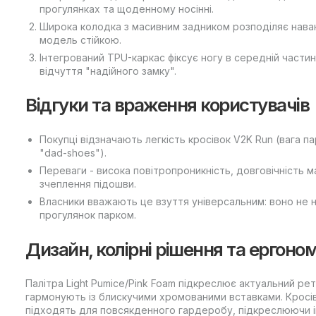
прогулянках та щоденному носінні.
Широка колодка з масивним задником розподіляє нава
модель стійкою.
Інтегрований TPU-каркас фіксує ногу в середній частин
відчуття "надійного замку".
Відгуки та враження користувачів
Покупці відзначають легкість кросівок V2K Run (вага 
"dad-shoes").
Переваги - висока повітропроникність, довговічність 
зчеплення підошви.
Власники вважають це взуття універсальним: воно не на
прогулянок парком.
Дизайн, колірні рішення та ергоном
Палітра Light Pumice/Pink Foam підкреслює актуальний ретро
гармонують із блискучими хромованими вставками. Кросів
підходять для повсякденного гардеробу, підкреслюючи і