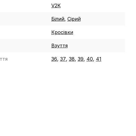
V2K
Білий
,
Сірий
Кросівки
Взуття
ття
36
,
37
,
38
,
39
,
40
,
41