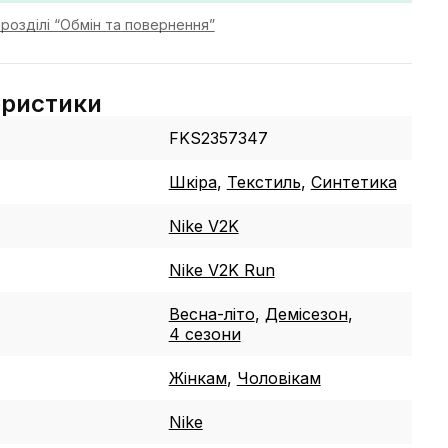
розділі “Обмін та повернення”
еристики
FKS2357347
Шкіра
,
Текстиль
,
Синтетика
Nike V2K
Nike V2K Run
Весна-літо
,
Демісезон
,
4 сезони
Жінкам
,
Чоловікам
Nike