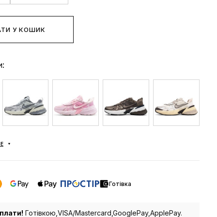
ТИ У КОШИК
и:
Е
Готівка
плати!
Готівкою,VISA/Mastercard,GooglePay,ApplePay.