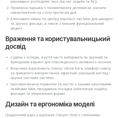
рівномірно розподіляє тиск під час ходьби та бігу.
Проміжна підошва з піноматеріалу допомагає знизити
навантаження на стопу протягом дня.
Блискавка-замок по центру верхньої частини для швидкої
та зручної фіксації, а також стильний функціональний
акцент.
Враження та користувальницький
досвід
Судячи з оглядів, взуття часто вибирають як зручний та
брендовий варіант для повсякденного активного носіння.
Власники відзначають плюси: легка вага, комфорт навіть
за тривалого використання, ефектний зовнішній вигляд і
зручна система застібки.
Кросівки можна порівняти за якістю з іншими культовими
лінійками Nike, продумана посадка забезпечує надійну
фіксацію та збереження форми.
Дизайн та ергономіка моделі
Градієнтний верх у відтінках Canyon Gold з глибокими