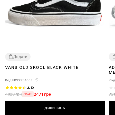
Додати
VANS OLD SKOOL BLACK WHITE
AD
36
37
38
43
44
3
ME
Код:
FKS2354063
Код
10
2471
грн
4020
грн
72
-1549
ДИВИТИСЬ