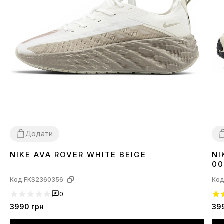
Додати
NIKE AVA ROVER WHITE BEIGE
NI
40
42
43
44
45
4
00
Код:
FKS2360356
Код
0
3990
грн
39