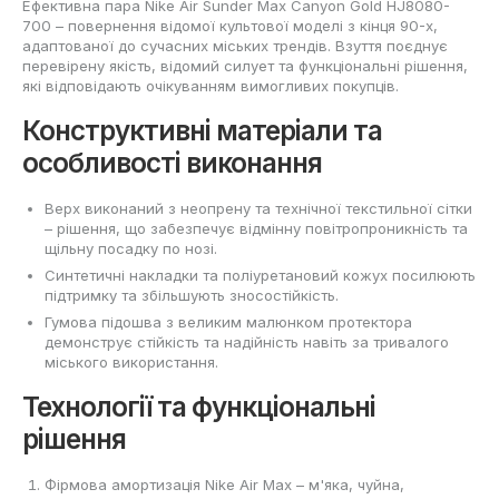
Ефективна пара Nike Air Sunder Max Canyon Gold HJ8080-
700 – повернення відомої культової моделі з кінця 90-х,
адаптованої до сучасних міських трендів. Взуття поєднує
перевірену якість, відомий силует та функціональні рішення,
які відповідають очікуванням вимогливих покупців.
Конструктивні матеріали та
особливості виконання
Верх виконаний з неопрену та технічної текстильної сітки
– рішення, що забезпечує відмінну повітропроникність та
щільну посадку по нозі.
Синтетичні накладки та поліуретановий кожух посилюють
підтримку та збільшують зносостійкість.
Гумова підошва з великим малюнком протектора
демонструє стійкість та надійність навіть за тривалого
міського використання.
Технології та функціональні
рішення
Фірмова амортизація Nike Air Max – м'яка, чуйна,