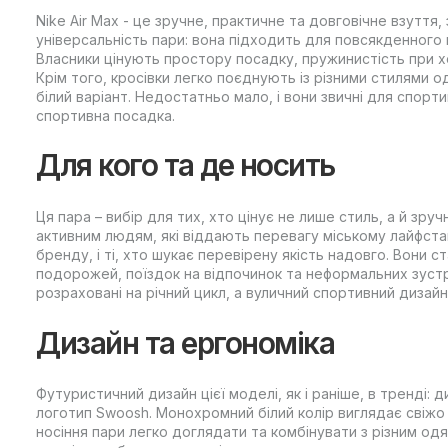
Nike Air Max - це зручне, практичне та довговічне взуття
універсальність пари: вона підходить для повсякденного 
Власники цінують простору посадку, пружинистість при хо
Крім того, кросівки легко поєднують із різними стилями
білий варіант. Недостатньо мало, і вони звичні для спорт
спортивна посадка.
Для кого та де носить
Ця пара – вибір для тих, хто цінує не лише стиль, а й зручн
активним людям, які віддають перевагу міському лайфстай
бренду, і ті, хто шукає перевірену якість надовго. Вони 
подорожей, поїздок на відпочинок та неформальних зустрі
розраховані на річний цикл, а вуличний спортивний дизайн
Дизайн та ергономіка
Футуристичний дизайн цієї моделі, як і раніше, в тренді: д
логотип Swoosh. Монохромний білий колір виглядає свіжо
носіння пари легко доглядати та комбінувати з різним од