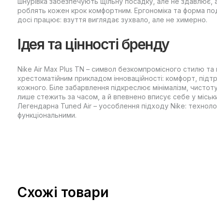
шнурівка забезпечують щільну посадку, але не здавлює, а
роблять кожен крок комфортним. Ергономіка та форма под
досі працює: взуття виглядає зухвало, але не химерно.
Ідея та цінності бренду
Nike Air Max Plus TN – символ безкомпромісного стилю та
хрестоматійним прикладом інноваційності: комфорт, підтр
кожного. Біле забарвлення підкреслює мінімалізм, чистоту 
лише стежить за часом, а й впевнено вписує себе у міськи
Легендарна Tuned Air – уособлення підходу Nike: техноло
функціональними.
Схожі товари