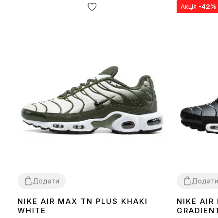
Акція
-42%
Додати
Додат
NIKE AIR MAX TN PLUS KHAKI
NIKE AIR
40
41
37
38
39
40
WHITE
GRADIEN