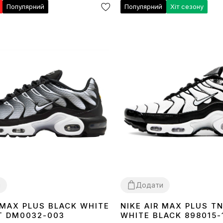
Популярний
Популярний
Хіт сезону
и
Додати
 MAX PLUS BLACK WHITE
NIKE AIR MAX PLUS T
41
42
43
44
45
36
37
38
39
40
41
42
43
44
45
46
T DM0032-003
WHITE BLACK 898015-