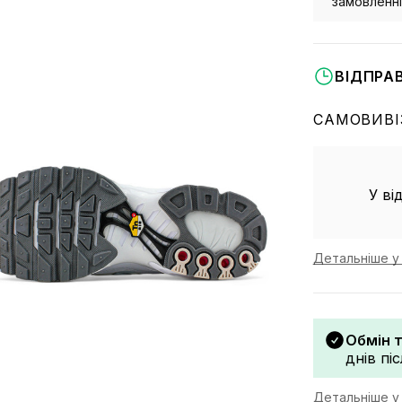
замовленні 
ВІДПРА
САМОВИВІ
У ві
Детальніше у 
Обмін 
днів пі
Детальніше у 