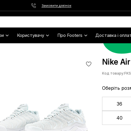
Замовити дзвінок
ри
Користувачу
Про Footers
Доставка і опла
Nike Ai
Код товару:
FK
Оберіть роз
36
40