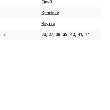
Білий
Кросівки
Взуття
ття
36
,
37
,
38
,
39
,
40
,
41
,
44