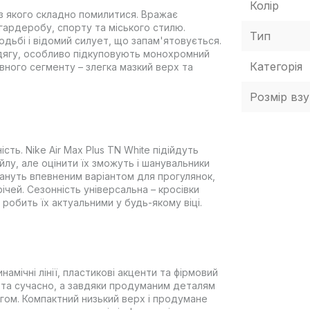
Колір
, з якого складно помилитися. Вражає
гардеробу, спорту та міського стилю.
Тип
дьбі і відомий силует, що запам'ятовується.
 одягу, особливо підкуповують монохромний
Категорія
ивного сегменту – злегка мазкий верх та
Розмір взу
ість. Nike Air Max Plus TN White підійдуть
лу, але оцінити їх зможуть і шанувальники
стануть впевненим варіантом для прогулянок,
чей. Сезонність універсальна – кросівки
 робить їх актуальними у будь-якому віці.
инамічні лінії, пластикові акценти та фірмовий
 та сучасно, а завдяки продуманим деталям
ягом. Компактний низький верх і продумане