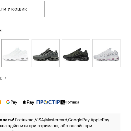
ТИ У КОШИК
и:
Е
Готівка
плати!
Готівкою,VISA/Mastercard,GooglePay,ApplePay.
на здійснити при отриманні, або онлайн при