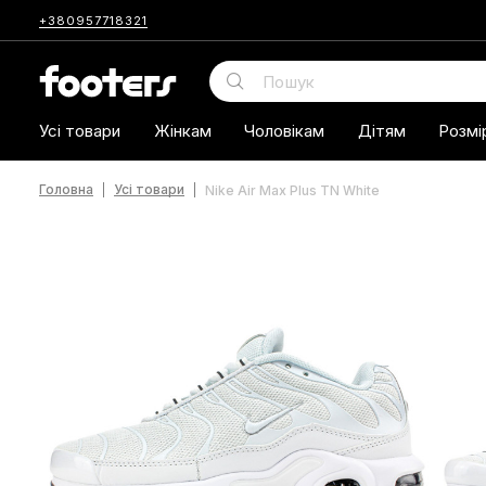
+380957718321
Усі товари
Жінкам
Чоловікам
Дітям
Розмі
Головна
Усі товари
Nike Air Max Plus TN White