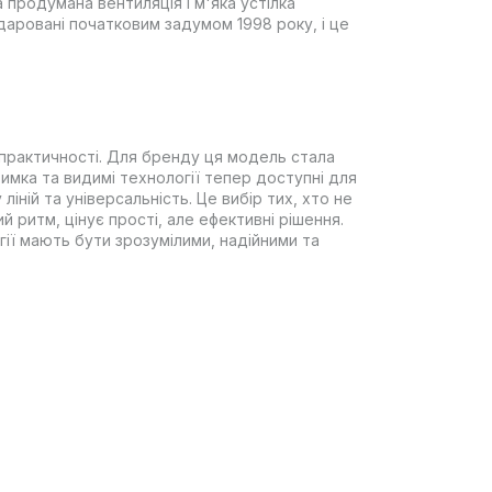
 продумана вентиляція і м'яка устілка
аровані початковим задумом 1998 року, і це
 практичності. Для бренду ця модель стала
имка та видимі технології тепер доступні для
ліній та універсальність. Це вибір тих, хто не
й ритм, цінує прості, але ефективні рішення.
гії мають бути зрозумілими, надійними та