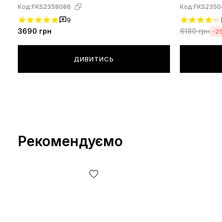
Код:
FKS2358086
Код:
FKS2350
9
3690
грн
6180
грн
-2
ДИВИТИСЬ
Рекомендуємо