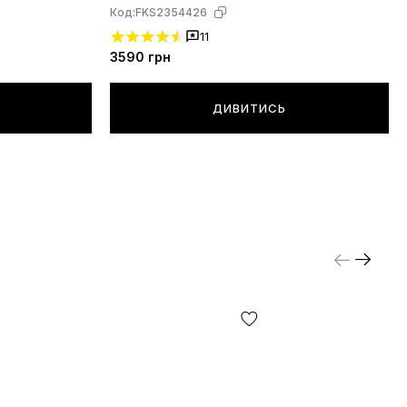
Код:
FKS2354426
11
3590
грн
ДИВИТИСЬ