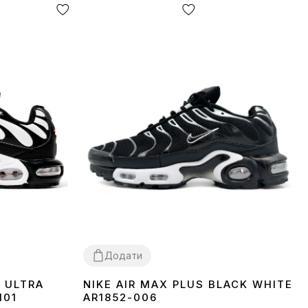
Додати
N ULTRA
NIKE AIR MAX PLUS BLACK WHITE
42
43
44
45
101
AR1852-006