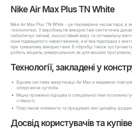
Nike Air Max Plus TN White
Nike Air Max Plus TN White - це перевірена часом пара, в 
технологією. У виробництві використані синтетична диха
забезпечує легкий, зносостійкий верх та оптимальну вент
зони підвищеного навантаження, а м'яка підкладка з ана
при тривалому використанні. В обробці також зустрічають
робить модель універсальною як для міських прогулянок, 
Технології, закладені у конст
Відома система амортизації Air Max із видимою повіт
оберігаючи суглоби.
Міцна проміжна підошва із спеціальної піни посилена г
стійкості.
Пластикові елементи та продумані лінії дизайну додают
Досвід користувачів та купів