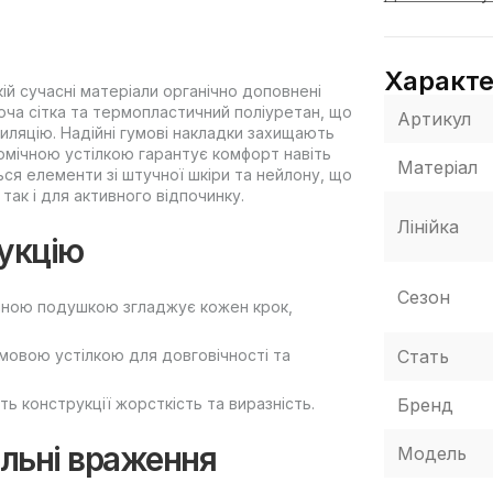
Характ
якій сучасні матеріали органічно доповнені
юча сітка та термопластичний поліуретан, що
Артикул
иляцію. Надійні гумові накладки захищають
томічною устілкою гарантує комфорт навіть
Матеріал
ся елементи зі штучної шкіри та нейлону, що
так і для активного відпочинку.
Лінійка
рукцію
Сезон
ряною подушкою згладжує кожен крок,
Стать
умовою устілкою для довговічності та
Бренд
ь конструкції жорсткість та виразність.
ельні враження
Модель