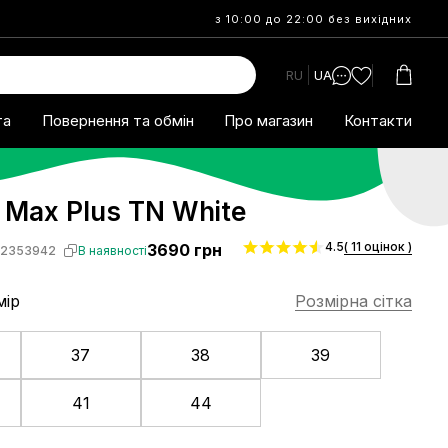
з 10:00 до 22:00 без вихідних
RU
UA
та
Повернення та обмін
Про магазин
Контакти
r Max Plus TN White
4.5
( 11 оцінок )
3690
грн
S2353942
В наявності
мір
Розмірна сітка
37
38
39
41
44