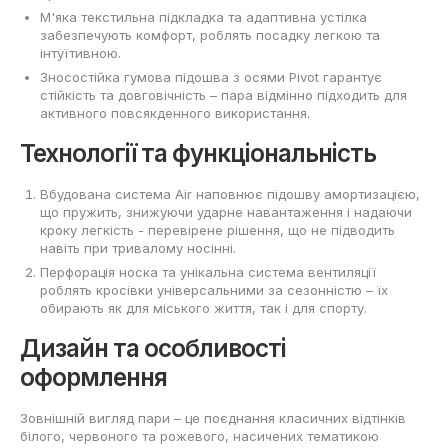
М'яка текстильна підкладка та адаптивна устілка
забезпечують комфорт, роблять посадку легкою та
інтуїтивною.
Зносостійка гумова підошва з осями Pivot гарантує
стійкість та довговічність – пара відмінно підходить для
активного повсякденного використання.
Технології та функціональність
Вбудована система Air наповнює підошву амортизацією,
що пружить, знижуючи ударне навантаження і надаючи
кроку легкість - перевірене рішення, що не підводить
навіть при тривалому носінні.
Перфорація носка та унікальна система вентиляції
роблять кросівки універсальними за сезонністю – їх
обирають як для міського життя, так і для спорту.
Дизайн та особливості
оформлення
Зовнішній вигляд пари – це поєднання класичних відтінків
білого, червоного та рожевого, насичених тематикою