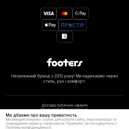
Незалежний бренд з 2013 року! Ми надихаємо через
стиль, рух і комфорт.
Договір публічної оферти
Правила публікації відгуків
Ми дбаємо про вашу приватність
Ми використовуємо cookie для роботи сайту, персоналізації та
покращення сервісу. Натискаючи 'Прийняти', ви погоджуєтесь з
© 2026. Footers®
Політика конфіденційності
.