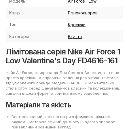
Модель
Air Force 1 Low
Колір
Різнокольорові
Тип
Кросівки
Категорія
Взуття
Лімітована серія Nike Air Force 1
Low Valentine's Day FD4616-161
Найк Air Force, створена до Дня Святого Валентина – це не
просто кросівки, а справжнє втілення романтики та стилю
від улюбленого бренду. Модель FD4616-161 моментально
стала хітом серед шанувальників класики та колекціонерів,
завдяки відомій формі та оригінальному оздобленню.
Матеріали та якість
Верх виконаний із міцної шкіри з фірмовим щільним
рядком - матеріал стійкий до зносу і надовго зберігає
привабливий зовнішній вигляд.