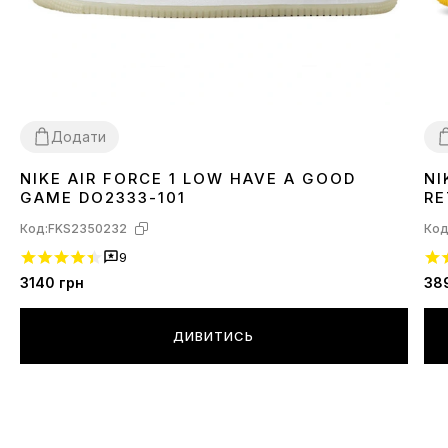
Додати
NIKE AIR FORCE 1 LOW HAVE A GOOD
NI
40
4
GAME DO2333-101
RE
Код:
FKS2350232
Код
9
3140
грн
38
ДИВИТИСЬ