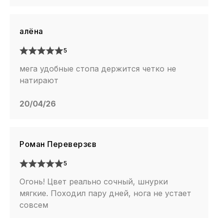
алёна
5
мега удобные стопа держится четко не
натирают
20/04/26
Роман Переверзєв
5
Огонь! Цвет реально сочный, шнурки
мягкие. Походил пару дней, нога не устает
совсем