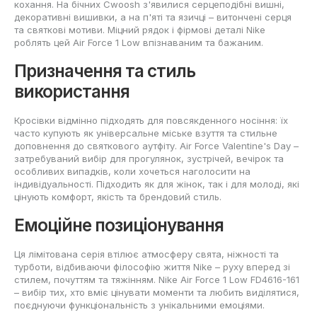
кохання. На бічних Сwoosh з'явилися серцеподібні вишні,
декоративні вишивки, а на п'яті та язичці – витончені серця
та святкові мотиви. Міцний рядок і фірмові деталі Nike
роблять цей Air Force 1 Low впізнаваним та бажаним.
Призначення та стиль
використання
Кросівки відмінно підходять для повсякденного носіння: їх
часто купують як універсальне міське взуття та стильне
доповнення до святкового аутфіту. Air Force Valentine's Day –
затребуваний вибір для прогулянок, зустрічей, вечірок та
особливих випадків, коли хочеться наголосити на
індивідуальності. Підходить як для жінок, так і для молоді, які
цінують комфорт, якість та брендовий стиль.
Емоційне позиціонування
Ця лімітована серія втілює атмосферу свята, ніжності та
турботи, відбиваючи філософію життя Nike – руху вперед зі
стилем, почуттям та тяжінням. Nike Air Force 1 Low FD4616-161
– вибір тих, хто вміє цінувати моменти та любить виділятися,
поєднуючи функціональність з унікальними емоціями.