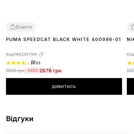
Додати
PUMA SPEEDCAT BLACK WHITE 400986-01
NI
36
37
38
39
40
41
42
43
44
45
4
Код:
FKS2357561
Код
33
2878
грн
5530
грн
53
-2652
ДИВИТИСЬ
Відгуки