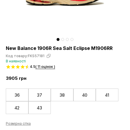
New Balance 1906R Sea Salt Eclipse M1906RR
Код товару:
FKS57181
В наявності
4.5
( 11 оцінок )
3905
грн
36
37
38
40
41
42
43
Розмірна сітка