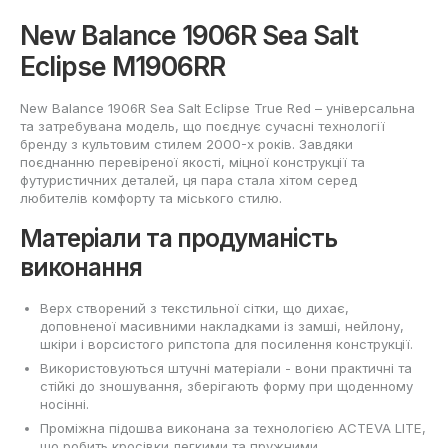
New Balance 1906R Sea Salt
Eclipse M1906RR
New Balance 1906R Sea Salt Eclipse True Red – універсальна
та затребувана модель, що поєднує сучасні технології
бренду з культовим стилем 2000-х років. Завдяки
поєднанню перевіреної якості, міцної конструкції та
футуристичних деталей, ця пара стала хітом серед
любителів комфорту та міського стилю.
Матеріали та продуманість
виконання
Верх створений з текстильної сітки, що дихає,
доповненої масивними накладками із замші, нейлону,
шкіри і ворсистого рипстопа для посилення конструкції.
Використовуються штучні матеріали - вони практичні та
стійкі до зношування, зберігають форму при щоденному
носінні.
Проміжна підошва виконана за технологією ACTEVA LITE,
що робить кросівки легкими та пружними.