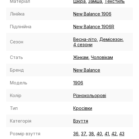
Матеріал
Шкіра
,
Замша
,
Текстиль
Лінійка
New Balance 1906
Підлінійна
New Balance 1906R
Весна-літо
,
Демісезон
,
Сезон
4 сезони
Стать
Жінкам
,
Чоловікам
Бренд
New Balance
Модель
1906
Колір
Різнокольорові
Тип
Кросівки
Категорія
Взуття
Розмір взуття
36
,
37
,
38
,
40
,
41
,
42
,
43