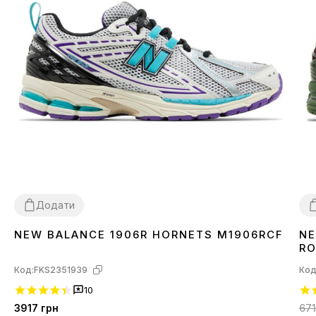
Додати
NEW BALANCE 1906R HORNETS M1906RCF
NE
40
41
42
45
3
RO
Код:
FKS2351939
Код
10
3917
грн
67