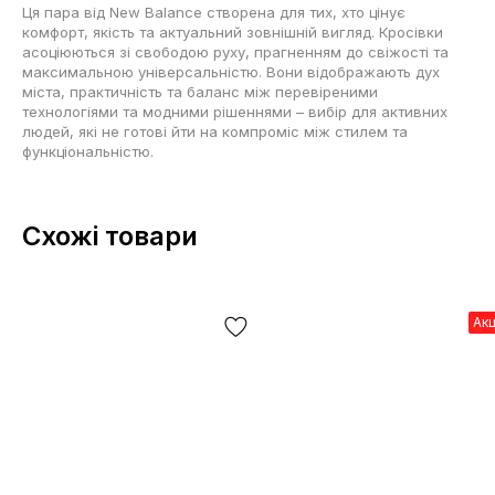
Ця пара від New Balance створена для тих, хто цінує
комфорт, якість та актуальний зовнішній вигляд. Кросівки
асоціюються зі свободою руху, прагненням до свіжості та
максимальною універсальністю. Вони відображають дух
міста, практичність та баланс між перевіреними
технологіями та модними рішеннями – вибір для активних
людей, які не готові йти на компроміс між стилем та
функціональністю.
Схожі товари
Ак