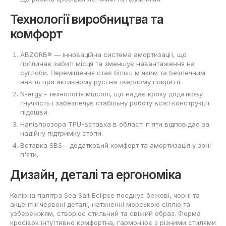
Технології виробництва та
комфорт
ABZORB® — інноваційна система амортизації, що
поглинає забиті місця та зменшує навантаження на
суглоби. Переміщення стає більш м'яким та безпечним
навіть при активному русі на твердому покритті.
N-ergy - технологія мідсолі, що надає кроку додаткову
гнучкість і забезпечує стабільну роботу всієї конструкції
підошви.
Напівпрозора TPU-вставка в області п'яти відповідає за
надійну підтримку стопи.
Вставка SBS – додатковий комфорт та амортизація у зоні
п'яти.
Дизайн, деталі та ергономіка
Колірна палітра Sea Salt Eclipse поєднує бежеві, чорні та
акцентні червоні деталі, натхненні морською сіллю та
узбережжям, створює стильний та свіжий образ. Форма
кросівок інтуїтивно комфортна, гармоніює з різними стилями