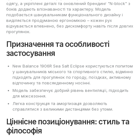
одягу, а укріплені деталі та оновлений брендинг "N-block" з
боків додають впізнаваності та характеру. Модель
подобається шанувальникам функціонального дизайну і
виділяється продуманою ергономікою – кожен рух
відчувається впевнено, без дискомфорту навіть після довгих
прогулянок.
Призначення та особливості
застосування
New Balance 1906R Sea Salt Eclipse користуються попитом
у шанувальників міського та спортивного стилю, відмінно
підходять для прогулянок по городу, поїздках, активному
відпочинку та повсякденному носінні.
Модель забезпечує добрий рівень вентиляції, підходить
для міжсезоння.
Легка конструкція та амортизація дозволяють
справлятися з великими дистанціями без утоми.
Ціннісне позиціонування: стиль та
філософія