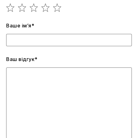
Ваше ім’я*
Ваш відгук*