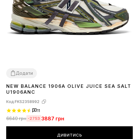
Додати
NEW BALANCE 1906A OLIVE JUICE SEA SALT
36
37
38
39
40
41
42
43
44
45
U1906ANC
Код:
FKS2358992
11
3887
грн
6640
грн
-2753
ДИВИТИСЬ