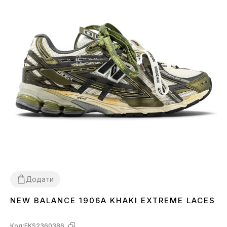
Додати
NEW BALANCE 1906A KHAKI EXTREME LACES
36
37
38
39
40
41
42
43
44
Код:
FKS2360386