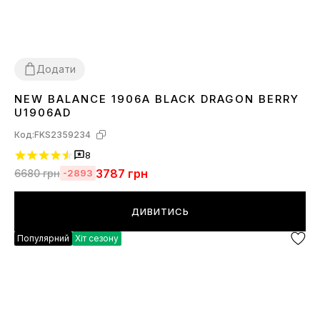
Додати
NEW BALANCE 1906A BLACK DRAGON BERRY
36
37
38
39
40
41
42
43
44
45
U1906AD
Код:
FKS2359234
8
3787
грн
6680
грн
-2893
ДИВИТИСЬ
Популярний
Хіт сезону