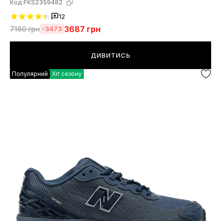
Код:
FKS2359482
12
3687
грн
7160
грн
-3473
ДИВИТИСЬ
Популярний
Хіт сезону