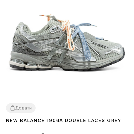
Додати
NEW BALANCE 1906A DOUBLE LACES GREY
36
37
38
39
40
41
42
43
44
45