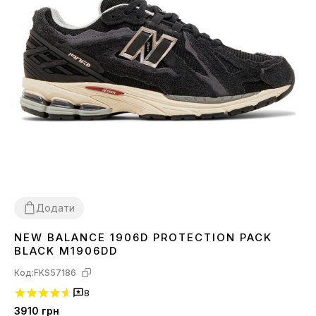
Додати
NEW BALANCE 1906D PROTECTION PACK
36
37
38
39
40
41
42
43
44
45
BLACK M1906DD
Код:
FKS57186
8
3910
грн