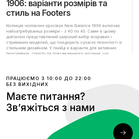
1906: варіанти розмірів та
стиль на Footers
Колекція чоловічих кросівок New Balance 1906 включає
найзатребуваніші розміри - з 40 по 45. Саме в цьому
діапазоні представлений широкий вибір яскравих і
стриманих моделей, що поєднують сучасні технології зі
стильним дизайном. У лінійці є варіанти для активних
прогулянок, спорту та повсякденного носіння, що
підходять до різних зовнішніх образів та погодних умов.
Як краще підібрати кросівки
ПРАЦЮЄМО З 10:00 ДО 22:00
New Balance 1906 під чоловічу
БЕЗ ВИХІДНИХ
стопу?
Маєте питання?
Звʼяжіться з нами
Для точного вибору кросівок New Balance 1906
рекомендується вимірювати обидві стопи ближче до
вечора, коли ноги трохи збільшені. Грунтуватися варто на
більшій довжині ступні. Вимір проводиться від п'яти до
кінчика найдовшого пальця. Для літнього взуття додають
2 мм до мірки, для весняно-осіннього - 5 мм, при
інтенсивному русі - до 10-15 мм.