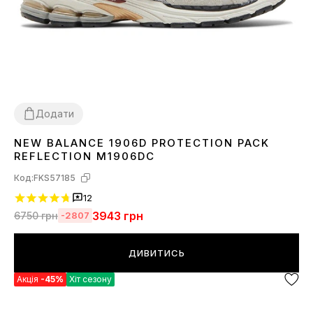
Додати
NEW BALANCE 1906D PROTECTION PACK
36
37
38
39
40
41
42
43
44
45
REFLECTION M1906DC
Код:
FKS57185
12
3943
грн
6750
грн
-2807
ДИВИТИСЬ
Акція
-45%
Хіт сезону