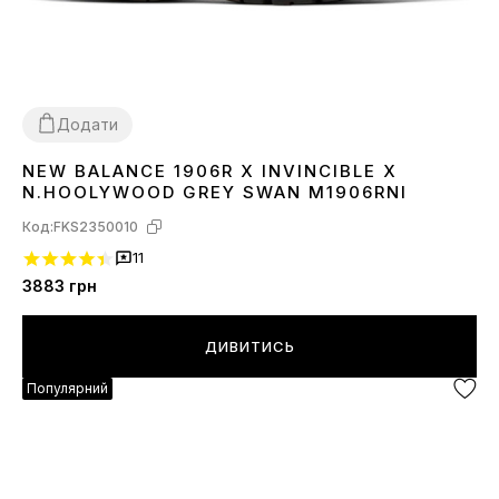
Додати
NEW BALANCE 1906R X INVINCIBLE X
37
38
39
40
41
42
44
45
N.HOOLYWOOD GREY SWAN M1906RNI
Код:
FKS2350010
11
3883
грн
ДИВИТИСЬ
Популярний