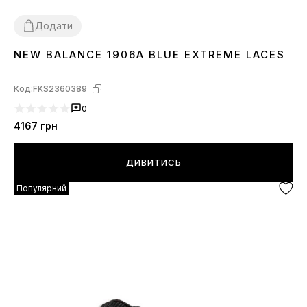
Додати
NEW BALANCE 1906A BLUE EXTREME LACES
36
37
38
39
40
41
42
44
45
Код:
FKS2360389
0
4167
грн
ДИВИТИСЬ
Популярний