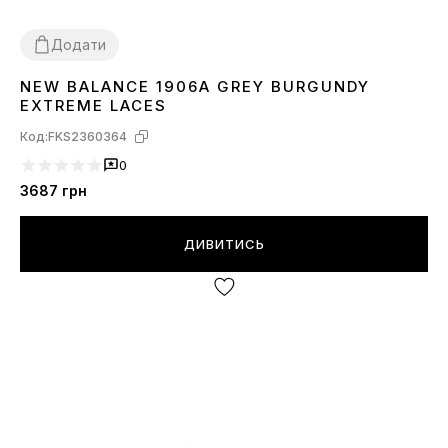
Додати
NEW BALANCE 1906A GREY BURGUNDY
40
41
42
43
44
EXTREME LACES
Код:
FKS2360364
0
3687
грн
ДИВИТИСЬ