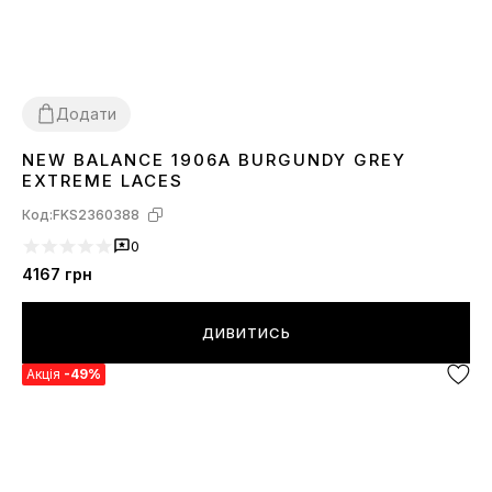
Додати
NEW BALANCE 1906A BURGUNDY GREY
36
37
38
39
40
41
42
43
44
45
EXTREME LACES
Код:
FKS2360388
0
4167
грн
ДИВИТИСЬ
Акція
-49%