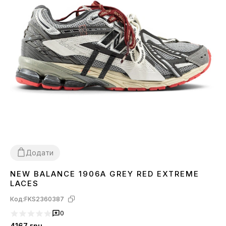
Додати
NEW BALANCE 1906A GREY RED EXTREME
36
37
38
39
40
41
42
43
44
45
LACES
Код:
FKS2360387
0
4167
грн