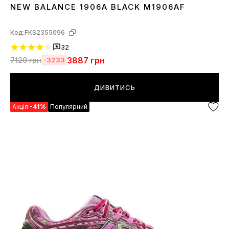
NEW BALANCE 1906A BLACK M1906AF
36
37
38
39
40
41
42
43
44
45
Код:
FKS2355096
32
3887
грн
7120
грн
-3233
ДИВИТИСЬ
Акція
-41%
Популярний