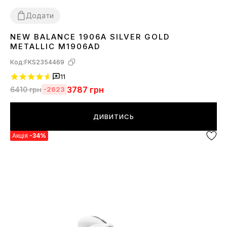
Додати
NEW BALANCE 1906A SILVER GOLD
36
37
38
39
40
41
42
43
44
45
METALLIC M1906AD
Код:
FKS2354469
11
3787
грн
6410
грн
-2623
ДИВИТИСЬ
Акція
-34%