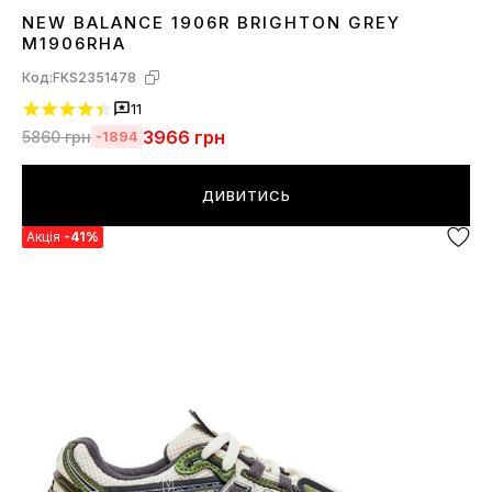
NEW BALANCE 1906R BRIGHTON GREY
36
37
38
39
40
41
42
43
44
45
M1906RHA
Код:
FKS2351478
11
3966
грн
5860
грн
-1894
ДИВИТИСЬ
Акція
-41%