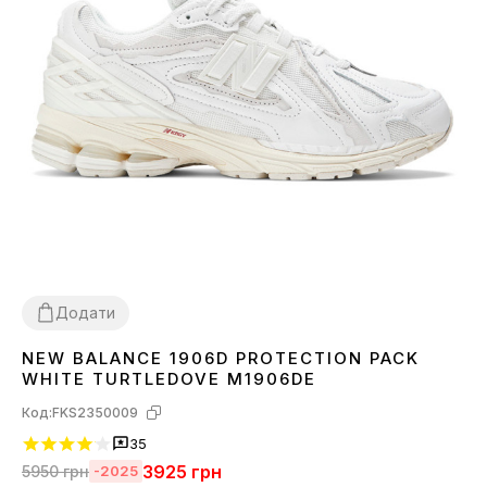
Додати
NEW BALANCE 1906D PROTECTION PACK
36
37
38
39
40
41
42
43
44
45
WHITE TURTLEDOVE M1906DE
Код:
FKS2350009
35
3925
грн
5950
грн
-2025