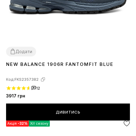
Додати
NEW BALANCE 1906R FANTOMFIT BLUE
41
42
43
44
45
Код:
FKS2357382
12
3917
грн
ДИВИТИСЬ
Акція
-32%
Хіт сезону