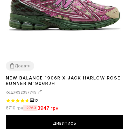
Додати
NEW BALANCE 1906R X JACK HARLOW ROSE
36
37
38
39
40
41
42
43
45
RUNNER M1906RJH
Код:
FKS2357745
12
3947
грн
6710
грн
-2763
ДИВИТИСЬ