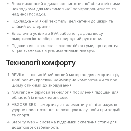
Верх виконаний з дихаючої синтетичної сітки з міцними
накладками для максимальної повітропроникності та
надійної посадки.
Підкладка – м'який текстиль, делікатний до шкіри та
стійкий до стирання.
Еластична устілка з EVA забезпечує додаткову
амортизацію та зберігає природний рух стопи.
Підошва виготовлена із зносостійкої гуми, що гарантує
міцне зчеплення з різними типами поверхні.
Технології комфорту
REVlite – інноваційний легкий матеріал для амортизації,
який робить кросівки неймовірно комфортними та при
цьому стійкими до зношування.
NDurance – фірмова технологія посилення підошви для
областей із високим зносом.
ABZORB SBS – амортизуючі елементи у п'яті знижують
ударне навантаження та захищають суглоби при ходьбі
та спорті.
Stability Web – система підтримки склепіння стопи для
додаткової стабільності.