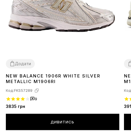
Додати
NEW BALANCE 1906R WHITE SILVER
NE
36
37
39
40
3
METALLIC M1906RI
M1
Код:
FKS57289
Код
9
3835
грн
39
ДИВИТИСЬ