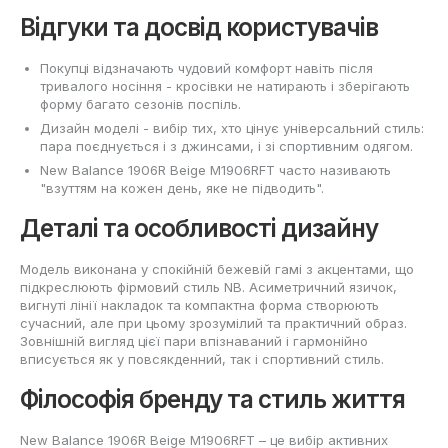
Відгуки та досвід користувачів
Покупці відзначають чудовий комфорт навіть після
тривалого носіння - кросівки не натирають і зберігають
форму багато сезонів поспіль.
Дизайн моделі - вибір тих, хто цінує універсальний стиль:
пара поєднується і з джинсами, і зі спортивним одягом.
New Balance 1906R Beige M1906RFT часто називають
"взуттям на кожен день, яке не підводить".
Деталі та особливості дизайну
Модель виконана у спокійній бежевій гамі з акцентами, що
підкреслюють фірмовий стиль NB. Асиметричний язичок,
вигнуті лінії накладок та компактна форма створюють
сучасний, але при цьому зрозумілий та практичний образ.
Зовнішній вигляд цієї пари впізнаваний і гармонійно
вписується як у повсякденний, так і спортивний стиль.
Філософія бренду та стиль життя
New Balance 1906R Beige M1906RFT – це вибір активних