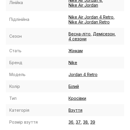
Nike Air Jordan 4
,
Лінійка
Nike Air Jordan
Nike Air Jordan 4 Retro
,
Підлінійна
Nike Air Jordan Retro
Весна-літо
,
Демісезон
,
Сезон
4 сезони
Стать
Жінкам
Бренд
Nike
Модель
Jordan 4 Retro
Колір
Білий
Тип
Кросівки
Категорія
Взуття
Розмір взуття
36
,
37
,
38
,
39