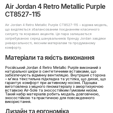
Air Jordan 4 Retro Metallic Purple
CT8527-115
Air Jordan 4 Retro Metallic Purple CT8527-115 – відома модель,
що виділяється збалансованим поєднанням класичного
силуету та яскравих акцентів. Ця пара залишається
затребуваною серед шанувальників бренду Jordan завдяки
універсальності, якісним матеріалам та продуманому
комфорту.
Матеріали та якість виконання
Російський Jordan 4 Retro Metallic Purple виконаний з
натуральної шкіри із синтетичними вставками, що
забезпечують відмінну вентиляцію. Внутрішня сторона
– м'яка текстильна підкладка та устілка, що дихає, що
гарантує комфорт при активному носінні. Підошва
виготовлена з міцного піноматеріалу з амортизуючою
вставкою Air-Sole та зносостійким гумовим низом.
Такий набір матеріалів робить модель довговічною,
зносостійкою та практичною для повсякденного
використання.
Дизайн та ергономіка