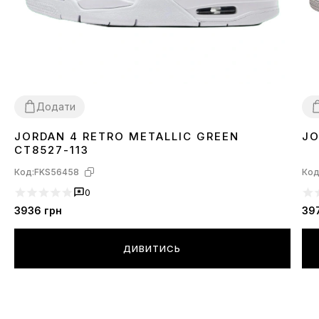
Додати
JORDAN 4 RETRO METALLIC GREEN
JO
36
37
38
39
40
41
44
45
3
CT8527-113
Код:
FKS56458
Код
0
3936
грн
39
ДИВИТИСЬ