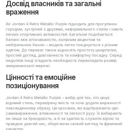
Досвід власників та загальні
враження
Air Jordan 4 Retro Metallic Purple підходить для прогулянок
городом, зустрічей з друзями, неформального стилю і навіть
легких спортивних активностей. Багатьом подобається
баланс між впізнаваністю, колірним акцентом та
нейтральною базою – модель легко поєднується з різним
одягом. До переваг також відносять простоту шкарпетки,
простий догляд, довговічність та комфортну посадку. Серед
недоліків іноді згадують необхідність перекладати розмір
американської мережі.
Цінності та емоційне
позиціонування
Jordan 4 Retro Metallic Purple – вибір для тих, хто цінує
відомий стиль, перевірену якість та хоче додати виразності
повсякденному образу. Це кросівки, які відображають ідеї
самовираження, впевненості та легкості руху. Їх вибирають
не лише за брендовість, а й за здатність служити вірою та
правдою довгий час, зберігаючи свіжий вигляд та фірмовий
характер.