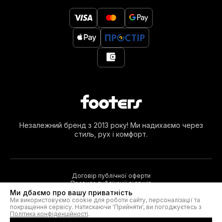
Незалежний бренд з 2013 року! Ми надихаємо через
стиль, рух і комфорт.
Договір публічної оферти
Правила публікації відгуків
Ми дбаємо про вашу приватність
Ми використовуємо cookie для роботи сайту, персоналізації та
покращення сервісу. Натискаючи 'Прийняти', ви погоджуєтесь з
© 2026. Footers®
Політика конфіденційності
.