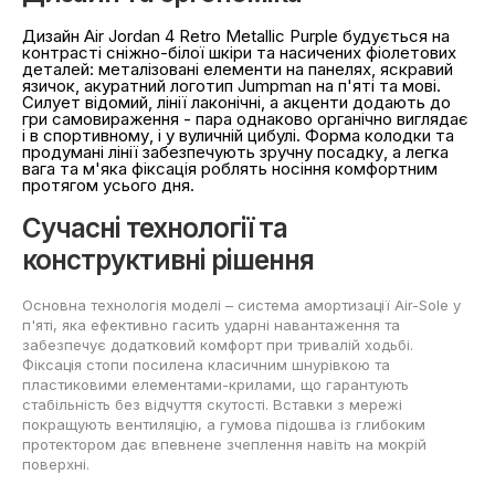
Дизайн Air Jordan 4 Retro Metallic Purple будується на
контрасті сніжно-білої шкіри та насичених фіолетових
деталей: металізовані елементи на панелях, яскравий
язичок, акуратний логотип Jumpman на п'яті та мові.
Силует відомий, лінії лаконічні, а акценти додають до
гри самовираження - пара однаково органічно виглядає
і в спортивному, і у вуличній цибулі. Форма колодки та
продумані лінії забезпечують зручну посадку, а легка
вага та м'яка фіксація роблять носіння комфортним
протягом усього дня.
Сучасні технології та
конструктивні рішення
Основна технологія моделі – система амортизації Air-Sole у
п'яті, яка ефективно гасить ударні навантаження та
забезпечує додатковий комфорт при тривалій ходьбі.
Фіксація стопи посилена класичним шнурівкою та
пластиковими елементами-крилами, що гарантують
стабільність без відчуття скутості. Вставки з мережі
покращують вентиляцію, а гумова підошва із глибоким
протектором дає впевнене зчеплення навіть на мокрій
поверхні.