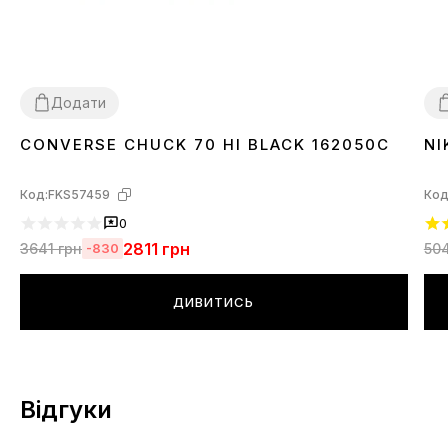
Додати
CONVERSE CHUCK 70 HI BLACK 162050C
NI
36
37
38
39
40
41
42
43
44
3
Код:
FKS57459
Код
0
2811
грн
3641
грн
50
-830
ДИВИТИСЬ
Відгуки