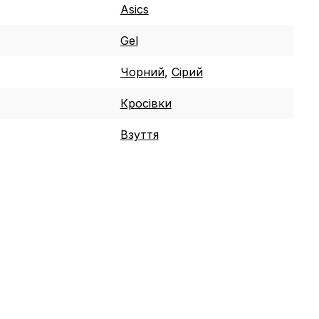
Asics
Gel
Чорний
,
Сірий
Кросівки
Взуття