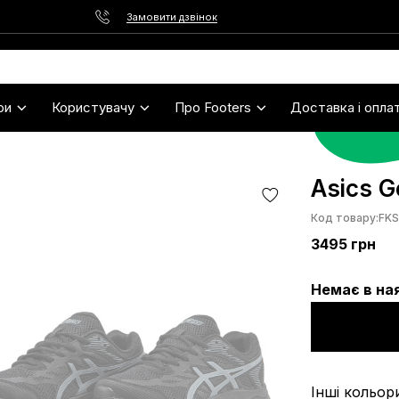
Замовити дзвінок
ри
Користувачу
Про Footers
Доставка і опла
Asics G
Код товару:
FKS
3495
грн
Немає в на
Інші кольор