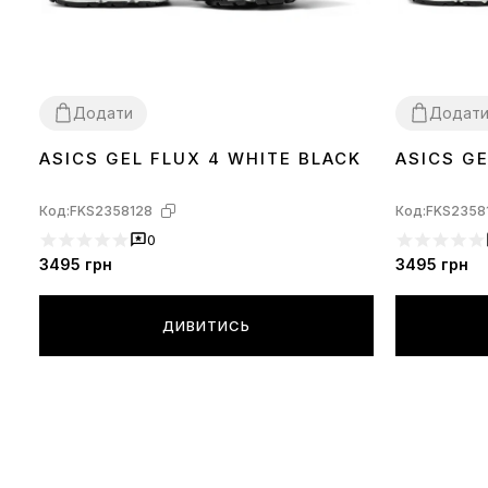
Додати
Додат
ASICS GEL FLUX 4 WHITE BLACK
ASICS GE
38
39
40
44
37
38
39
40
Код:
FKS2358128
Код:
FKS2358
0
3495
грн
3495
грн
ДИВИТИСЬ