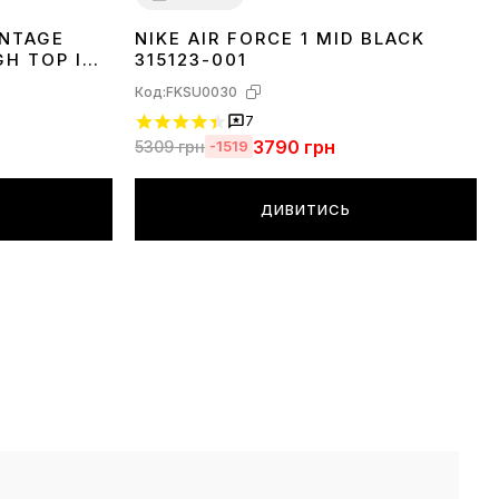
INTAGE
NIKE AIR FORCE 1 MID BLACK
37
41
42
43
44
45
GH TOP IN
315123-001
67C
Код:
FKSU0030
7
3790
грн
5309
грн
-1519
ДИВИТИСЬ