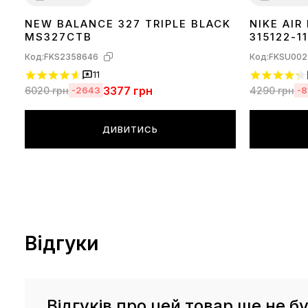
NEW BALANCE 327 TRIPLE BLACK
NIKE AIR
36
37
38
39
40
41
42
43
44
45
36
37
38
39
MS327CTB
315122-11
Код:
FKS2358646
Код:
FKSU002
11
3377
грн
6020
грн
4290
грн
-2643
-8
ДИВИТИСЬ
Відгуки
Відгуків про цей товар ще не бу