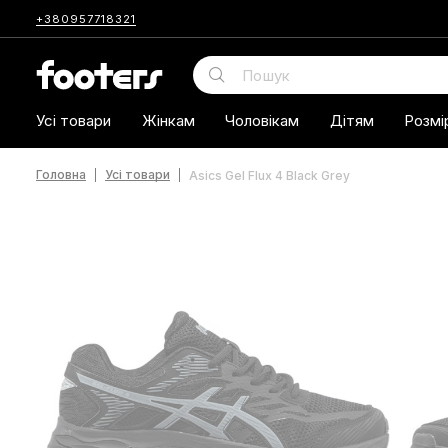
+380957718321
Усі товари
Жінкам
Чоловікам
Дітям
Розмі
Головна
Усі товари
Asics Gel Flux 4 Black Grey