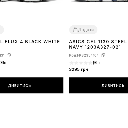
и
Додати
L FLUX 4 BLACK WHITE
ASICS GEL 1130 STEEL
41
36
37
38
39
40
NAVY 1203A327-021
131
Код:
FKS2354104
0
0
3295
грн
ДИВИТИСЬ
ДИВИТИСЬ