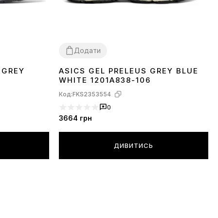
Додати
 GREY
ASICS GEL PRELEUS GREY BLUE
36
37
40
41
42
44
45
WHITE 1201A838-106
Код:
FKS2353554
0
3664
грн
ДИВИТИСЬ