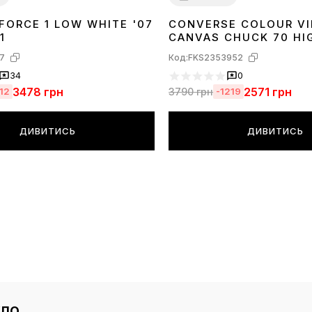
 FORCE 1 LOW WHITE '07
CONVERSE COLOUR V
40
41
42
43
44
45
46
36
37
38
39
40
41
42
43
44
1
CANVAS CHUCK 70 HI
DEEP BORDEAUX 1715
7
Код:
FKS2353952
34
0
3478
грн
2571
грн
3790
грн
12
-1219
ДИВИТИСЬ
ДИВИТИСЬ
ло.