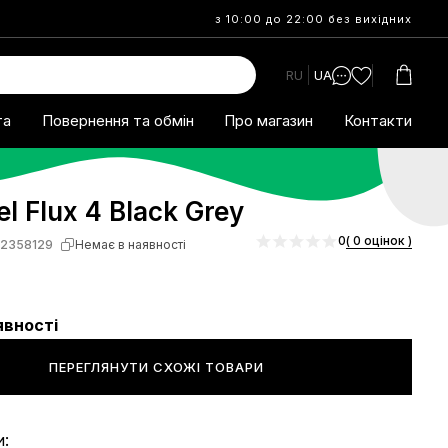
з 10:00 до 22:00 без вихідних
RU
UA
та
Повернення та обмін
Про магазин
Контакти
el Flux 4 Black Grey
0
( 0 оцінок )
2358129
Немає в наявності
явності
ПЕРЕГЛЯНУТИ СХОЖІ ТОВАРИ
и: