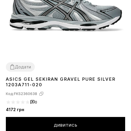
Додати
ASICS GEL SEKIRAN GRAVEL PURE SILVER
41
42
43
44
45
1203A711-020
Код:
FKS2360638
0
4172
грн
ДИВИТИСЬ