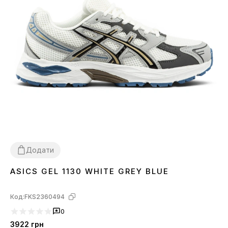
Додати
ASICS GEL 1130 WHITE GREY BLUE
37
38
39
40
41
Код:
FKS2360494
0
3922
грн