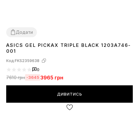
Додати
ASICS GEL PICKAX TRIPLE BLACK 1203A746-
36
40
41
42
43
44
45
001
Код:
FKS2359638
0
3965
грн
7610
грн
-3645
ДИВИТИСЬ