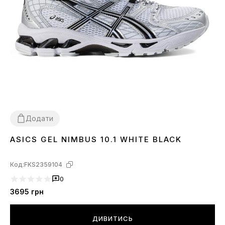
Додати
ASICS GEL NIMBUS 10.1 WHITE BLACK
36
40
41
42
43
44
45
Код:
FKS2359104
0
3695
грн
ДИВИТИСЬ