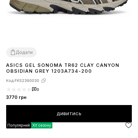
Додати
ASICS GEL SONOMA TR62 CLAY CANYON
36
37
38
39
40
41
42
43
44
OBSIDIAN GREY 1203A734-200
Код:
FKS2360030
0
3770
грн
ДИВИТИСЬ
Популярний
Хіт сезону