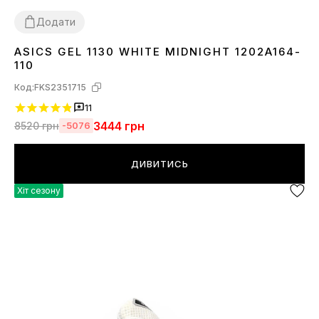
Додати
ASICS GEL 1130 WHITE MIDNIGHT 1202A164-
36
37
38
39
41
42
43
44
110
Код:
FKS2351715
11
3444
грн
8520
грн
-5076
ДИВИТИСЬ
Хіт сезону