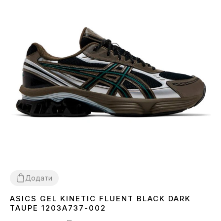
Додати
ASICS GEL KINETIC FLUENT BLACK DARK
40
41
42
44
45
TAUPE 1203A737-002