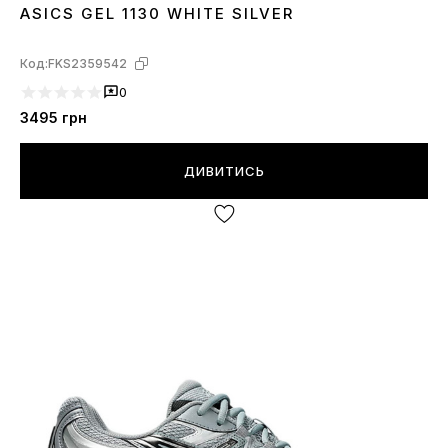
ASICS GEL 1130 WHITE SILVER
41
42
43
45
Код:
FKS2359542
0
3495
грн
ДИВИТИСЬ