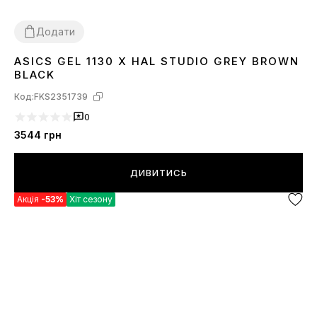
Додати
ASICS GEL 1130 X HAL STUDIO GREY BROWN
40
41
42
43
44
45
BLACK
Код:
FKS2351739
0
3544
грн
ДИВИТИСЬ
Акція
-53%
Хіт сезону