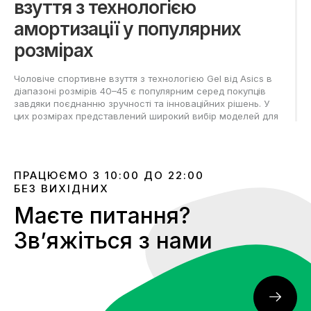
взуття з технологією
амортизації у популярних
розмірах
Чоловіче спортивне взуття з технологією Gel від Asics в
діапазоні розмірів 40–45 є популярним серед покупців
завдяки поєднанню зручності та інноваційних рішень. У
цих розмірах представлений широкий вибір моделей для
тренувань, пробіжок та щоденного використання.
Колекція відрізняється сучасним дизайном, актуальними
кольорами та продуманою посадкою, що дозволяє
вибрати відповідний варіант для будь-якого способу
ПРАЦЮЄМО З 10:00 ДО 22:00
життя.
БЕЗ ВИХІДНИХ
Рекомендації щодо вибору
Маєте питання?
Asics Gel 40-45 розмірів для
Звʼяжіться з нами
чоловіків
Оптимальний підбір взуття Asics Gel потрібного розміру
починається з виміру обох стоп у вечірній час, коли їх
обсяг збільшений; орієнтуватися варто на велику ногу.