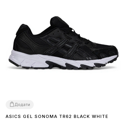
Додати
ASICS GEL SONOMA TR62 BLACK WHITE
40
41
42
43
44