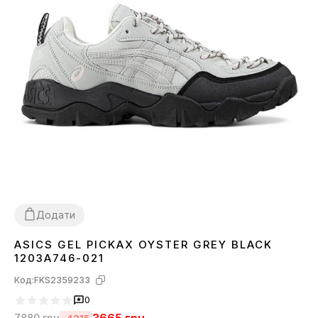
Додати
ASICS GEL PICKAX OYSTER GREY BLACK
41
42
43
44
45
1203A746-021
Код:
FKS2359233
0
7880
грн
-4215