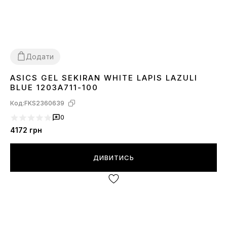
Додати
ASICS GEL SEKIRAN WHITE LAPIS LAZULI
41
42
43
44
45
BLUE 1203A711-100
Код:
FKS2360639
0
4172
грн
ДИВИТИСЬ