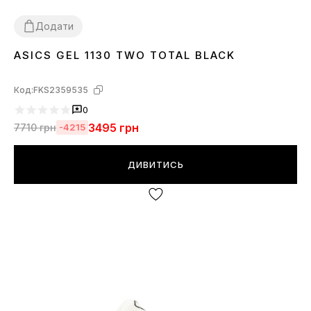
Додати
ASICS GEL 1130 TWO TOTAL BLACK
36
37
38
39
40
41
42
43
44
45
Код:
FKS2359535
0
3495
грн
7710
грн
-4215
ДИВИТИСЬ