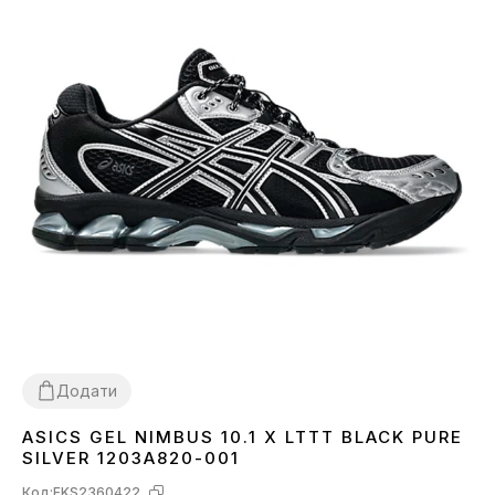
Додати
ASICS GEL NIMBUS 10.1 X LTTT BLACK PURE
40
41
42
43
45
SILVER 1203A820-001
Код:
FKS2360422