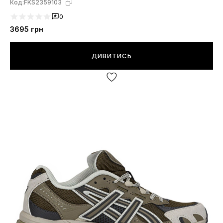
Код:
FKS2359103
0
3695
грн
ДИВИТИСЬ