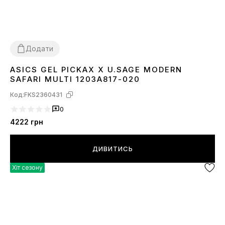
Додати
ASICS GEL PICKAX X U.SAGE MODERN
40
41
42
43
44
45
SAFARI MULTI 1203A817-020
Код:
FKS2360431
0
4222
грн
ДИВИТИСЬ
Хіт сезону