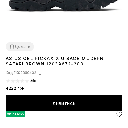
Додати
ASICS GEL PICKAX X U.SAGE MODERN
40
41
42
43
44
45
SAFARI BROWN 1203A672-200
Код:
FKS2360432
0
4222
грн
ДИВИТИСЬ
Хіт сезону