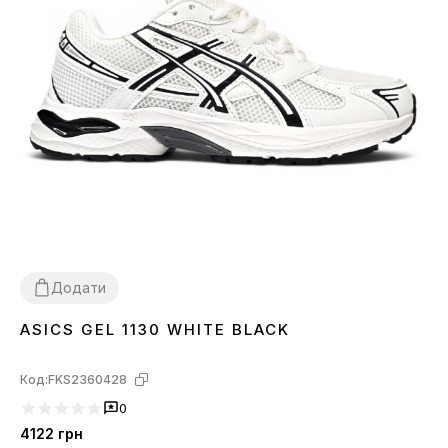
Додати
ASICS GEL 1130 WHITE BLACK
37
38
39
40
41
44
Код:
FKS2360428
0
4122
грн