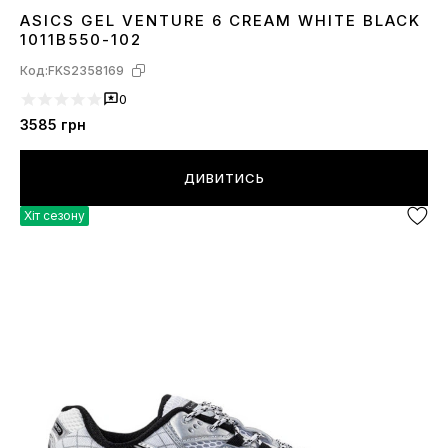
ASICS GEL VENTURE 6 CREAM WHITE BLACK
36
38
39
40
41
42
44
1011B550-102
Код:
FKS2358169
0
3585
грн
ДИВИТИСЬ
Хіт сезону