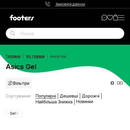
Замовити дзвінок
Головна
Усі товари
Asics Gel
Asics Gel
Фільтри
Сортування
:
Популярні
Дешевші
Дорожчі
Новинки
Найбільша Знижка
Gel