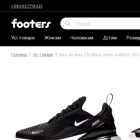
+380957718321
Усі товари
Жінкам
Чоловікам
Дітям
Розмі
Головна
Усі товари
Nike Air Max 270 Black White AH8050-002