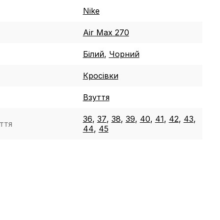
Nike
Air Max 270
Білий
,
Чорний
Кросівки
Взуття
36
,
37
,
38
,
39
,
40
,
41
,
42
,
43
,
ття
44
,
45