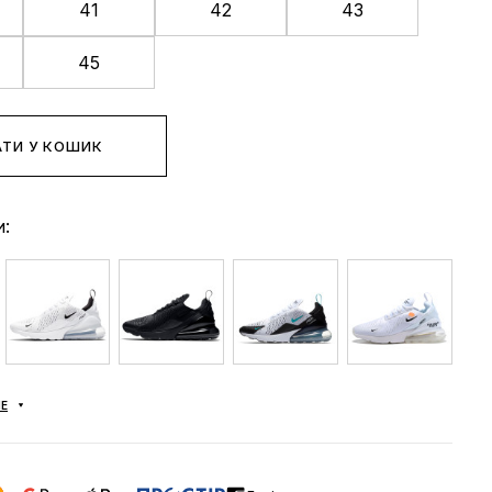
41
42
43
45
ТИ У КОШИК
и:
Е