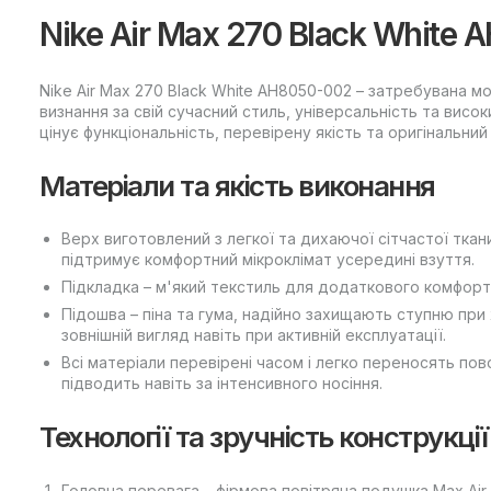
Nike Air Max 270 Black White
Nike Air Max 270 Black White AH8050-002 – затребувана 
визнання за свій сучасний стиль, універсальність та висо
цінує функціональність, перевірену якість та оригінальний
Матеріали та якість виконання
Верх виготовлений з легкої та дихаючої сітчастої ткан
підтримує комфортний мікроклімат усередині взуття.
Підкладка – м'який текстиль для додаткового комфорт
Підошва – піна та гума, надійно захищають ступню при 
зовнішній вигляд навіть при активній експлуатації.
Всі матеріали перевірені часом і легко переносять по
підводить навіть за інтенсивного носіння.
Технології та зручність конструкції
Головна перевага – фірмова повітряна подушка Max Air з