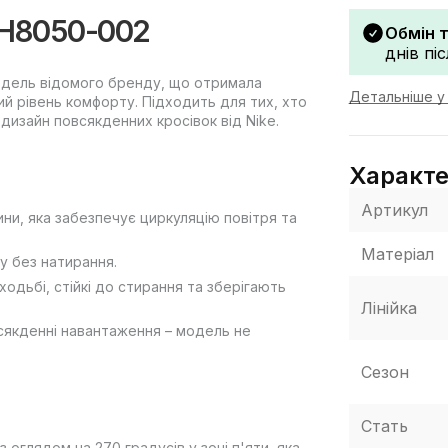
 AH8050-002
Обмін 
днів пі
модель відомого бренду, що отримала
Детальніше у 
кий рівень комфорту. Підходить для тих, хто
 дизайн повсякденних кросівок від Nike.
Характ
Артикул
ини, яка забезпечує циркуляцію повітря та
Матеріал
у без натирання.
ходьбі, стійкі до стирання та зберігають
Лінійка
всякденні навантаження – модель не
Сезон
Стать
 оглядом на 270 градусів у зоні п'яти, яка