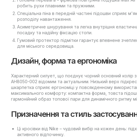
робить рухи плавними та пружними.
Спеціальна піна в передній частині підошви сприяє м'я
розподілу навантаження.
Асиметричне шнурування та легка внутрішня еластичн
посадку та надійну фіксацію стопи.
Гумовий протектор підмітки гарантує впевнене зчепл
для міського середовища.
Дизайн, форма та ергономіка
Характерний силует, що поєднує чорний основний колір з 
AH8050-002 відомим та актуальним. Низький верх підкрес
шкарпетка сприяє ергономіці у повсякденному використан
максимального комфорту: компактна форма, товста підошв
гармонійний образ топової пари для динамічного ритму мі
Призначення та стиль застосуван
Ці кросівки від Nike – чудовий вибір на кожен день: пі
активного відпочинку.