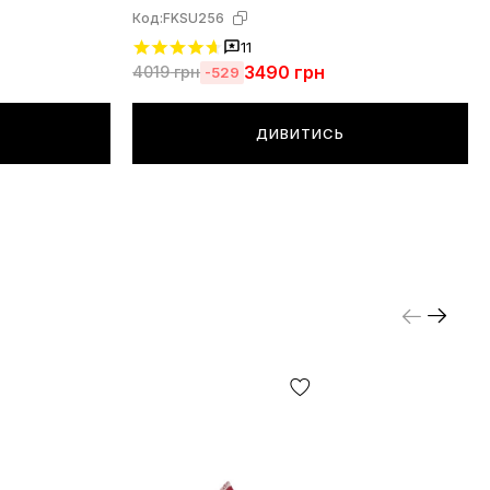
Код:
FKSU256
11
3490
грн
4019
грн
-529
ДИВИТИСЬ