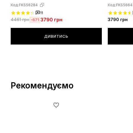
100
Код:
FKS56284
Код:
FKS5664
11
3790
грн
4461
грн
3790
грн
-671
ДИВИТИСЬ
Рекомендуємо