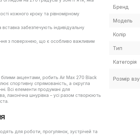
Бренд
кості кожного кроку та рівномірному
Модель
а вставка забезпечують індивідуальну
Колір
ення з поверхнею, що є особливо важливим
Тип
Категорія
білими акцентами, робить Air Max 270 Black
Розмір взу
лює спортивну спрямованість, а округла
ні. Всі елементи продумані для
а, лаконічна шнурівка – усі разом створюють
ста.
ня
дходять для роботи, прогулянок, зустрічей та