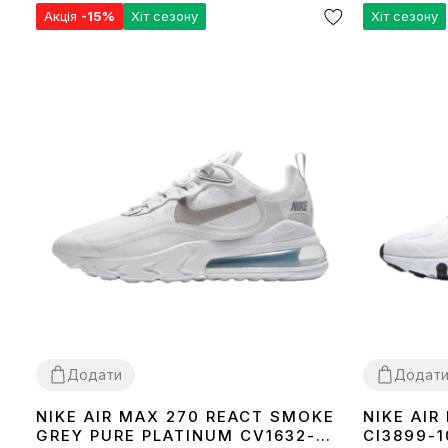
Акція
-15%
Хіт сезону
Хіт сезону
Додати
Додат
NIKE AIR MAX 270 REACT SMOKE
NIKE AIR
37
42
45
41
GREY PURE PLATINUM CV1632-
CI3899-1