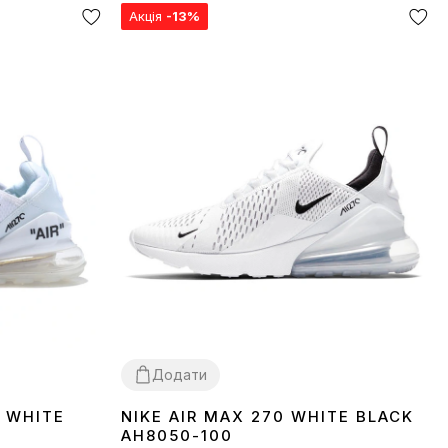
Акція
-13%
Додати
F WHITE
NIKE AIR MAX 270 WHITE BLACK
36
37
38
39
40
41
42
43
44
45
AH8050-100