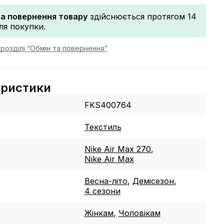
та повернення товару
здійснюється протягом 14
сля покупки.
розділі “Обмін та повернення”
еристики
FKS400764
Текстиль
Nike Air Max 270
,
Nike Air Max
Весна-літо
,
Демісезон
,
4 сезони
Жінкам
,
Чоловікам