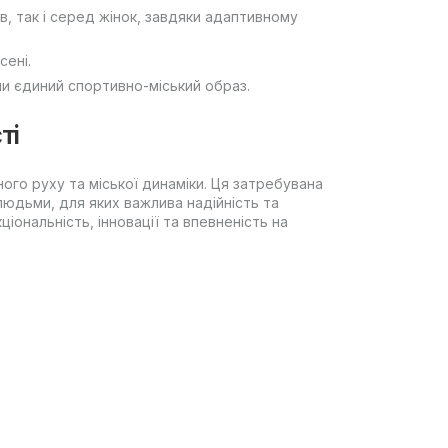
в, так і серед жінок, завдяки адаптивному
сені.
чи єдиний спортивно-міський образ.
ті
ного руху та міської динаміки. Ця затребувана
юдьми, для яких важлива надійність та
ціональність, інновації та впевненість на