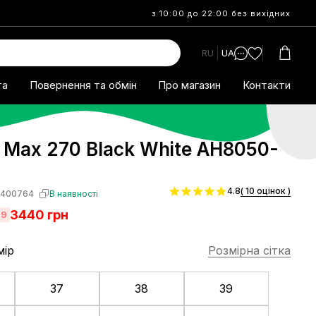
з 10:00 до 22:00 без вихідних
RU
UA
та
Повернення та обмін
Про магазин
Контакти
r Max 270 Black White AH8050-
4.8
( 10 оцінок )
S400764
В наявності
3440
грн
29
мір
Розмірна сітка
37
38
39