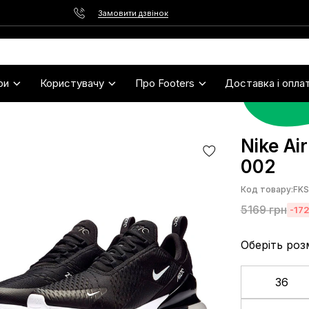
Замовити дзвінок
ри
Користувачу
Про Footers
Доставка і опла
Nike Ai
002
Код товару:
FK
5169
грн
-17
Оберіть роз
36