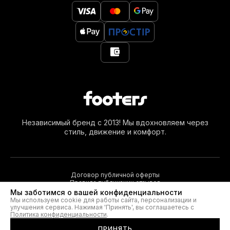
Независимый бренд с 2013! Мы вдохновляем через
стиль, движение и комфорт.
Договор публичной оферты
Правила публикации отзывов
Мы заботимся о вашей конфиденциальности
Мы используем cookie для работы сайта, персонализации и
улучшения сервиса. Нажимая 'Принять', вы соглашаетесь с
© 2026. Footers®
Политика конфиденциальности
.
ПРИНЯТЬ