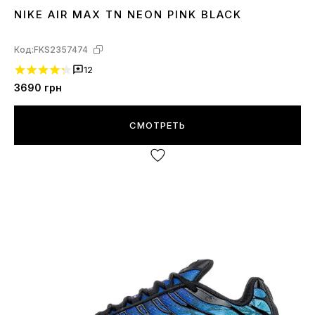
NIKE AIR MAX TN NEON PINK BLACK
36
37
38
Код:
FKS2357474
12
3690
грн
СМОТРЕТЬ