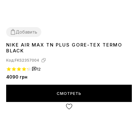
Добавить
NIKE AIR MAX TN PLUS GORE-TEX TERMO
36
BLACK
Код:
FKS2357004
12
4090
грн
СМОТРЕТЬ