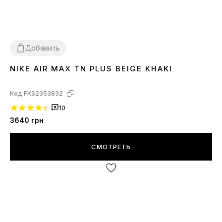
Добавить
NIKE AIR MAX TN PLUS BEIGE KHAKI
36
37
39
40
Код:
FKS2353832
10
3640
грн
СМОТРЕТЬ