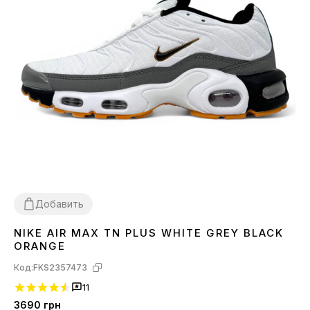
Добавить
NIKE AIR MAX TN PLUS WHITE GREY BLACK
39
40
44
45
ORANGE
Код:
FKS2357473
11
3690
грн