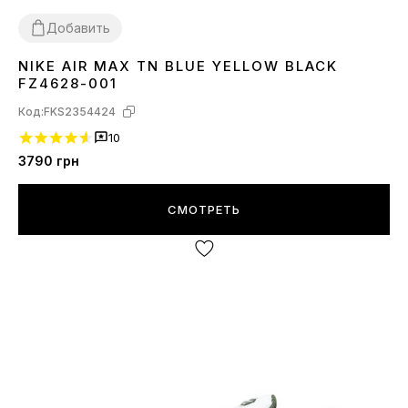
Добавить
NIKE AIR MAX TN BLUE YELLOW BLACK
41
42
43
44
45
FZ4628-001
Код:
FKS2354424
10
3790
грн
СМОТРЕТЬ