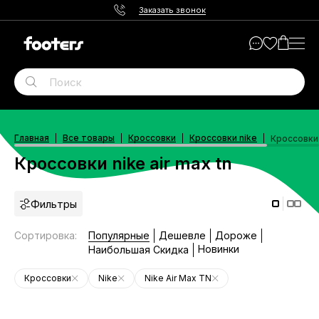
Заказать звонок
Главная
Все товары
Кроссовки
Кроссовки nike
Кроссовки 
Кроссовки nike air max tn
Фильтры
Сортировка
:
Популярные
Дешевле
Дороже
Новинки
Наибольшая Скидка
Кроссовки
Nike
Nike Air Max TN