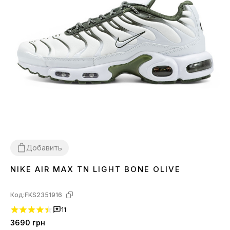
Добавить
NIKE AIR MAX TN LIGHT BONE OLIVE
40
41
44
Код:
FKS2351916
11
3690
грн