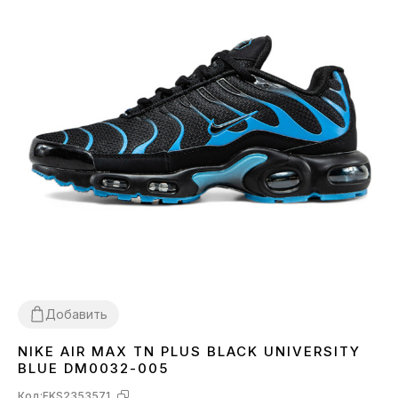
Добавить
NIKE AIR MAX TN PLUS BLACK UNIVERSITY
41
42
43
44
45
BLUE DM0032-005
Код:
FKS2353571