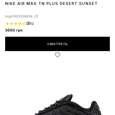
NIKE AIR MAX TN PLUS DESERT SUNSET
40
41
42
43
44
Код:
FKS2358026
12
3690
грн
СМОТРЕТЬ