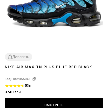
Добавить
NIKE AIR MAX TN PLUS BLUE RED BLACK
41
42
44
45
Код:
FKS2355045
11
3740
грн
СМОТРЕТЬ