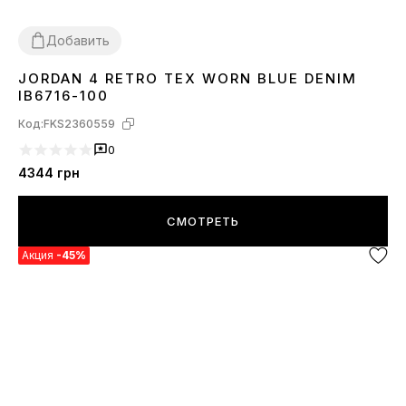
Добавить
JORDAN 4 RETRO TEX WORN BLUE DENIM
36
37
38
39
40
41
42
43
44
45
IB6716-100
Код:
FKS2360559
0
4344
грн
СМОТРЕТЬ
Акция
-45%