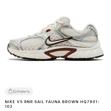
Добавить
NIKE V5 RNR SAIL FAUNA BROWN HQ7901-
36
37
38
39
40
41
42
43
44
45
102