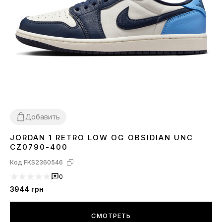
Добавить
JORDAN 1 RETRO LOW OG OBSIDIAN UNC
36
37
38
39
40
41
42
43
44
CZ0790-400
Код:
FKS2360546
0
3944
грн
СМОТРЕТЬ