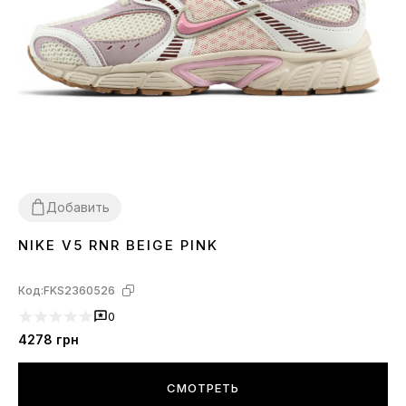
Добавить
NIKE V5 RNR BEIGE PINK
36
37
38
39
40
41
Код:
FKS2360526
0
4278
грн
СМОТРЕТЬ