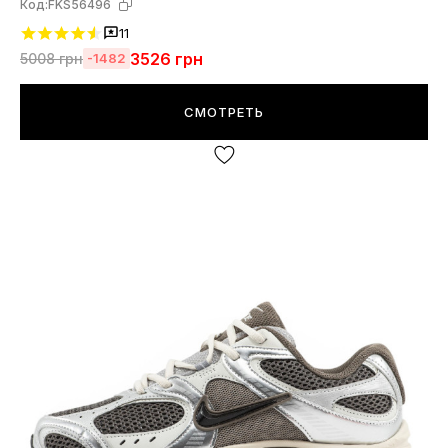
Код:
FKS56496
11
3526
грн
5008
грн
-1482
СМОТРЕТЬ