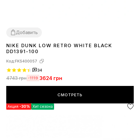
Добавить
NIKE DUNK LOW RETRO WHITE BLACK
36
37
38
39
40
41
42
43
44
45
DD1391-100
Код:
FKS400057
34
3624
грн
4743
грн
-1119
СМОТРЕТЬ
Акция
-30%
Хит сезона