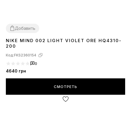
Добавить
NIKE MIND 002 LIGHT VIOLET ORE HQ4310-
36
37
38
39
40
41
200
Код:
FKS2360154
0
4640
грн
СМОТРЕТЬ