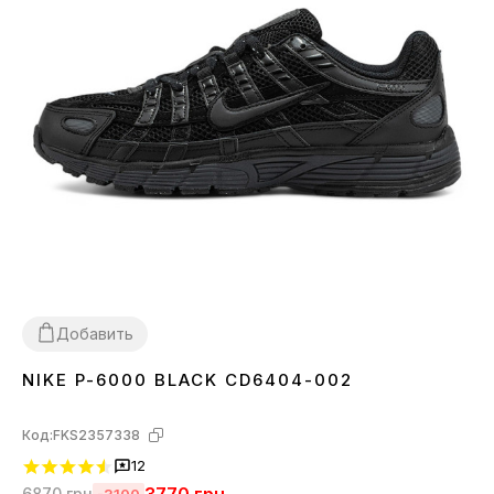
Добавить
NIKE P-6000 BLACK CD6404-002
36
37
38
39
40
41
42
43
44
45
Код:
FKS2357338
12
6870
грн
-3100