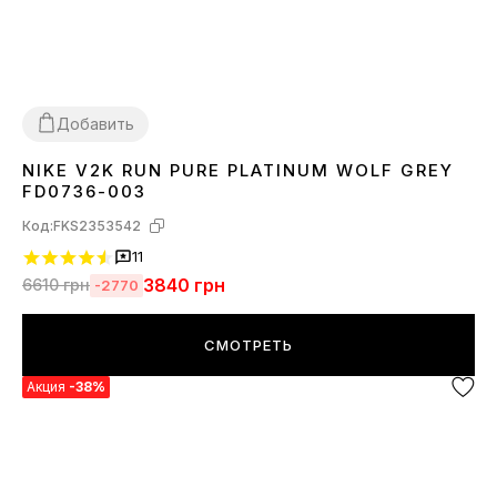
Добавить
NIKE V2K RUN PURE PLATINUM WOLF GREY
36
37
38
39
40
41
42
43
44
FD0736-003
Код:
FKS2353542
11
3840
грн
6610
грн
-2770
СМОТРЕТЬ
Акция
-38%