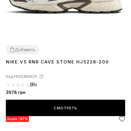
Добавить
NIKE V5 RNR CAVE STONE HJ5228-200
36
37
38
39
40
41
Код:
FKS2360525
0
3978
грн
СМОТРЕТЬ
Акция
-37%