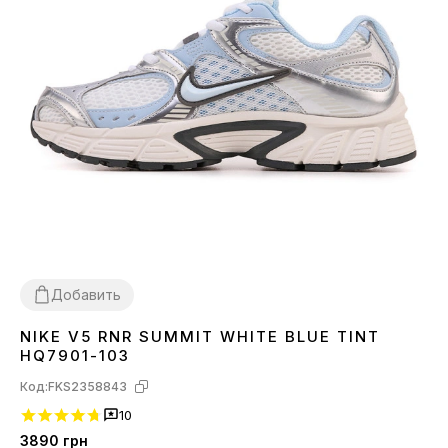
Добавить
NIKE V5 RNR SUMMIT WHITE BLUE TINT
36
37
38
39
40
41
42
43
44
45
HQ7901-103
Код:
FKS2358843
10
3890
грн