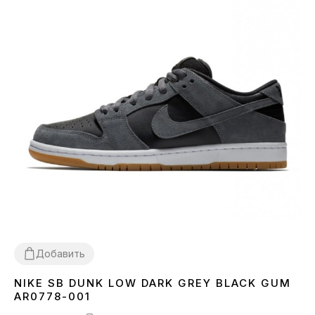
Добавить
NIKE SB DUNK LOW DARK GREY BLACK GUM
36
37
38
39
40
41
42
43
44
45
AR0778-001