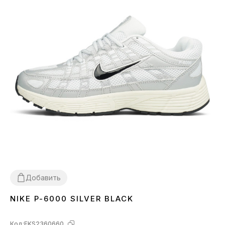
Добавить
NIKE P-6000 SILVER BLACK
36
37
38
39
40
41
42
43
44
45
Код:
FKS2360660