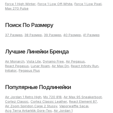
Force 1 High Winter
,
Force 1 Low Off-White
,
Force 1 Low Pixel
,
Max 270 Pulse
Поиск По Размеру
37 Размер
,
38 Размер
,
39 Размер
,
40 Размер
,
41 Размер
Лучшие Линейки Бренда
Air Monarch
,
Vista Lite
,
Dynamo Free
,
Air Pegasus
,
React Pegasus
,
Lunar Roam
,
Air Max Dn
,
React Infinity Run
,
Initiator
,
Pegasus Plus
Популярные Подлинейки
Air Jordan 1 Retro High
,
Mx 720 818
,
Air Max 95 Sneakerboot
,
Cortez Classic
,
Cortez Classic Leather
,
React Element 87
,
Air Zoom Spiridon Cage 2 Stussy
,
Vaporwaffle Sacai
,
Acg Terra Antarktik Gore-Tex
,
Air Jordan 1