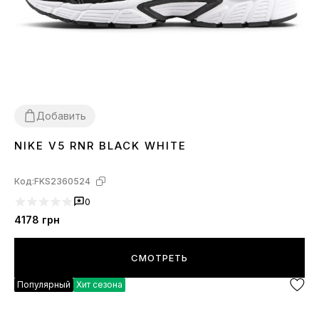
Добавить
NIKE V5 RNR BLACK WHITE
36
37
38
39
40
41
42
43
44
45
Код:
FKS2360524
0
4178
грн
СМОТРЕТЬ
Популярный
Хит сезона