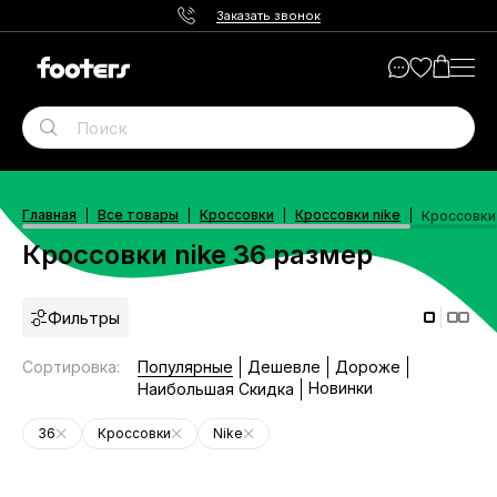
Заказать звонок
Главная
Все товары
Кроссовки
Кроссовки nike
Кроссовки 
Кроссовки nike 36 размер
Фильтры
Сортировка
:
Популярные
Дешевле
Дороже
Новинки
Наибольшая Скидка
36
Кроссовки
Nike