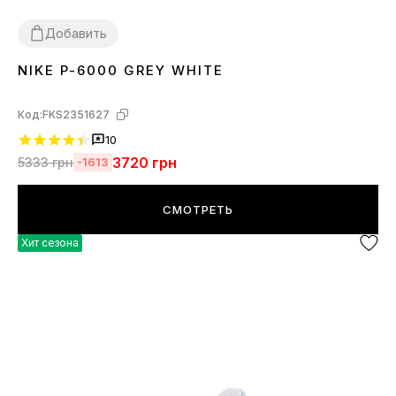
Добавить
NIKE P-6000 GREY WHITE
36
37
38
39
40
41
42
43
44
45
Код:
FKS2351627
10
3720
грн
5333
грн
-1613
СМОТРЕТЬ
Хит сезона