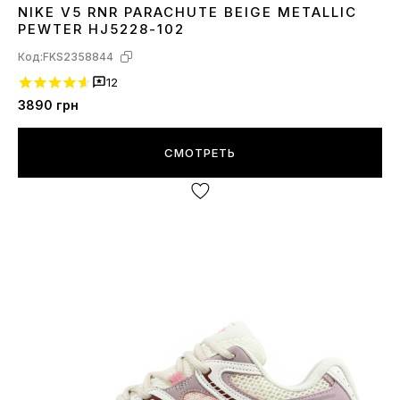
NIKE V5 RNR PARACHUTE BEIGE METALLIC
36
37
38
39
40
41
42
43
44
45
PEWTER HJ5228-102
Код:
FKS2358844
12
3890
грн
СМОТРЕТЬ