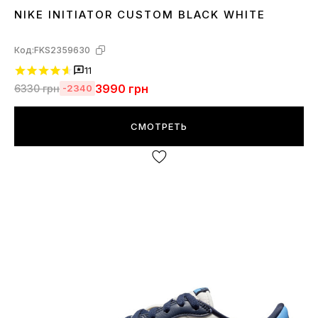
NIKE INITIATOR CUSTOM BLACK WHITE
36
37
38
39
40
41
42
43
44
45
Код:
FKS2359630
11
3990
грн
6330
грн
-2340
СМОТРЕТЬ