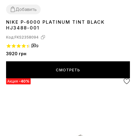
Добавить
NIKE P-6000 PLATINUM TINT BLACK
36
37
38
39
40
41
42
43
44
45
HJ3488-001
Код:
FKS2358094
9
3920
грн
СМОТРЕТЬ
Акция
-40%