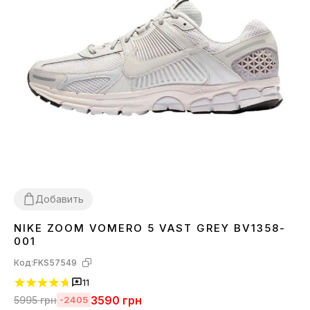
Добавить
NIKE ZOOM VOMERO 5 VAST GREY BV1358-
36
37
38
39
40
41
42
43
44
001
Код:
FKS57549
11
3590
грн
5995
грн
-2405