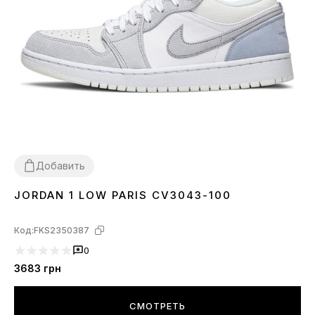
Добавить
JORDAN 1 LOW PARIS CV3043-100
36
37
38
39
40
41
42
Код:
FKS2350387
0
3683
грн
СМОТРЕТЬ