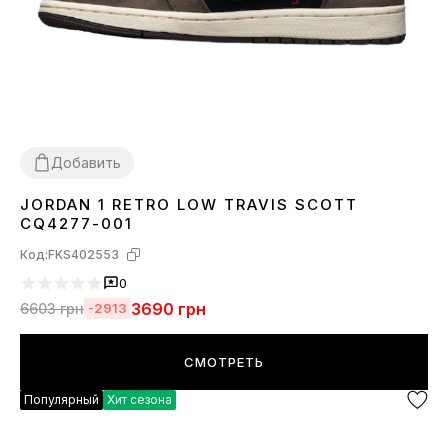
Добавить
JORDAN 1 RETRO LOW TRAVIS SCOTT
36
37
38
41
42
43
44
CQ4277-001
Код:
FKS402553
0
3690
грн
6603
грн
-2913
СМОТРЕТЬ
Популярный
Хит сезона