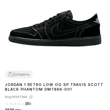
Добавить
JORDAN 1 RETRO LOW OG SP TRAVIS SCOTT
36
37
38
39
40
41
42
44
BLACK PHANTOM DM7866-001
Код:
FKS57364
0
3938
грн