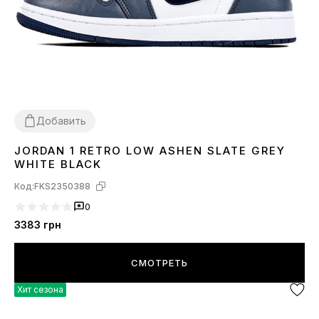
Добавить
JORDAN 1 RETRO LOW ASHEN SLATE GREY
36
37
38
39
40
41
42
43
44
45
WHITE BLACK
Код:
FKS2350388
0
3383
грн
СМОТРЕТЬ
Хит сезона