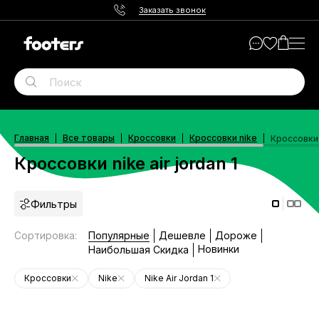
Заказать звонок
Главная
Все товары
Кроссовки
Кроссовки nike
Кроссовки n
Кроссовки nike air jordan 1
Фильтры
Сортировка
:
Популярные
Дешевле
Дороже
Новинки
Наибольшая Скидка
Кроссовки
Nike
Nike Air Jordan 1