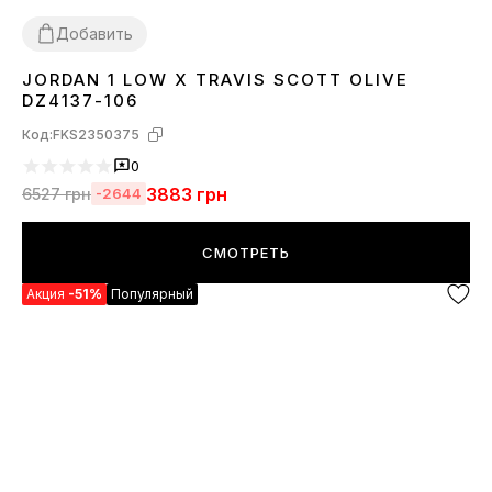
Добавить
JORDAN 1 LOW X TRAVIS SCOTT OLIVE
36
38
39
40
41
42
43
44
45
DZ4137-106
Код:
FKS2350375
0
3883
грн
6527
грн
-2644
СМОТРЕТЬ
Акция
-51%
Популярный