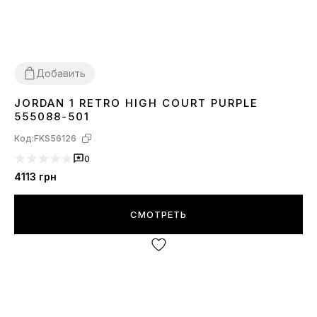
Добавить
JORDAN 1 RETRO HIGH COURT PURPLE
36
37
38
39
40
41
42
43
44
555088-501
Код:
FKS56126
0
4113
грн
СМОТРЕТЬ