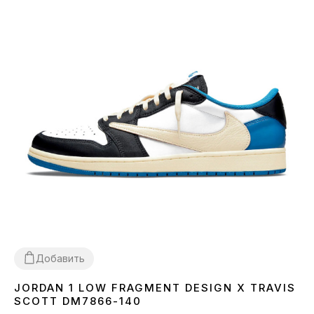
Добавить
JORDAN 1 LOW FRAGMENT DESIGN X TRAVIS
36
37
38
40
41
42
43
44
45
SCOTT DM7866-140