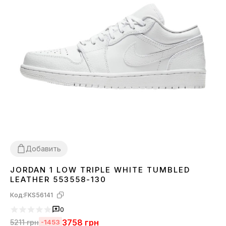
Добавить
JORDAN 1 LOW TRIPLE WHITE TUMBLED
37
38
40
41
LEATHER 553558-130
Код:
FKS56141
0
3758
грн
5211
грн
-1453