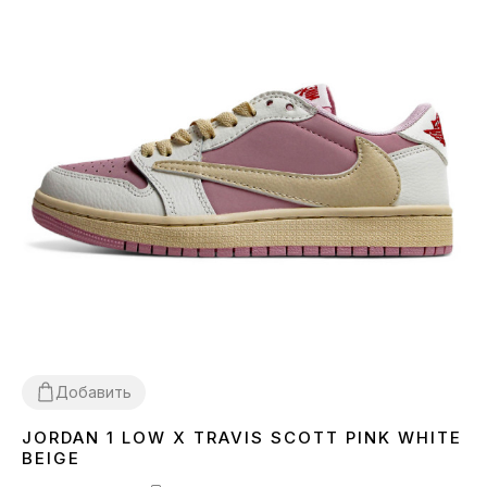
Добавить
JORDAN 1 LOW X TRAVIS SCOTT PINK WHITE
36
37
38
39
40
41
BEIGE