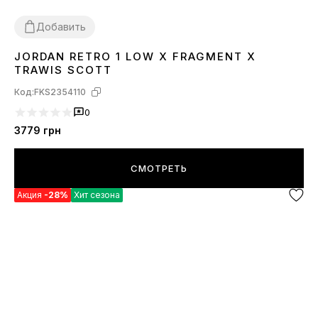
Добавить
JORDAN RETRO 1 LOW X FRAGMENT X
40
41
42
43
44
TRAWIS SCOTT
Код:
FKS2354110
0
3779
грн
СМОТРЕТЬ
Акция
-28%
Хит сезона