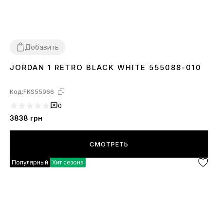
Добавить
JORDAN 1 RETRO BLACK WHITE 555088-010
36
38
41
42
43
44
45
Код:
FKS55966
0
3838
грн
СМОТРЕТЬ
Популярный
Хит сезона