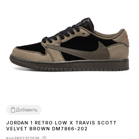
Добавить
JORDAN 1 RETRO LOW X TRAVIS SCOTT
40
41
42
45
VELVET BROWN DM7866-202
Код:
FKS2357036