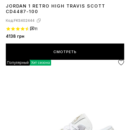
JORDAN 1 RETRO HIGH TRAVIS SCOTT
37
38
39
41
42
43
44
45
CD4487-100
Код:
FKS402444
11
4138
грн
СМОТРЕТЬ
Популярный
Хит сезона