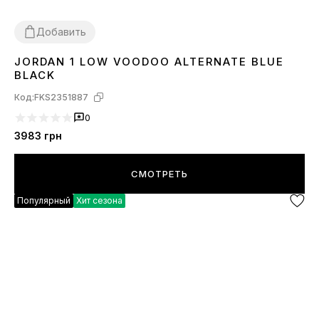
Добавить
JORDAN 1 LOW VOODOO ALTERNATE BLUE
37
38
39
40
41
42
43
44
45
BLACK
Код:
FKS2351887
0
3983
грн
СМОТРЕТЬ
Популярный
Хит сезона