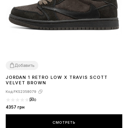
Добавить
JORDAN 1 RETRO LOW X TRAVIS SCOTT
36
37
38
39
40
41
42
43
VELVET BROWN
Код:
FKS2358079
0
4357
грн
СМОТРЕТЬ