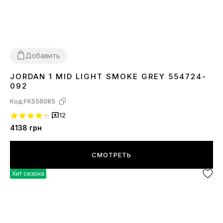
Добавить
JORDAN 1 MID LIGHT SMOKE GREY 554724-
36
37
38
39
40
41
42
43
44
45
092
Код:
FKS56085
12
4138
грн
СМОТРЕТЬ
Хит сезона