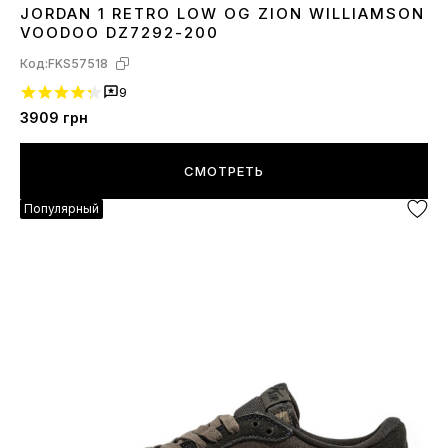
JORDAN 1 RETRO LOW OG ZION WILLIAMSON
36
37
38
39
40
41
42
43
44
45
VOODOO DZ7292-200
Код:
FKS57518
9
3909
грн
СМОТРЕТЬ
Популярный