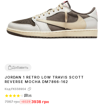
Добавить
JORDAN 1 RETRO LOW TRAVIS SCOTT
36
37
38
39
40
41
42
43
44
45
REVERSE MOCHA DM7866-162
Код:
FKS56904
35
3938
грн
7967
грн
-4029