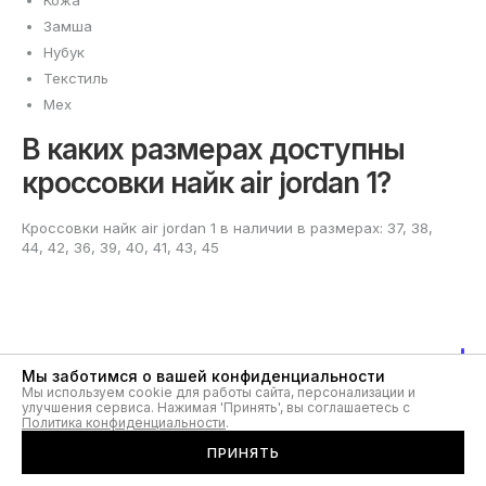
Кожа
Замша
Нубук
Текстиль
Мех
В каких размерах доступны
кроссовки найк air jordan 1?
Кроссовки найк air jordan 1 в наличии в размерах: 37, 38,
44, 42, 36, 39, 40, 41, 43, 45
Кроссовки Nike Air Jordan 1
Мы заботимся о вашей конфиденциальности
Мы используем cookie для работы сайта, персонализации и
улучшения сервиса. Нажимая 'Принять', вы соглашаетесь с
для мужчин в популярных
Политика конфиденциальности
.
размерах 40-45
ПРИНЯТЬ