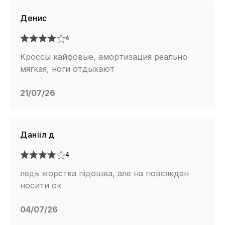
Денис
4
Кроссы кайфовые, амортизация реально
мягкая, ноги отдыхают
21/07/26
Данііл д
4
ледь жорстка підошва, але на повсякден
носити ок
04/07/26