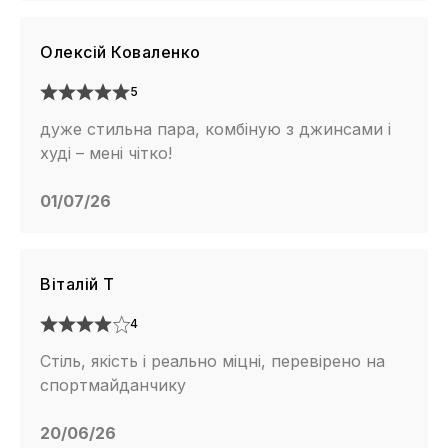
Олексій Коваленко
5
дуже стильна пара, комбіную з джинсами і
худі – мені чітко!
01/07/26
Віталій Т
4
Стіль, якість і реально міцні, перевірено на
спортмайданчику
20/06/26