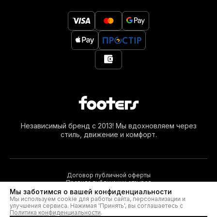
Независимый бренд с 2013! Мы вдохновляем через
стиль, движение и комфорт.
Договор публичной оферты
Правила публикации отзывов
Мы заботимся о вашей конфиденциальности
Мы используем cookie для работы сайта, персонализации и
улучшения сервиса. Нажимая 'Принять', вы соглашаетесь с
© 2026. Footers®
Политика конфиденциальности
.