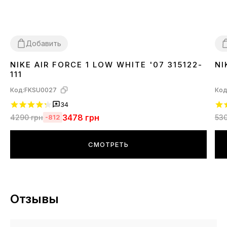
Добавить
NIKE AIR FORCE 1 LOW WHITE '07 315122-
NI
36
37
38
39
40
41
42
43
44
45
46
3
111
Код:
FKSU0027
Код
34
3478
грн
4290
грн
53
-812
СМОТРЕТЬ
Отзывы