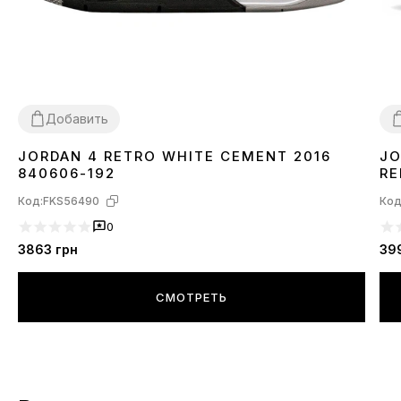
Добавить
JORDAN 4 RETRO WHITE CEMENT 2016
JO
36
38
40
44
4
840606-192
RE
Код:
FKS56490
Код
0
3863
грн
39
СМОТРЕТЬ