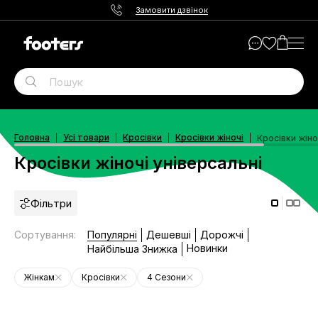
Замовити дзвінок
Головна
Усі товари
Кросівки
Кросівки жіночі
Кросівки жіно
Кросівки жіночі універсальні
Фільтри
Сортування
:
Популярні
Дешевші
Дорожчі
Новинки
Найбільша Знижка
Жінкам
Кросівки
4 Сезони