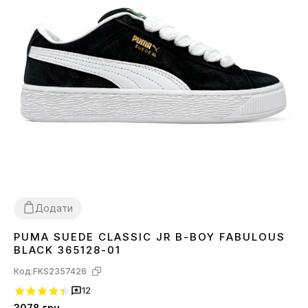
Додати
PUMA SUEDE CLASSIC JR B-BOY FABULOUS
36
37
38
39
40
41
42
43
44
45
46
BLACK 365128-01
Код:
FKS2357426
12
3078
грн