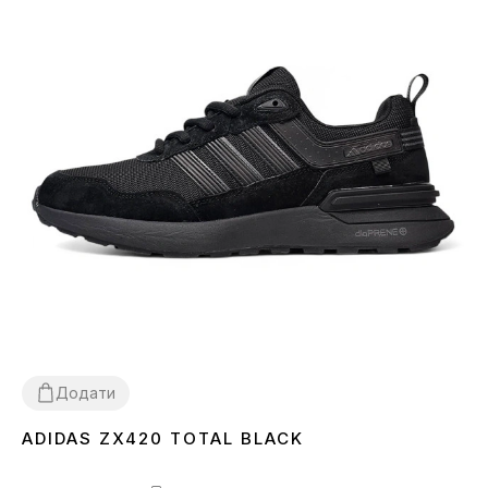
Додати
ADIDAS ZX420 TOTAL BLACK
41
42
43
44
45
46