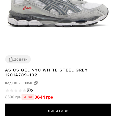
Додати
ASICS GEL NYC WHITE STEEL GREY
36
37
38
39
40
41
42
43
44
45
1201A789-102
Код:
FKS2351850
0
3644
грн
8590
грн
-4946
ДИВИТИСЬ