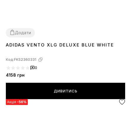
Додати
ADIDAS VENTO XLG DELUXE BLUE WHITE
36
37
38
39
40
41
Код:
FKS2360331
0
4158
грн
ДИВИТИСЬ
Акція
-56%