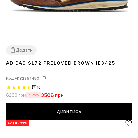
Додати
ADIDAS SL72 PRELOVED BROWN IE3425
36
37
38
39
41
42
43
44
45
Код:
FKS2354450
10
3508
грн
6230
грн
-2722
ДИВИТИСЬ
Акція
-21%