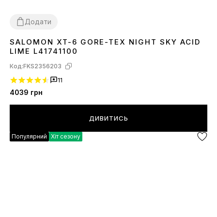
Додати
SALOMON XT-6 GORE-TEX NIGHT SKY ACID
40
41
42
43
44
45
LIME L41741100
Код:
FKS2356203
11
4039
грн
ДИВИТИСЬ
Популярний
Хіт сезону