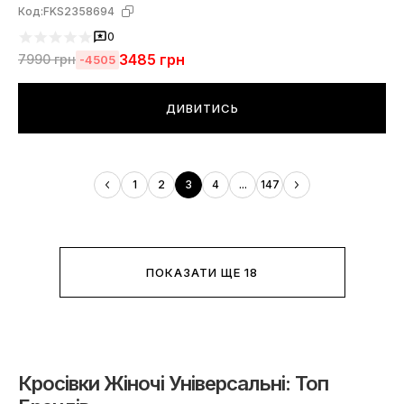
Код:
FKS2358694
0
3485
грн
7990
грн
-4505
ДИВИТИСЬ
1
2
3
4
...
147
ПОКАЗАТИ ЩЕ 18
Кросівки Жіночі Універсальні: Топ