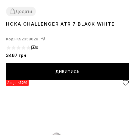
Додати
HOKA CHALLENGER ATR 7 BLACK WHITE
37
38
39
40
41
42
44
45
46
Код:
FKS2358628
0
3467
грн
ДИВИТИСЬ
Акція
-32%