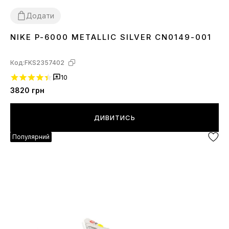
Додати
NIKE P-6000 METALLIC SILVER CN0149-001
36
37
38
39
40
41
42
43
44
Код:
FKS2357402
10
3820
грн
ДИВИТИСЬ
Популярний