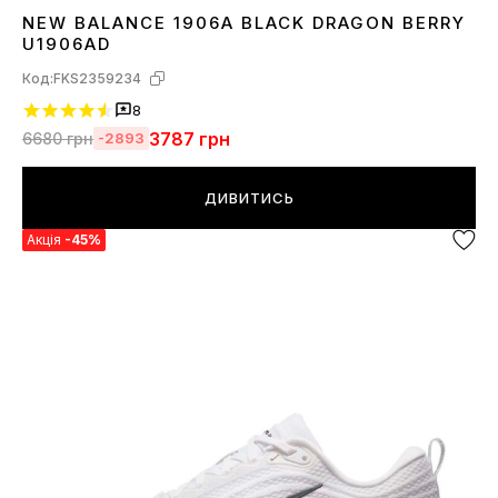
NEW BALANCE 1906A BLACK DRAGON BERRY
36
37
38
39
40
41
42
43
44
45
U1906AD
Код:
FKS2359234
8
3787
грн
6680
грн
-2893
ДИВИТИСЬ
Акція
-45%