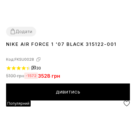
Додати
NIKE AIR FORCE 1 '07 BLACK 315122-001
36
37
38
39
40
41
42
43
44
45
46
Код:
FKSU0028
30
3528
грн
5100
грн
-1572
ДИВИТИСЬ
Популярний