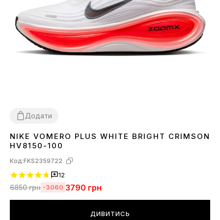
Додати
NIKE VOMERO PLUS WHITE BRIGHT CRIMSON
38
42
43
44
45
HV8150-100
Код:
FKS2359722
12
3790
грн
6850
грн
-3060
ДИВИТИСЬ