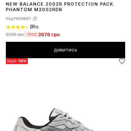
NEW BALANCE 2002R PROTECTION PACK
36
37
38
39
40
41
42
43
44
45
PHANTOM M2002RDB
Код:
FKS56911
12
3976
грн
5008
грн
-1032
ДИВИТИСЬ
Акція
-58%