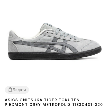
Додати
ASICS ONITSUKA TIGER TOKUTEN
36
37
38
39
40
41
42
43
44
45
PIEDMONT GREY METROPOLIS 1183C431-020