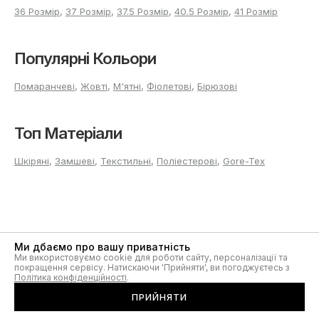
36 Розмір
,
37 Розмір
,
37.5 Розмір
,
40.5 Розмір
,
41 Розмір
Популярні Кольори
Помаранчеві
,
Жовті
,
М'ятні
,
Фіолетові
,
Бірюзові
Топ Матеріали
Шкіряні
,
Замшеві
,
Текстильні
,
Поліестерові
,
Gore-Tex
ПРАЦЮЄМО З 10:00 ДО 22:00
Ми дбаємо про вашу приватність
БЕЗ ВИХІДНИХ
Ми використовуємо cookie для роботи сайту, персоналізації та
покращення сервісу. Натискаючи 'Прийняти', ви погоджуєтесь з
Маєте питання?
Політика конфіденційності
.
ПРИЙНЯТИ
Звʼяжіться з нами