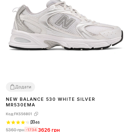
Додати
NEW BALANCE 530 WHITE SILVER
36
37
38
39
40
41
42
43
44
45
MR530EMA
Код:
FKS56801
46
3626
грн
5360
грн
-1734