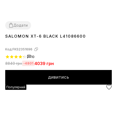
Додати
SALOMON XT-6 BLACK L41086600
40
41
42
43
44
45
Код:
FKS2351696
10
4039
грн
8840
грн
-4801
ДИВИТИСЬ
Популярний