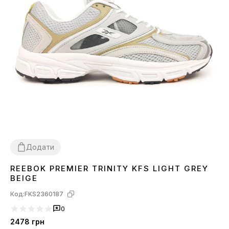
Додати
REEBOK PREMIER TRINITY KFS LIGHT GREY
41
42
43
44
45
BEIGE
Код:
FKS2360187
0
2478
грн