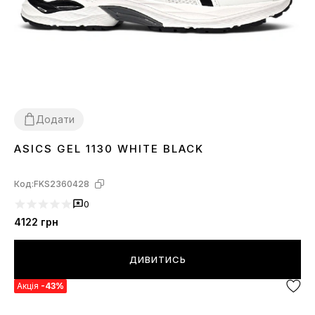
Додати
ASICS GEL 1130 WHITE BLACK
37
38
39
40
41
44
Код:
FKS2360428
0
4122
грн
ДИВИТИСЬ
Акція
-43%