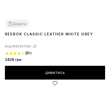
Додати
REEBOK CLASSIC LEATHER WHITE GREY
36
37
Код:
FKS2357390
11
2428
грн
ДИВИТИСЬ