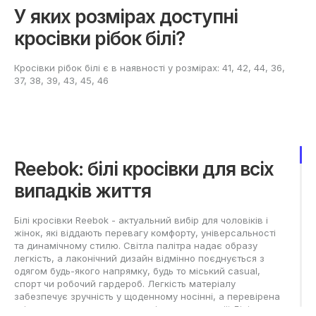
У яких розмірах доступні
кросівки рібок білі?
Кросівки рібок білі є в наявності у розмірах: 41, 42, 44, 36,
37, 38, 39, 43, 45, 46
Reebok: білі кросівки для всіх
випадків життя
Білі кросівки Reebok - актуальний вибір для чоловіків і
жінок, які віддають перевагу комфорту, універсальності
та динамічному стилю. Світла палітра надає образу
легкість, а лаконічний дизайн відмінно поєднується з
одягом будь-якого напрямку, будь то міський casual,
спорт чи робочий гардероб. Легкість матеріалу
забезпечує зручність у щоденному носінні, а перевірена
якість сприяє тривалому терміну експлуатації. Білі