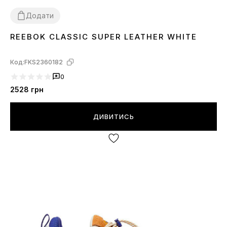
Додати
REEBOK CLASSIC SUPER LEATHER WHITE
43
44
45
46
Код:
FKS2360182
0
2528
грн
ДИВИТИСЬ