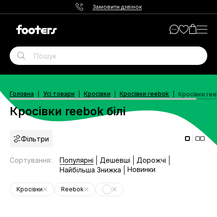
Замовити дзвінок
Головна
Усі товари
Кросівки
Кросівки reebok
Кросівки ree
Кросівки reebok білі
Фільтри
Сортування
:
Популярні
Дешевші
Дорожчі
Новинки
Найбільша Знижка
Кросівки
Reebok