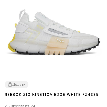
Додати
REEBOK ZIG KINETICA EDGE WHITE FZ4335
44
Код:
FKS2355179