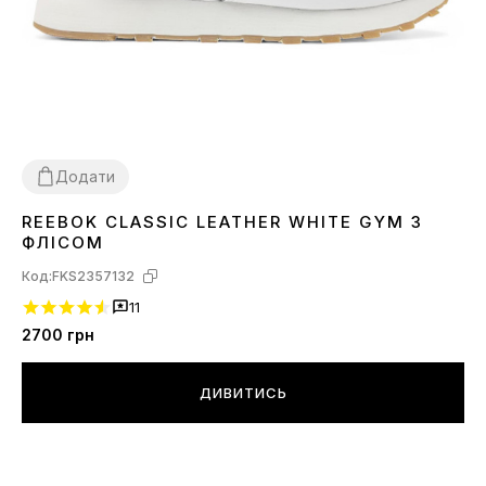
Додати
REEBOK CLASSIC LEATHER WHITE GYM З
36
37
38
39
41
43
44
45
46
ФЛІСОМ
Код:
FKS2357132
11
2700
грн
ДИВИТИСЬ