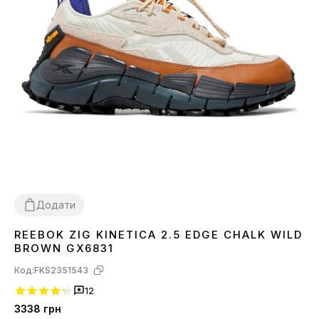
Додати
REEBOK ZIG KINETICA 2.5 EDGE CHALK WILD
36
41
42
BROWN GX6831
Код:
FKS2351543
12
3338
грн