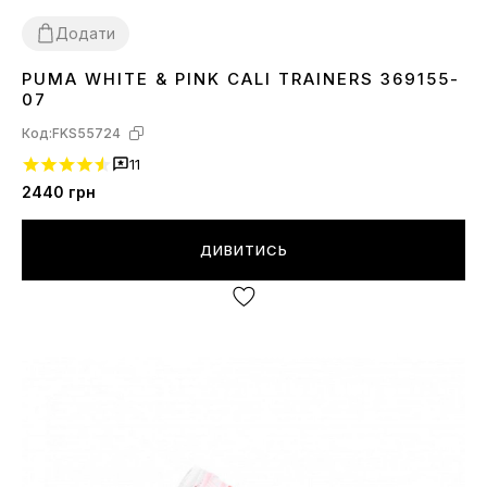
Додати
PUMA WHITE & PINK CALI TRAINERS 369155-
36
37
38
07
Код:
FKS55724
11
2440
грн
ДИВИТИСЬ