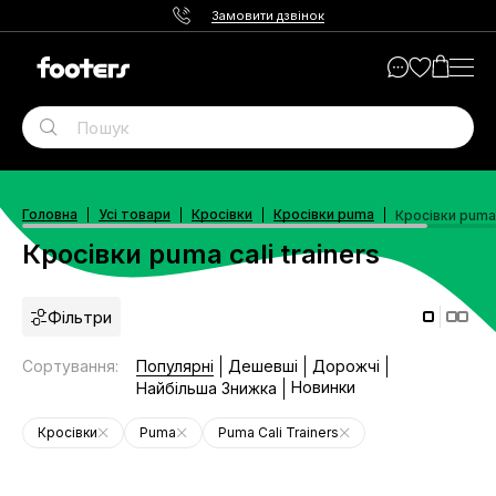
Замовити дзвінок
Головна
Усі товари
Кросівки
Кросівки puma
Кросівки puma c
Кросівки puma cali trainers
Фільтри
Сортування
:
Популярні
Дешевші
Дорожчі
Новинки
Найбільша Знижка
Кросівки
Puma
Puma Cali Trainers