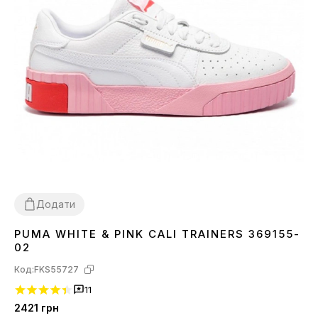
Додати
PUMA WHITE & PINK CALI TRAINERS 369155-
36
02
Код:
FKS55727
11
2421
грн