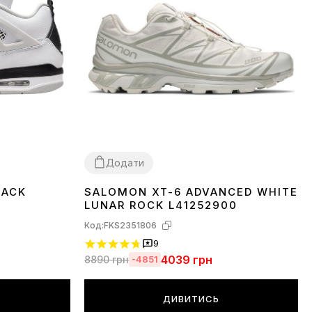
Додати
LACK
SALOMON XT-6 ADVANCED WHITE
36
37
38
39
40
41
42
43
44
45
LUNAR ROCK L41252900
Код:
FKS2351806
9
4039
грн
8890
грн
-4851
ДИВИТИСЬ