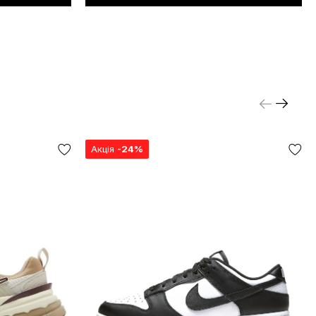
Акція
-24%