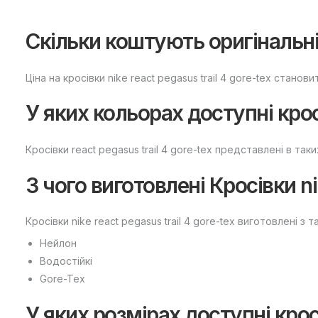
Скільки коштують оригінальні к
Ціна на кросівки nike react pegasus trail 4 gore-tex станов
У яких кольорах доступні кросів
Кросівки react pegasus trail 4 gore-tex представлені в так
З чого виготовлені Кросівки nik
Кросівки nike react pegasus trail 4 gore-tex виготовлені з т
Нейлон
Водостійкі
Gore-Tex
У яких розмірах доступні кросі