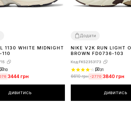
и
Додати
L 1130 WHITE MIDNIGHT
NIKE V2K RUN LIGHT
41
42
43
44
36
37
38
39
40
41
42
43
44
45
-110
BROWN FD0736-103
715
Код:
FKS2353173
10
31
3444
грн
3840
грн
6610
грн
076
-2770
ДИВИТИСЬ
ДИВИТИСЬ