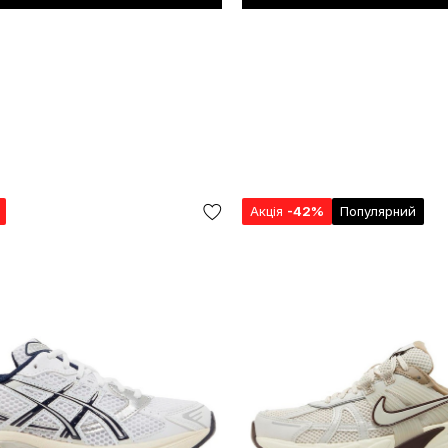
Акція
-42%
Популярний