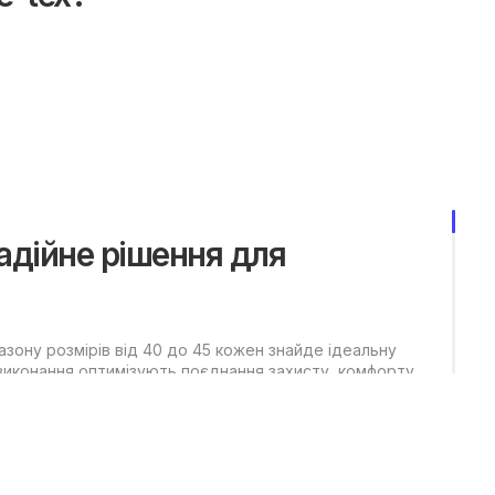
надійне рішення для
апазону розмірів від 40 до 45 кожен знайде ідеальну
 виконання оптимізують поєднання захисту, комфорту
l 4 GTX?