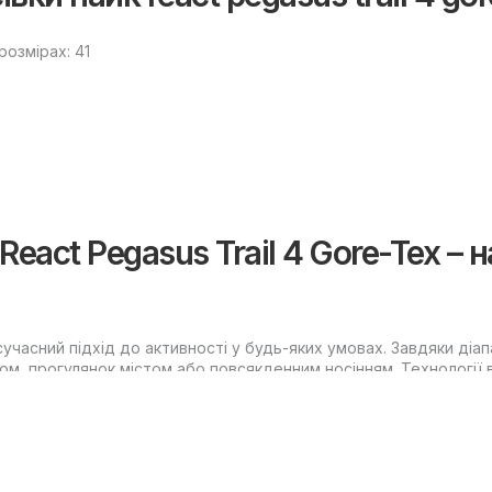
 розмірах: 41
React Pegasus Trail 4 Gore-Tex – 
е сучасний підхід до активності у будь-яких умовах. Завдяки ді
ом, прогулянок містом або повсякденним носінням. Технології
погоди.
кросівок Nike React Pegasus Trai