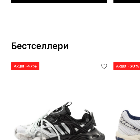
Бестселлери
Акція
-47%
Акція
-60%