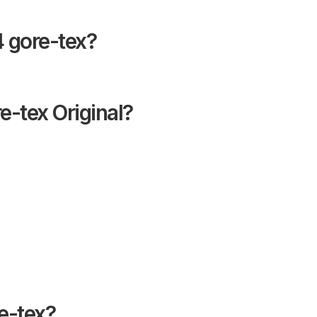
4 gore-tex?
e-tex Original?
e-tex?