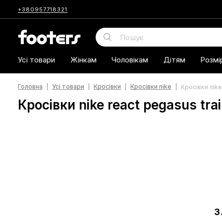
+380957718321
Усі товари
Жінкам
Чоловікам
Дітям
Розмі
Головна
Усі товари
Кросівки
Кросівки nike
Кросівки nike
Кросівки nike react pegasus trai
З