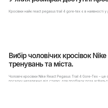
Кросівки найк react pegasus trail 4 gore-tex є в наявності у
Вибір чоловічих кросівок Nike 
тренувань та міста.
Чоловічі кросівки Nike React Pegasus Trail 4 Gore-Tex – ц
посадку незалежно від стилю: для пробіжок поза асфальт
та функціональності, щоб ваш ритм життя не залежав від 
Як підібрати розмір чоловічих 