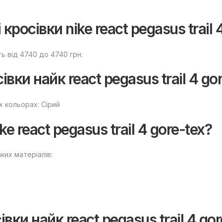
росівки nike react pegasus trail 
ить від 4740 до 4740 грн.
ки найк react pegasus trail 4 gor
их кольорах: Сірий
e react pegasus trail 4 gore-tex?
аких матеріалів:
вки найк react pegasus trail 4 gor