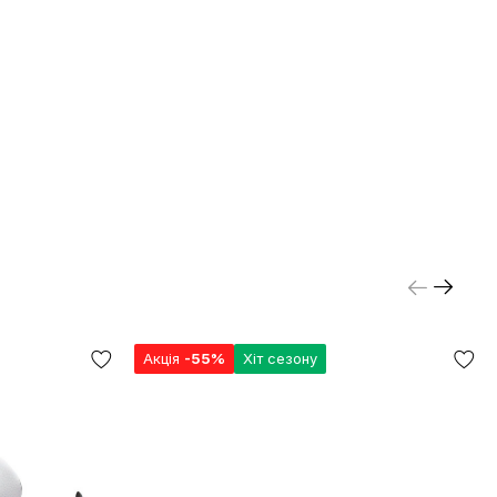
Акція
-55%
Хіт сезону