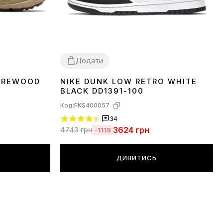
Додати
 OREWOOD
NIKE DUNK LOW RETRO WHITE
36
37
38
39
40
41
42
43
44
45
BLACK DD1391-100
Код:
FKS400057
34
3624
грн
4743
грн
-1119
ДИВИТИСЬ