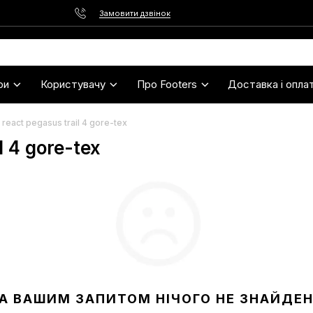
Замовити дзвінок
ри
Користувачу
Про Footers
Доставка і опла
 react pegasus trail 4 gore-tex
l 4 gore-tex
А ВАШИМ ЗАПИТОМ НІЧОГО НЕ ЗНАЙДЕ