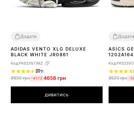
Додати
Додат
ADIDAS VENTO XLG DELUXE
ASICS GE
36
37
38
39
40
41
42
43
44
36
37
38
39
BLACK WHITE JR0861
1202A164
Код:
FKS2357362
Код:
FKS2351
11
4658
грн
8830
грн
8520
грн
-4172
-5
ДИВИТИСЬ