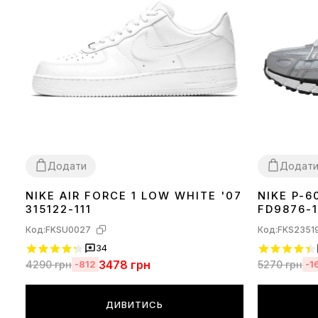
Додати
Додат
NIKE AIR FORCE 1 LOW WHITE '07
NIKE P-6
36
37
38
39
40
41
42
43
44
45
46
36
37
38
39
315122-111
FD9876-1
Код:
FKSU0027
Код:
FKS2351
34
3478
грн
4290
грн
5270
грн
-812
-1
ДИВИТИСЬ