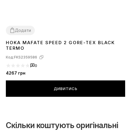
Додати
HOKA MAFATE SPEED 2 GORE-TEX BLACK
41
43
TERMO
Код:
FKS2359586
0
4267
грн
ДИВИТИСЬ
Скільки коштують оригінальні