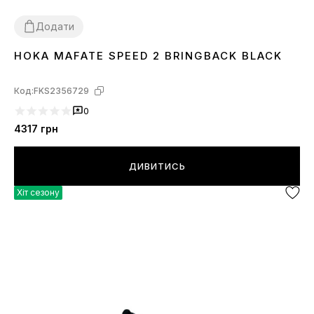
Додати
HOKA MAFATE SPEED 2 BRINGBACK BLACK
41
42
43
44
45
46
Код:
FKS2356729
0
4317
грн
ДИВИТИСЬ
Хіт сезону