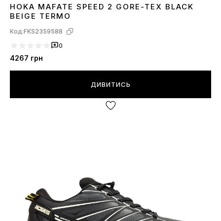
HOKA MAFATE SPEED 2 GORE-TEX BLACK
41
42
43
44
45
46
BEIGE TERMO
Код:
FKS2359588
0
4267
грн
ДИВИТИСЬ