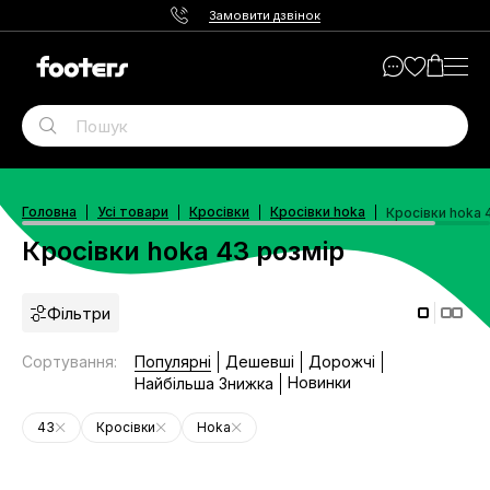
Замовити дзвінок
Головна
Усі товари
Кросівки
Кросівки hoka
Кросівки hoka 
Кросівки hoka 43 розмір
Фільтри
Сортування
:
Популярні
Дешевші
Дорожчі
Новинки
Найбільша Знижка
43
Кросівки
Hoka