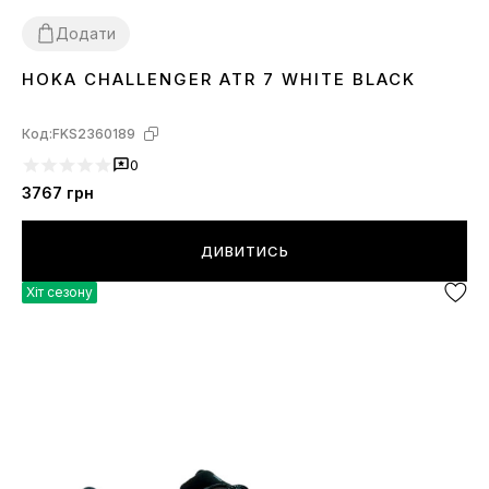
Додати
HOKA CHALLENGER ATR 7 WHITE BLACK
41
43
44
46
Код:
FKS2360189
0
3767
грн
ДИВИТИСЬ
Хіт сезону