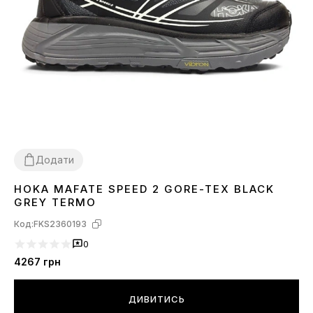
Додати
HOKA MAFATE SPEED 2 GORE-TEX BLACK
41
42
43
44
46
GREY TERMO
Код:
FKS2360193
0
4267
грн
ДИВИТИСЬ