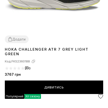
Додати
HOKA CHALLENGER ATR 7 GREY LIGHT
41
43
44
GREEN
Код:
FKS2360188
0
3767
грн
ДИВИТИСЬ
Популярний
Хіт сезону