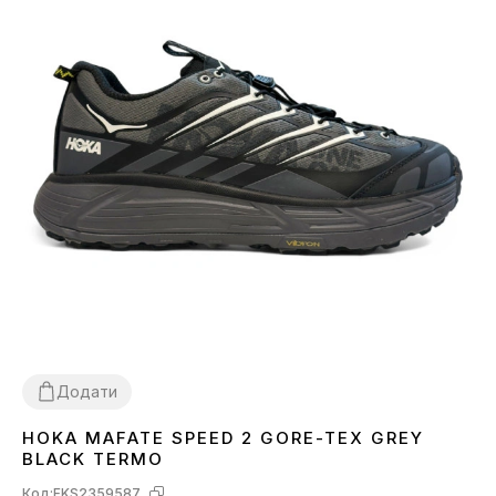
Додати
HOKA MAFATE SPEED 2 GORE-TEX GREY
41
42
43
44
45
46
BLACK TERMO
Код:
FKS2359587