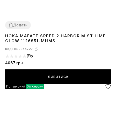
Додати
HOKA MAFATE SPEED 2 HARBOR MIST LIME
41
42
43
44
GLOW 1126851-MHMS
Код:
FKS2356727
0
4067
грн
ДИВИТИСЬ
Популярний
Хіт сезону