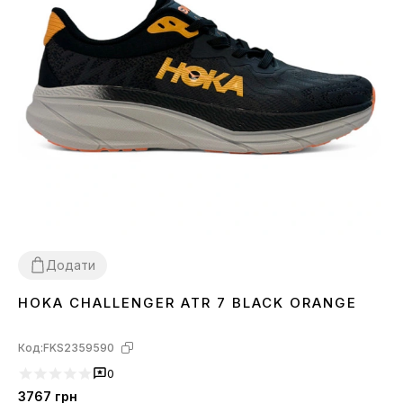
Додати
HOKA CHALLENGER ATR 7 BLACK ORANGE
37
38
39
40
41
43
44
45
46
Код:
FKS2359590
0
3767
грн