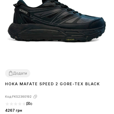
Додати
HOKA MAFATE SPEED 2 GORE-TEX BLACK
41
42
43
44
45
46
Код:
FKS2360192
0
4267
грн