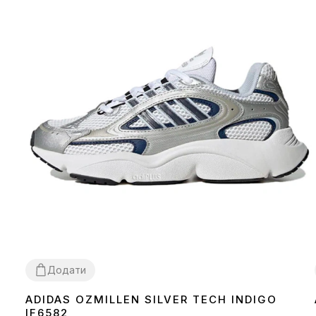
Додати
ADIDAS OZMILLEN SILVER TECH INDIGO
37
38
41
43
44
45
IF6582