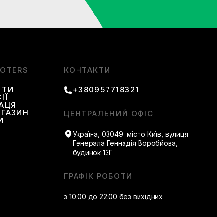
ми деталями для більшої зручності.
OOTERS
КОНТАКТИ
КТИ
+380957718321
ІЇ
РАЦЯ
АГАЗИН
ЦЕНТРАЛЬНИЙ ОФІС
И
Україна, 03049, місто Київ, вулиця
Генерала Геннадія Воробйова,
упець отримує підтримку на всіх етапах замовлення, а
будинок 13Г
ярно поповнюється свіжими релізами. Доставка
нітні варіанти оплати, щоб процес був максимально
ГРАФІК РОБОТИ
тяганини. Повернення або обмін можливе, якщо пара не
магають підібрати найкращий варіант з урахуванням
з 10:00 до 22:00 без вихідних