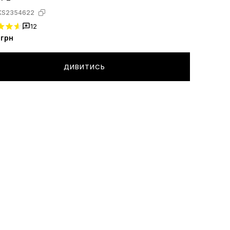
KS2354622
12
грн
ДИВИТИСЬ