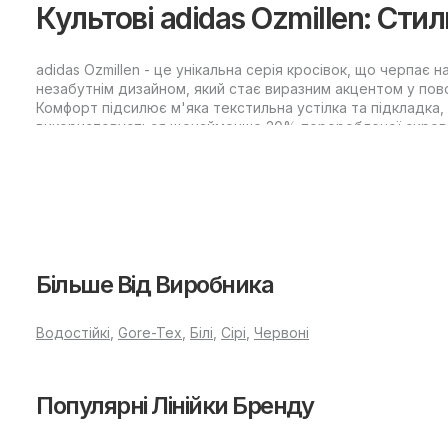
Культові adidas Ozmillen: Стил
adidas Ozmillen - це унікальна серія кросівок, що черпає 
незабутнім дизайном, який стає виразним акцентом у повся
Комфорт підсилює м'яка текстильна устілка та підкладка, 
використовується щонайменше 20% переробленої сировин
Порівняння варіацій adidas Oz
Колекція Ozmillen має різноманітність виконань, що дозв
adidas Ozmillen Classic
Більше Від Виробника
Найпопулярніша версія — класичний силует, що вдало поє
Водостійкі
,
Gore-Tex
,
Білі
,
Сірі
,
Червоні
підтримує актуальні тренди, завдяки чому це взуття гар
adidas Ozmillen Enhanced
Популярні Лінійки Бренду
У цій варіації акцент зроблено на додатковій амортизації