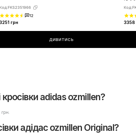
Код:
FKS2351966
Код:
F
12
3251
грн
3358
ДИВИТИСЬ
кросівки adidas ozmillen?
 грн.
вки адідас ozmillen Original?