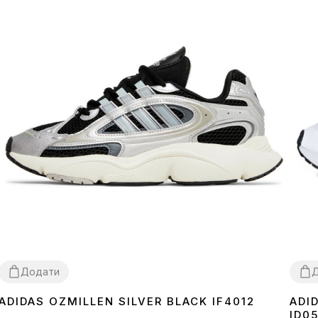
Додати
ADIDAS OZMILLEN SILVER BLACK IF4012
ADI
41
43
45
39
ID0