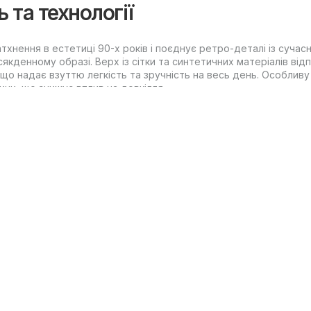
ь та технології
натхнення в естетиці 90-х років і поєднує ретро-деталі із суча
кденному образі. Верх із сітки та синтетичних матеріалів відп
що надає взуттю легкість та зручність на весь день. Особливу 
и, що знижує вплив на довкілля.
millen
оляє вибрати оптимальну модель під свої завдання та стиль жит
днується з будь-яким гардеробом і підходить для щоденного н
монує з міською естетикою.
 завдяки системі Adiplus, що надає більш впевнену підтримку н