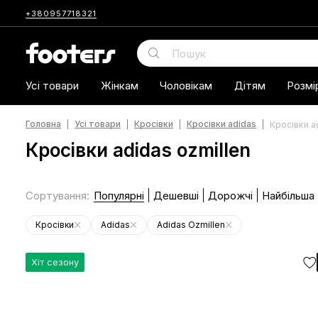
+380957718321
Усі товари
Жінкам
Чоловікам
Дітям
Розмі
Головна
Усі товари
Кросівки
Кросівки adidas
Кросівки a
Кросівки adidas ozmillen
Сортування
:
Популярні
Дешевші
Дорожчі
Найбільша
Кросівки
Adidas
Adidas Ozmillen
Хіт сезону