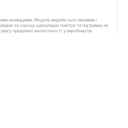
сними інноваціями. Модель виділяється сміливим і
овідає за хорошу циркуляцію повітря та підтримку ніг.
увагу приділено екологічності: у виробництві
тя.
осіння, навчання або прогулянок. Динамічний дизайн
огам під час руху. Такий варіант сподобається