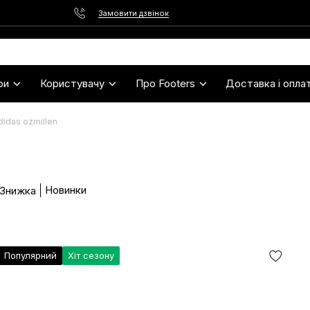
Замовити дзвінок
ри
Користувачу
Про Footers
Доставка і опла
didas ozmillen
Новинки
 Знижка
Популярний
Хіт сезону