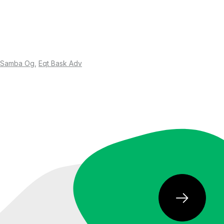
, хто звертає увагу на відповідальне споживання та
Samba Og
,
Eqt Bask Adv
колекції були представлені лімітовані кольори, а
динної серії
м тиражем
пекотної погоди рекомендується віддавати перевагу