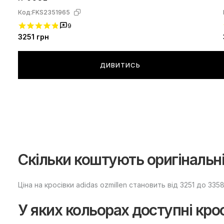
Код:
FKS2351965
9
3251
грн
ДИВИТИСЬ
Скільки коштують оригінальні 
Ціна на кросівки adidas ozmillen становить від 3251 до 3358
У яких кольорах доступні кросі