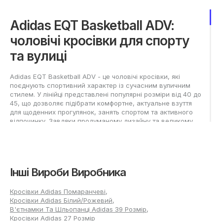
Adidas EQT Basketball ADV:
чоловічі кросівки для спорту
та вулиці
Adidas EQT Basketball ADV - це чоловічі кросівки, які
поєднують спортивний характер із сучасним вуличним
стилем. У лінійці представлені популярні розміри від 40 до
45, що дозволяє підібрати комфортне, актуальне взуття
для щоденних прогулянок, занять спортом та активного
відпочинку. Завдяки продуманому дизайну та великому
вибору кольорів кожен може знайти свою ідеальну пару
як для літа, так і для демісезонного періоду.
Adidas EQT Basketball ADV: як
Інші Вироби Виробника
вибрати чоловічі кросівки
відповідного розміру?
Кросівки Adidas Помаранчеві
,
Кросівки Adidas Білий/Рожевий
,
В'єтнамки Та Шльопанці Adidas 39 Розмір
,
Щоб правильно визначити потрібний розмір Adidas EQT
Кросівки Adidas 27 Розмір
Basketball ADV, вимірюйте кожну ногу ближче до вечора,