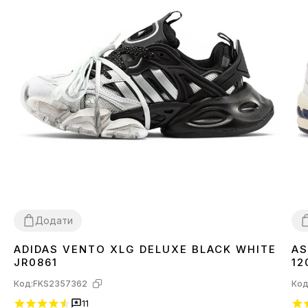
Додати
ADIDAS VENTO XLG DELUXE BLACK WHITE
AS
36
37
38
39
40
41
42
43
44
3
JR0861
12
Код:
FKS2357362
Код
11