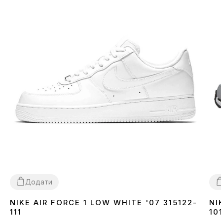
Додати
NIKE AIR FORCE 1 LOW WHITE '07 315122-
NI
36
37
38
39
40
41
42
43
44
45
46
3
111
10