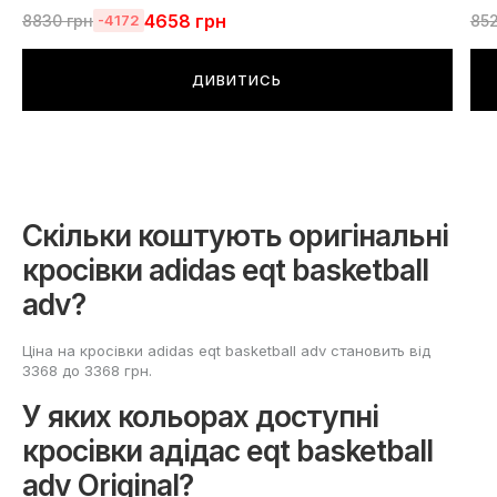
4658
грн
8830
грн
85
-4172
ДИВИТИСЬ
Скільки коштують оригінальні
кросівки adidas eqt basketball
adv?
Ціна на кросівки adidas eqt basketball adv становить від
3368 до 3368 грн.
У яких кольорах доступні
кросівки адідас eqt basketball
adv Original?