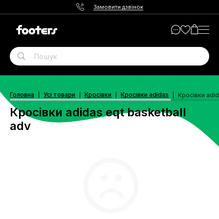
Замовити дзвінок
Головна
Усі товари
Кросівки
Кросівки adidas
Кросівки adid
Кросівки adidas eqt basketball
adv