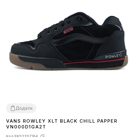
Додати
VANS ROWLEY XLT BLACK CHILL PAPPER
36
41
44
VN000D1GA2T
Код:
FKS2357164