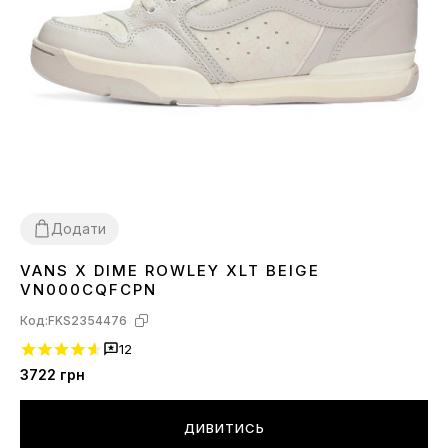
Додати
VANS X DIME ROWLEY XLT BEIGE
36
37
44
45
VN000CQFCPN
Код:
FKS2354476
12
3722
грн
ДИВИТИСЬ