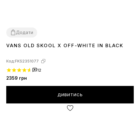
Додати
VANS OLD SKOOL X OFF-WHITE IN BLACK
40
42
Код:
FKS2351077
12
2359
грн
ДИВИТИСЬ