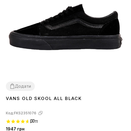
Додати
VANS OLD SKOOL ALL BLACK
36
Код:
FKS2351076
11
1947
грн