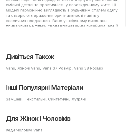
сміливі деталі та практичність у повсякденному житті. Ці
моделі гармонійно виглядають з будь-яким стилем одягу
та створюють враження оригінальності навіть у
класичних поєднаннях. Ванс у шкіряному виконанні
привабливі не тільки своїм впізнаваним дизайном, але й
надійністю: такі кеди легко витримують тривале носіння,
добре переносять негоду та подарують комфорт протягом
усього дня. Особлива увага приділяється універсальності
– взуття відмінно підходить як чоловікам, так і жінкам,
допомагаючи створювати по-справжньому
Дивіться Також
індивідуальний образ щодня.
Популярні моделі шкіряних
Vans
,
Жіночі Vans
,
Vans 37 Розмір
,
Vans 38 Розмір
кедів Ванс
Інші Популярні Матеріали
В актуальній лінійці представлені кілька популярних
моделей шкіряних Vans. Old Skool дізнаються по культовій
Замшеві
,
Текстильні
,
Синтетичні
,
Хутряні
смузі та мінімалістичному вигляду, який доречний і на
прогулянці, і в місті. Серед високих варіантів виділяються
моделі Sk8-Hi - вибір для тих, хто віддає перевагу
Для Жінок І Чоловіків
виразному силуету та додатковому захисту. Для
шанувальників універсальності чудово підійдуть Slip-On,
що відрізняються лаконічністю, і Era – варіант із
Кеди Чоловічі Vans