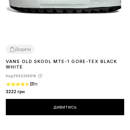
Додати
VANS OLD SKOOL MTE-1 GORE-TEX BLACK
44
WHITE
Код:
FKS2359519
11
3222
грн
ДИВИТИСЬ