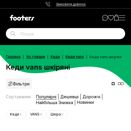
Замовити дзвінок
Головна
Усі товари
Кеди
Кеди vans
Кеди vans шкіряні
Кеди vans шкіряні
Фільтри
Сортування
:
Популярні
Дешевші
Дорожчі
Новинки
Найбільша Знижка
Кеди
VANS
Шкіра