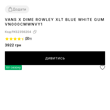
Додати
VANS X DIME ROWLEY XLT BLUE WHITE GUM
36
37
41
42
43
44
VN000CMWNVY1
Код:
FKS2356204
11
3922
грн
ДИВИТИСЬ
Хіт сезону