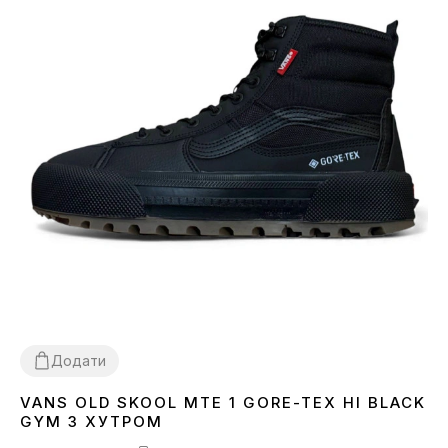
Додати
VANS OLD SKOOL MTE 1 GORE-TEX HI BLACK
44
GYM З ХУТРОМ