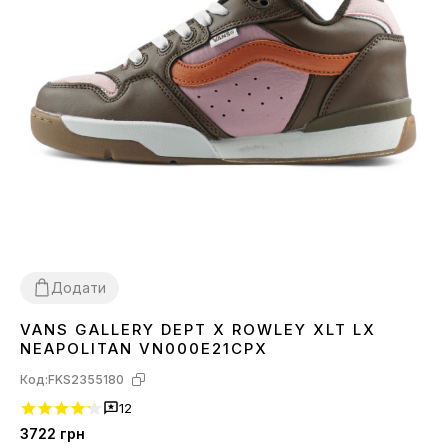
Додати
VANS GALLERY DEPT X ROWLEY XLT LX
36
37
38
39
40
NEAPOLITAN VN000E21CPX
Код:
FKS2355180
12
3722
грн