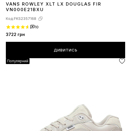
VANS ROWLEY XLT LX DOUGLAS FIR
42
43
44
VN000E21BXU
Код:
FKS2357168
10
3722
грн
ДИВИТИСЬ
Популярний