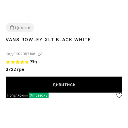
Додати
VANS ROWLEY XLT BLACK WHITE
36
37
41
42
43
44
Код:
FKS2357166
11
3722
грн
ДИВИТИСЬ
Популярний
Хіт сезону