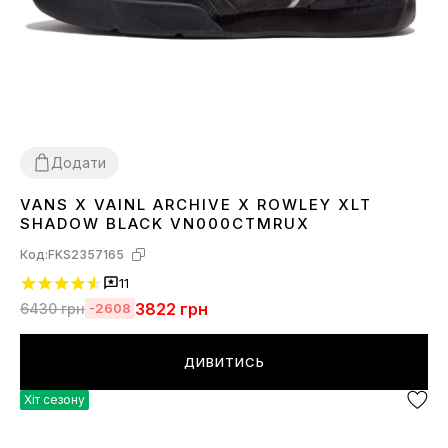
Додати
VANS X VAINL ARCHIVE X ROWLEY XLT
36
37
38
39
41
42
44
45
SHADOW BLACK VN000CTMRUX
Код:
FKS2357165
11
3822
грн
6430
грн
-2608
ДИВИТИСЬ
Хіт сезону