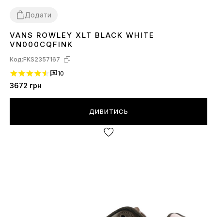
Додати
VANS ROWLEY XLT BLACK WHITE
37
38
40
41
42
43
44
45
VN000CQFINK
Код:
FKS2357167
10
3672
грн
ДИВИТИСЬ