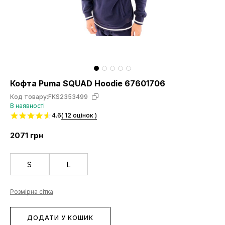
Кофта Puma SQUAD Hoodie 67601706
Код товару:
FKS2353499
В наявності
4.6
( 12 оцінок )
2071
грн
S
L
Розмірна сітка
ДОДАТИ У КОШИК