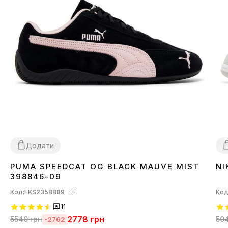
Додати
PUMA SPEEDCAT OG BLACK MAUVE MIST
NI
36
37
38
39
40
41
3
398846-09
Код:
FKS2358889
Код
11
2778
грн
5540
грн
50
-2762