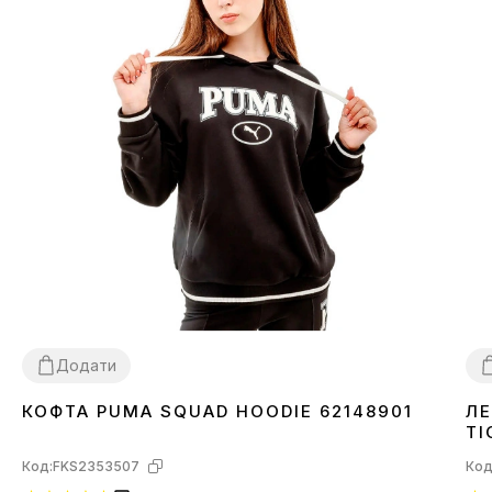
Додати
КОФТА PUMA SQUAD HOODIE 62148901
ЛЕ
XS
S
X
TI
Код:
FKS2353507
Код