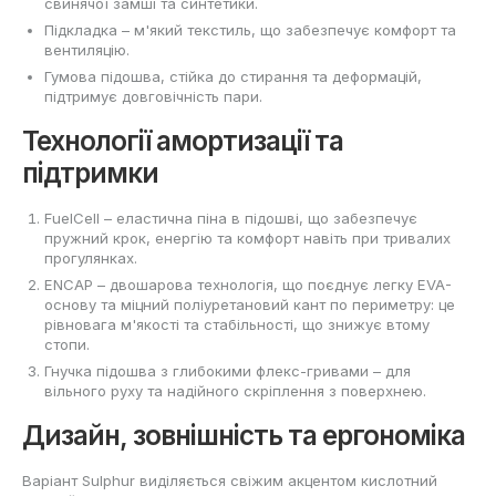
свинячої замші та синтетики.
Підкладка – м'який текстиль, що забезпечує комфорт та
вентиляцію.
Гумова підошва, стійка до стирання та деформацій,
підтримує довговічність пари.
Технології амортизації та
підтримки
FuelCell – еластична піна в підошві, що забезпечує
пружний крок, енергію та комфорт навіть при тривалих
прогулянках.
ENCAP – двошарова технологія, що поєднує легку EVA-
основу та міцний поліуретановий кант по периметру: це
рівновага м'якості та стабільності, що знижує втому
стопи.
Гнучка підошва з глибокими флекс-гривами – для
вільного руху та надійного скріплення з поверхнею.
Дизайн, зовнішність та ергономіка
Варіант Sulphur виділяється свіжим акцентом кислотний