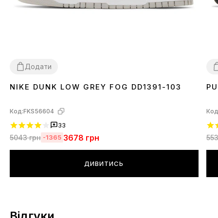
Додати
NIKE DUNK LOW GREY FOG DD1391-103
PU
36
37
38
39
40
41
42
43
44
45
3
Код:
FKS56604
Код
33
3678
грн
5043
грн
55
-1365
ДИВИТИСЬ
Відгуки