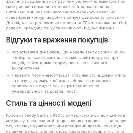
жовтий у поєднанні з контрастним зеленим елементом, при
цьому основа виконана у теплих нейтральних тонах.
Витончені лінії без звичного saddle-переходу візуально
подовжують контур: це робить силует швидким та сучасним.
Деталі, такі як рефлективні вставки та TPU-накладка на п'яті,
додають брендову фішку та захищають від зношування.
Відгуки та враження покупців
Користувачі відзначають, що модель Teddy Santis x 990v6
– вибір на кожен день для міського життя: зручна при
ходьбі, стійко тримає форму навіть за активного
використання.
Переваги пари – амортизація, стабільність, відомий стиль
та відчуття преміальної якості. Недоліків власники
практично не виділяють, акцент робиться на
універсальності та довговічності.
Стиль та цінності моделі
Кросівки Teddy Santis x 990v6 символізують сучасні цінності
комфорту, незалежності та прагнення на краще. Ця пара для
тих, хто цінує функціональний брендовий дизайн, хоче бути
на хвилі трендів, але не готова жертвувати практичністю та