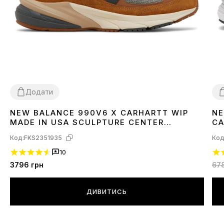
Додати
NEW BALANCE 990V6 X CARHARTT WIP
NE
36
4
MADE IN USA SCULPTURE CENTER
CA
M990CH6
Код:
FKS2351935
Код
10
3796
грн
67
ДИВИТИСЬ