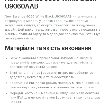
U9060AAB
New Balance 9060 White Black U9060AAB – популярна та
затребувана модель у колекції бренду, що поєднує
актуальний силует, комфортні технології та продуманий
дизайн. Цей варіант відрізняється простотою у поєднанні з
різними стилями одягу та відповідає запитам тих, хто цінує
перевірену якість.
Матеріали та якість виконання
Верх виконаний з преміальної натуральної шкіри у
поєднанні із замшею, що гарантує довговічність та
елегантний зовнішній вигляд.
Бічні панелі – з перфорованої шкіри, що забезпечує
додаткову вентиляцію та зносостійкість.
Текстильна підкладка робить посадку м'якою, а щільна
гумова підошва доповнює впевнену фіксацію стопи.
Середня частина – масивна міжпідошва з елементами
піни EVA для легкості та комфорту навіть при тривалому
носінні.