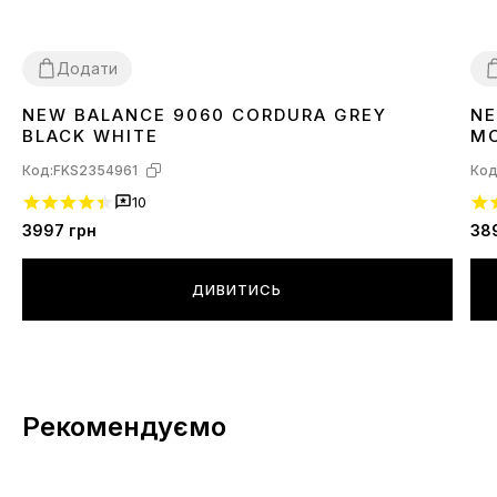
Додати
NEW BALANCE 9060 CORDURA GREY
NE
36
3
BLACK WHITE
MO
Код:
FKS2354961
Код
10
3997
грн
38
ДИВИТИСЬ
Рекомендуємо