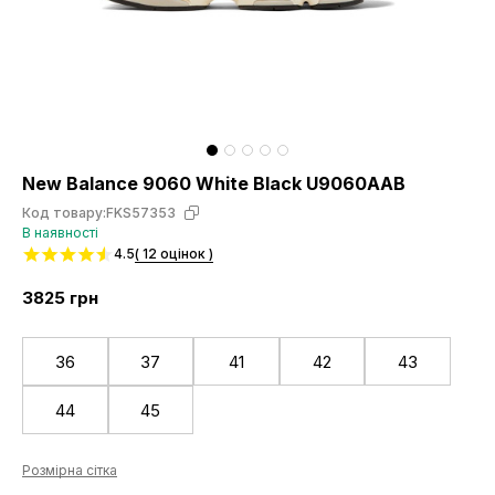
New Balance 9060 White Black U9060AAB
Код товару:
FKS57353
В наявності
4.5
( 12 оцінок )
3825
грн
36
37
41
42
43
44
45
Розмірна сітка