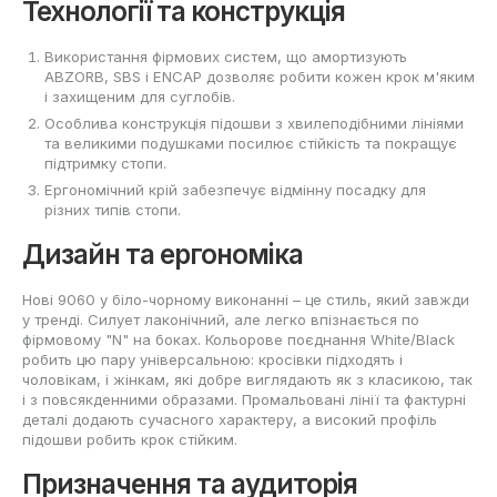
Технології та конструкція
Використання фірмових систем, що амортизують
ABZORB, SBS і ENCAP дозволяє робити кожен крок м'яким
і захищеним для суглобів.
Особлива конструкція підошви з хвилеподібними лініями
та великими подушками посилює стійкість та покращує
підтримку стопи.
Ергономічний крій забезпечує відмінну посадку для
різних типів стопи.
Дизайн та ергономіка
Нові 9060 у біло-чорному виконанні – це стиль, який завжди
у тренді. Силует лаконічний, але легко впізнається по
фірмовому "N" на боках. Кольорове поєднання White/Black
робить цю пару універсальною: кросівки підходять і
чоловікам, і жінкам, які добре виглядають як з класикою, так
і з повсякденними образами. Промальовані лінії та фактурні
деталі додають сучасного характеру, а високий профіль
підошви робить крок стійким.
Призначення та аудиторія