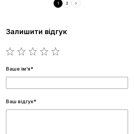
1
2
Залишити відгук
Ваше ім’я*
Ваш відгук*