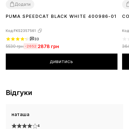
Додати
PUMA SPEEDCAT BLACK WHITE 400986-01
CO
36
37
38
39
40
41
42
43
44
45
3
Код:
FKS2357561
Код
33
2878
грн
5530
грн
36
-2652
ДИВИТИСЬ
Відгуки
наташа
4