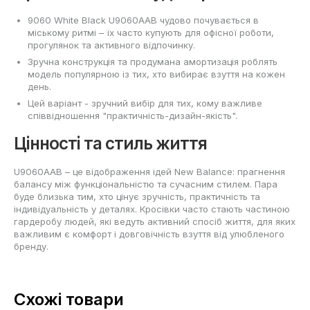
9060 White Black U9060AAB чудово почувається в
міському ритмі – їх часто купують для офісної роботи,
прогулянок та активного відпочинку.
Зручна конструкція та продумана амортизація роблять
модель популярною із тих, хто вибирає взуття на кожен
день.
Цей варіант - зручний вибір для тих, кому важливе
співвідношення "практичність-дизайн-якість".
Цінності та стиль життя
U9060AAB – це відображення ідей New Balance: прагнення
балансу між функціональністю та сучасним стилем. Пара
буде близька тим, хто цінує зручність, практичність та
індивідуальність у деталях. Кросівки часто стають частиною
гардеробу людей, які ведуть активний спосіб життя, для яких
важливим є комфорт і довговічність взуття від улюбленого
бренду.
Схожі товари