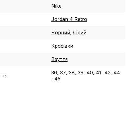
Nike
Jordan 4 Retro
Чорний
,
Сірий
Кросівки
Взуття
36
,
37
,
38
,
39
,
40
,
41
,
42
,
44
ття
,
45