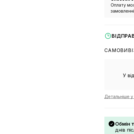
Оплату мож
замовленні 
ВІДПРА
САМОВИВІ
У ві
Детальніше у 
Обмін 
днів пі