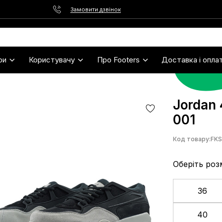
Замовити дзвінок
ри
Користувачу
Про Footers
Доставка і опла
Jordan 
001
Код товару:
FK
Оберіть роз
36
40