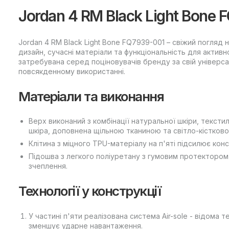
Jordan 4 RM Black Light Bone 
Jordan 4 RM Black Light Bone FQ7939-001 – свіжий погляд
дизайн, сучасні матеріали та функціональність для актив
затребувана серед поціновувачів бренду за свій універса
повсякденному використанні.
Матеріали та виконання
Верх виконаний з комбінації натуральної шкіри, тексти
шкіра, доповнена щільною тканиною та світло-кістков
Клітина з міцного TPU-матеріалу на п'яті підсилює конс
Підошва з легкого поліуретану з гумовим протектором 
зчеплення.
Технології у конструкції
У частині п'яти реалізована система Air-sole - відома 
зменшує ударне навантаження.