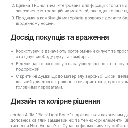
Щільна TPU-клітина інтегрована для фіксації стопи та 
запозичене із традиційних моделей, але адаптоване під
Продумана комбінація матеріалів дозволяє досягти ба
щоденному носінні.
Досвід покупців та враження
Користувачі відзначають ергономічний силует та прост
хто цінує свободу руху та комфорт.
Відгуки часто наголошують на універсальності – пару 
подорожей.
Є критичні думки щодо матеріалу верхньої шкіри: дея
щільний для довгострокового використання, проте ко
головними перевагами.
Дизайн та колірне рішення
Jordan 4 RM "Black Light Bone" відрізняється лаконічним 
доповнює світлий замшевий ніс та темно-сірі елементи. В
тиснення Nike Air на п'яті. Сучасна форма силуету робит