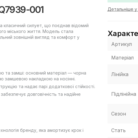
FQ7939-001
Детальніше у 
 на класичний силует, що поєднав відомий
ного міського життя. Модель стала
Характ
льний зовнішній вигляд та комфорт у
Артикул
Матеріал
лю та замші: основний матеріал — чорна
Лінійка
ою замшевою накладкою на носінні.
трукцію та надає парі додаткової стійкості.
Підлінійна
забезпечує довговічність та надійне
Сезон
Стать
технологія бренду, яка амортизує крок і