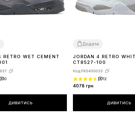
и
Додати
4 RETRO WET CEMENT
JORDAN 4 RETRO WHI
41
42
43
44
45
36
37
39
41
42
001
CT8527-100
837
Код:
FKS400033
0
12
4078
грн
ДИВИТИСЬ
ДИВИТИСЬ