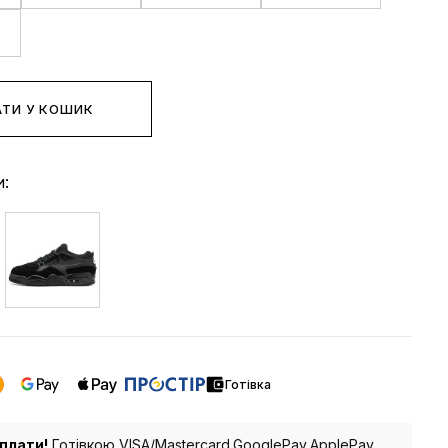
ТИ У КОШИК
и:
Готівка
плати!
Готівкою,VISA/Mastercard,GooglePay,ApplePay.