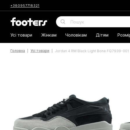
+380957718321
Усі товари
Жінкам
Чоловікам
Дітям
Розмі
Головна
Усі товари
Jordan 4 RM Black Light Bone FQ7939-001