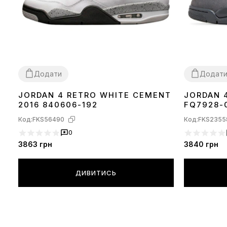
Додати
Додат
JORDAN 4 RETRO WHITE CEMENT
JORDAN 
36
38
40
44
37
38
39
40
2016 840606-192
FQ7928-
Код:
FKS56490
Код:
FKS2355
0
3863
грн
3840
грн
ДИВИТИСЬ