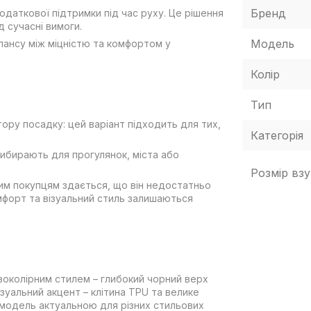
Бренд
додаткової підтримки під час руху. Це рішення
 сучасні вимоги.
Модель
лансу між міцністю та комфортом у
Колір
Тип
ору посадку: цей варіант підходить для тих,
Категорія
вибирають для прогулянок, міста або
Розмір взу
ким покупцям здається, що він недостатньо
мфорт та візуальний стиль залишаються
двоколірним стилем – глибокий чорний верх
ізуальний акцент – клітина TPU та велике
ь модель актуальною для різних стильових