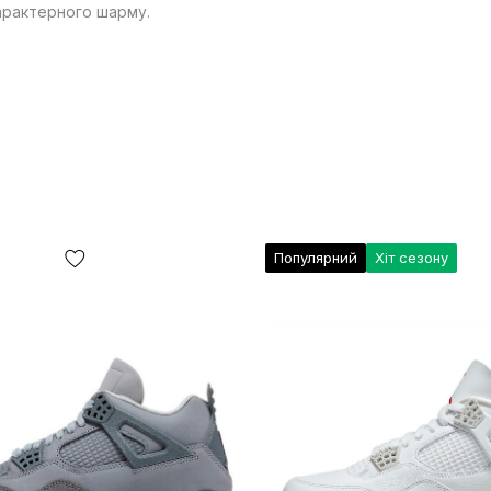
характерного шарму.
Популярний
Хіт сезону