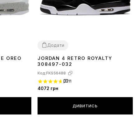
Додати
TE OREO
JORDAN 4 RETRO ROYALTY
38
39
40
41
42
43
44
45
308497-032
Код:
FKS56488
11
4072
грн
ДИВИТИСЬ