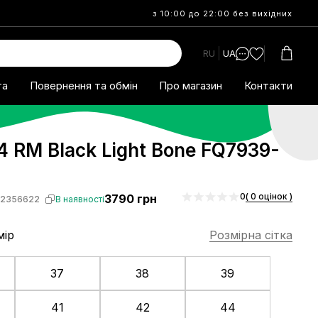
з 10:00 до 22:00 без вихідних
RU
UA
та
Повернення та обмін
Про магазин
Контакти
4 RM Black Light Bone FQ7939-
0
( 0 оцінок )
3790
грн
S2356622
В наявності
мір
Розмірна сітка
37
38
39
41
42
44