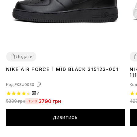
Додати
NIKE AIR FORCE 1 MID BLACK 315123-001
NI
37
41
42
43
44
45
3
111
Код:
FKSU0030
Код
7
3790
грн
5309
грн
42
-1519
ДИВИТИСЬ