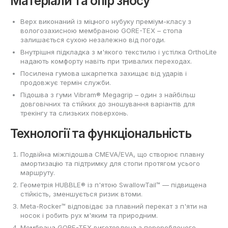
Матеріали та опір зносу
Верх виконаний із міцного нубуку преміум-класу з
вологозахисною мембраною GORE-TEX – стопа
залишається сухою незалежно від погоди.
Внутрішня підкладка з м'якого текстилю і устілка OrthoLite
надають комфорту навіть при тривалих переходах.
Посилена гумова шкарпетка захищає від ударів і
продовжує термін служби.
Підошва з гуми Vibram® Megagrip – один з найбільш
довговічних та стійких до зношування варіантів для
трекінгу та слизьких поверхонь.
Технології та функціональність
Подвійна міжпідошва CMEVA/EVA, що створює плавну
амортизацію та підтримку для стопи протягом усього
маршруту.
Геометрія HUBBLE® із п'ятою SwallowTail™ — підвищена
стійкість, зменшується ризик втоми.
Meta-Rocker™ відповідає за плавний перекат з п'яти на
носок і робить рух м'яким та природним.
Мембрана GORE-TEX виготовлена з переробленого