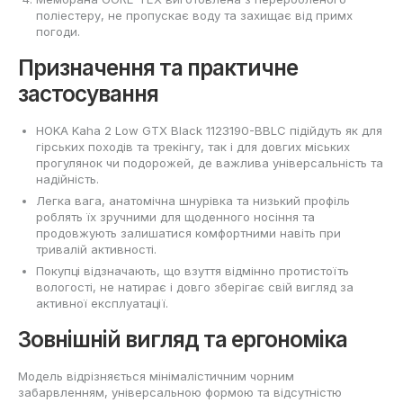
поліестеру, не пропускає воду та захищає від примх
погоди.
Призначення та практичне
застосування
HOKA Kaha 2 Low GTX Black 1123190-BBLC підійдуть як для
гірських походів та трекінгу, так і для довгих міських
прогулянок чи подорожей, де важлива універсальність та
надійність.
Легка вага, анатомічна шнурівка та низький профіль
роблять їх зручними для щоденного носіння та
продовжують залишатися комфортними навіть при
тривалій активності.
Покупці відзначають, що взуття відмінно протистоїть
вологості, не натирає і довго зберігає свій вигляд за
активної експлуатації.
Зовнішній вигляд та ергономіка
Модель відрізняється мінімалістичним чорним
забарвленням, універсальною формою та відсутністю