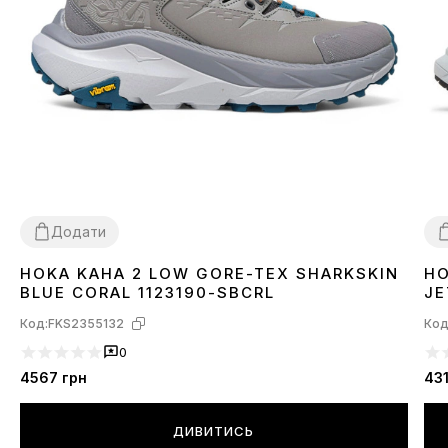
Додати
HOKA KAHA 2 LOW GORE-TEX SHARKSKIN
HO
41
4
BLUE CORAL 1123190-SBCRL
JE
Код:
FKS2355132
Код
0
4567
грн
43
ДИВИТИСЬ