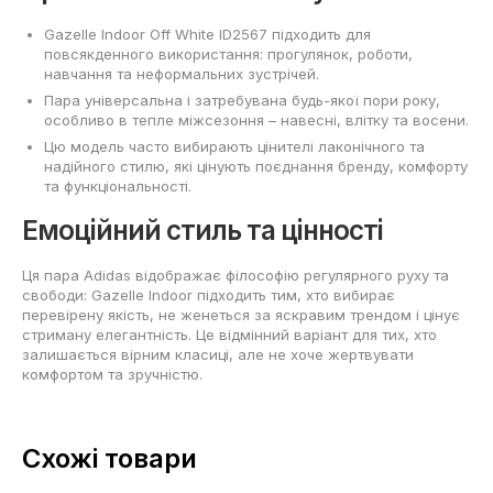
Gazelle Indoor Off White ID2567 підходить для
повсякденного використання: прогулянок, роботи,
навчання та неформальних зустрічей.
Пара універсальна і затребувана будь-якої пори року,
особливо в тепле міжсезоння – навесні, влітку та восени.
Цю модель часто вибирають цінителі лаконічного та
надійного стилю, які цінують поєднання бренду, комфорту
та функціональності.
Емоційний стиль та цінності
Ця пара Adidas відображає філософію регулярного руху та
свободи: Gazelle Indoor підходить тим, хто вибирає
перевірену якість, не женеться за яскравим трендом і цінує
стриману елегантність. Це відмінний варіант для тих, хто
залишається вірним класиці, але не хоче жертвувати
комфортом та зручністю.
Схожі товари