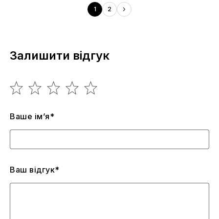
1
2
Залишити відгук
Ваше ім’я*
Ваш відгук*