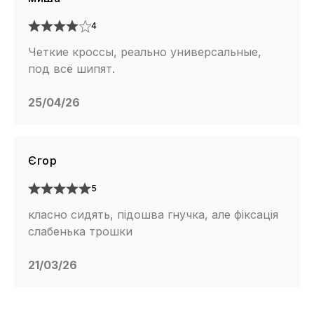
4
Четкие кроссы, реально универсальные,
под всё шипят.
25/04/26
Єгор
5
класно сидять, підошва гнучка, але фіксація
слабенька трошки
21/03/26