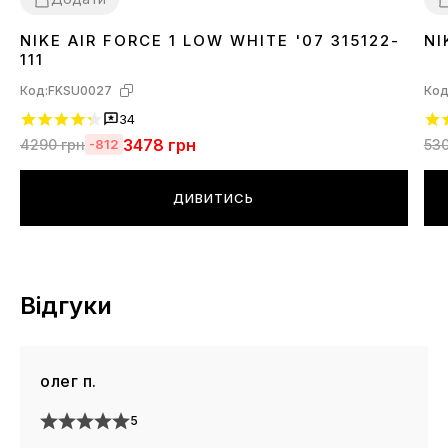
NIKE AIR FORCE 1 LOW WHITE '07 315122-
NI
36
37
38
39
40
41
42
43
44
45
46
3
111
Код:
FKSU0027
Код
34
3478
грн
4290
грн
53
-812
ДИВИТИСЬ
Відгуки
олег п.
5