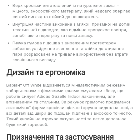
Верх кросівки виготовлений із натуральної замші –
міцного, зносостійкого матеріалу, який надовго зберігає
свіжий вигляд та стійкий до пошкоджень.
Внутрішня частина виконана з м'якої, приємної на дотик
текстильної підкладки, яка відмінно пропускає повітря,
запобігаючи перегріву та появі запаху.
Гнучка гумова підошва з вираженим протектором
забезпечує відмінне зчеплення та стійка до стирання –
пара розрахована на тривале використання без втрати
зовнішнього вигляду.
Дизайн та ергономіка
Варіант Off White відрізняється мінімалістичним бежевим
забарвленням з фірмовими трьома смужками збоку, що
робить силует Adidas Gazelle Indoor лаконічним, але
впізнаваним та стильним. За рахунок грамотно продуманої
анатомічної форми кросівки щільно і зручно сидять на нозі, а
всі деталі від шкіри до підошви підігнані з високою точністю.
Такий дизайн не втрачає актуальності та легко доповнює
будь-який гардероб.
Призначення та застосування