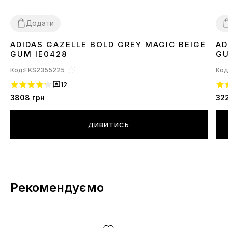
Додати
ADIDAS GAZELLE BOLD GREY MAGIC BEIGE
AD
41
3
GUM IE0428
GU
Код:
FKS2355225
Код
12
3808
грн
32
ДИВИТИСЬ
Рекомендуємо