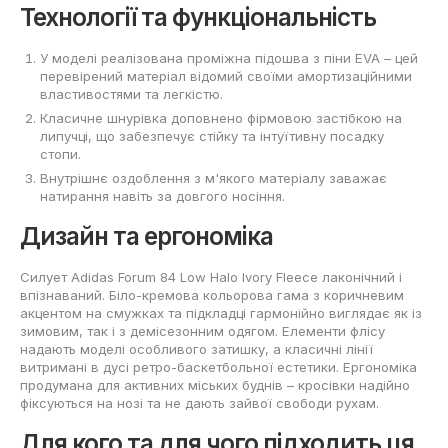
Технології та функціональність
У моделі реалізована проміжна підошва з піни EVA – цей
перевірений матеріал відомий своїми амортизаційними
властивостями та легкістю.
Класичне шнурівка доповнено фірмовою застібкою на
липучці, що забезпечує стійку та інтуїтивну посадку
стопи.
Внутрішнє оздоблення з м'якого матеріалу заважає
натирання навіть за довгого носіння.
Дизайн та ергономіка
Силует Adidas Forum 84 Low Halo Ivory Fleece лаконічний і
впізнаваний. Біло-кремова кольорова гама з коричневим
акцентом на смужках та підкладці гармонійно виглядає як із
зимовим, так і з демісезонним одягом. Елементи флісу
надають моделі особливого затишку, а класичні лінії
витримані в дусі ретро-баскетбольної естетики. Ергономіка
продумана для активних міських буднів – кросівки надійно
фіксуються на нозі та не дають зайвої свободи рухам.
Для кого та для чого підходить ця