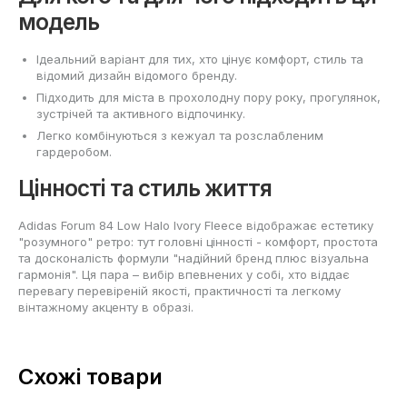
модель
Ідеальний варіант для тих, хто цінує комфорт, стиль та
відомий дизайн відомого бренду.
Підходить для міста в прохолодну пору року, прогулянок,
зустрічей та активного відпочинку.
Легко комбінуються з кежуал та розслабленим
гардеробом.
Цінності та стиль життя
Adidas Forum 84 Low Halo Ivory Fleece відображає естетику
"розумного" ретро: тут головні цінності - комфорт, простота
та досконалість формули "надійний бренд плюс візуальна
гармонія". Ця пара – вибір впевнених у собі, хто віддає
перевагу перевіреній якості, практичності та легкому
вінтажному акценту в образі.
Схожі товари