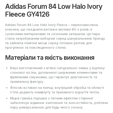
Adidas Forum 84 Low Halo Ivory
Fleece GY4126
Adidas Forum 84 Low Halo Ivory Fleece – переосмислена
класика, що поєднала вінтажні мотиви 80-х років із
сучасними матеріалами та сезонним затишком. Ця пара
стала затребуваним вибором серед шанувальників бренду
та зайняла помітне місце серед топових релізів для
прогулянок та повсякденного стилю.
Матеріали та якість виконання
Верх виготовлений з м'якої натуральної замші у відтінку
слонової кістки, доповненої шкіряними елементами та
фірмовими смужками, що гарантує довговічність та
преміальну фактуру.
Флісові вставки на язичці, внутрішній обробці та області
п'яти додають комфорту та приємного відчуття тепла.
Міцна гумова підошва з легким ефектом старіння
забезпечує відмінне зчеплення та зносостійкість, роблячи
пару універсальною для будь-якого сезону.