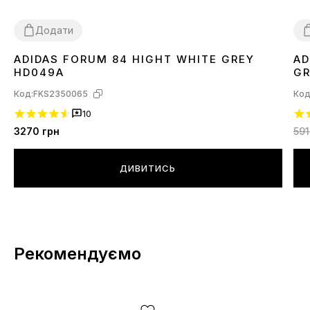
Додати
ADIDAS FORUM 84 HIGHT WHITE GREY
AD
44
3
HD049A
GR
Код:
FKS2350065
Код
10
3270
грн
591
ДИВИТИСЬ
Рекомендуємо