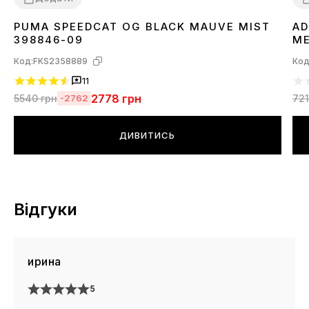
PUMA SPEEDCAT OG BLACK MAUVE MIST
AD
36
37
38
39
40
41
3
398846-09
ME
Код:
FKS2358889
Код
11
2778
грн
5540
грн
72
-2762
ДИВИТИСЬ
Відгуки
ирина
5