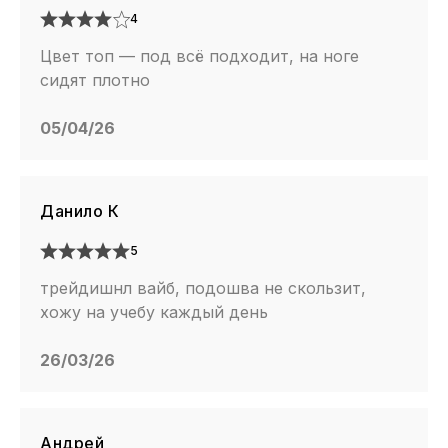
4
Цвет топ — под всё подходит, на ноге
сидят плотно
05/04/26
Данило К
5
трейдишнл вайб, подошва не скользит,
хожу на учебу каждый день
26/03/26
Андрей