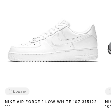
Додати
NIKE AIR FORCE 1 LOW WHITE '07 315122-
NI
36
37
38
39
40
41
42
43
44
45
46
3
111
10