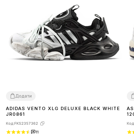
Додати
ADIDAS VENTO XLG DELUXE BLACK WHITE
AS
36
37
38
39
40
41
42
43
44
3
JR0861
12
Код:
FKS2357362
Код
11