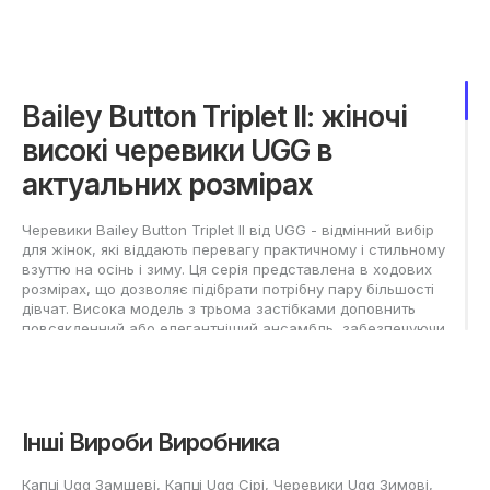
Bailey Button Triplet II: жіночі
високі черевики UGG в
актуальних розмірах
Черевики Bailey Button Triplet II від UGG - відмінний вибір
для жінок, які віддають перевагу практичному і стильному
взуттю на осінь і зиму. Ця серія представлена в ходових
розмірах, що дозволяє підібрати потрібну пару більшості
дівчат. Висока модель з трьома застібками доповнить
повсякденний або елегантніший ансамбль, забезпечуючи
при цьому тепло та зручність у будь-яку погоду.
Як вибрати ідеальний UGG
Classic Bailey Button Triplet II
Інші Вироби Виробника
Boot?
Капці Ugg Замшеві
,
Капці Ugg Сірі
,
Черевики Ugg Зимові
,