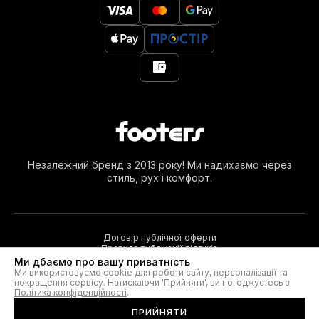
Незалежний бренд з 2013 року! Ми надихаємо через
стиль, рух і комфорт.
Договір публічної оферти
Правила публікації відгуків
Ми дбаємо про вашу приватність
Ми використовуємо cookie для роботи сайту, персоналізації та
покращення сервісу. Натискаючи 'Прийняти', ви погоджуєтесь з
© 2026. Footers®
Політика конфіденційності
.
ПРИЙНЯТИ