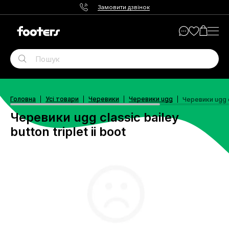
Замовити дзвінок
Головна
Усі товари
Черевики
Черевики ugg
Черевики ugg cl
Черевики ugg classic bailey
button triplet ii boot