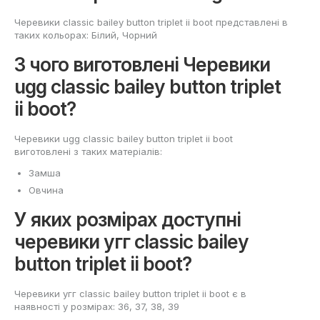
Черевики classic bailey button triplet ii boot представлені в
таких кольорах: Білий, Чорний
З чого виготовлені Черевики
ugg classic bailey button triplet
ii boot?
Черевики ugg classic bailey button triplet ii boot
виготовлені з таких матеріалів:
Замша
Овчина
У яких розмірах доступні
черевики угг classic bailey
button triplet ii boot?
Черевики угг classic bailey button triplet ii boot є в
наявності у розмірах: 36, 37, 38, 39