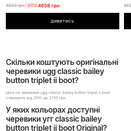
4658
грн
8830
грн
85
-4172
ДИВИТИСЬ
Скільки коштують оригінальні
черевики ugg classic bailey
button triplet ii boot?
Ціна на черевики ugg classic bailey button triplet ii boot
становить від 2510 до 2710 грн.
У яких кольорах доступні
черевики угг classic bailey
button triplet ii boot Original?