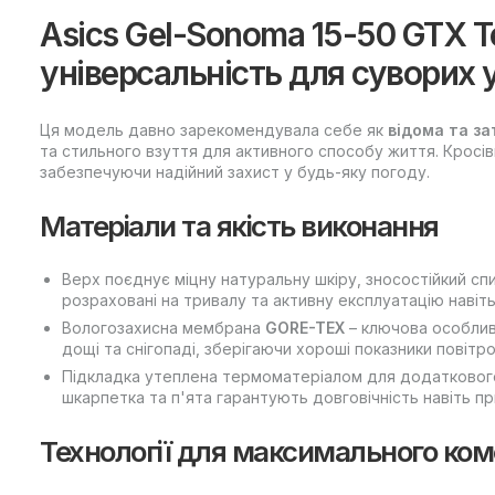
Asics Gel-Sonoma 15-50 GTX Te
універсальність для суворих 
Ця модель давно зарекомендувала себе як
відома та з
та стильного взуття для активного способу життя. Кросі
забезпечуючи надійний захист у будь-яку погоду.
Матеріали та якість виконання
Верх поєднує міцну натуральну шкіру, зносостійкий спи
розраховані на тривалу та активну експлуатацію навіть
Вологозахисна мембрана
GORE-TEX
– ключова особливі
дощі та снігопаді, зберігаючи хороші показники повітр
Підкладка утеплена термоматеріалом для додаткового
шкарпетка та п'ята гарантують довговічність навіть п
Технології для максимального ко