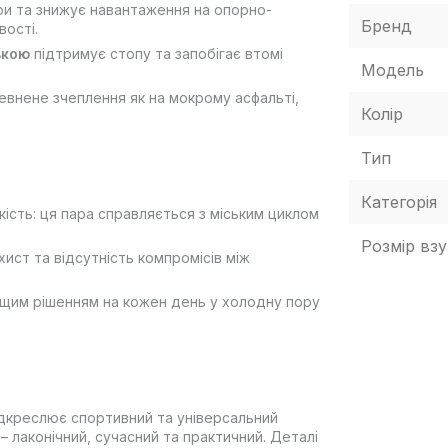
ари та знижує навантаження на опорно-
Бренд
вості.
вкою
підтримує стопу та запобігає втомі
Модель
евнене зчеплення як на мокрому асфальті,
Колір
Тип
Категорія
кість: ця пара справляється з міським циклом
Розмір взу
ахист та відсутність компромісів між
ащим рішенням на кожен день у холодну пору
підкреслює спортивний та універсальний
– лаконічний, сучасний та практичний. Деталі