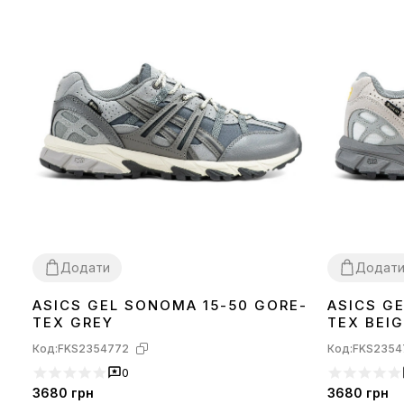
Додати
Додат
ASICS GEL SONOMA 15-50 GORE-
ASICS G
41
42
43
44
45
41
45
TEX GREY
TEX BEI
Код:
FKS2354772
Код:
FKS2354
0
3680
грн
3680
грн