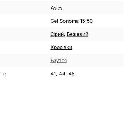
Asics
Gel Sonoma 15-50
Сірий
,
Бежевий
Кросівки
Взуття
ття
41
,
44
,
45