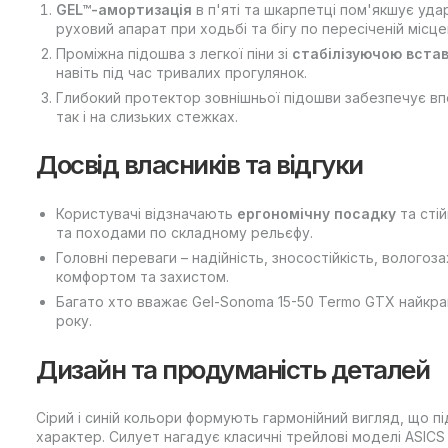
GEL™-амортизація
в п'яті та шкарпетці пом'якшує уд
руховий апарат при ходьбі та бігу по пересіченій місце
Проміжна підошва з легкої піни зі
стабілізуючою вста
навіть під час тривалих прогулянок.
Глибокий протектор зовнішньої підошви забезпечує вп
так і на слизьких стежках.
Досвід власників та відгуки
Користувачі відзначають
ергономічну посадку
та стій
та походами по складному рельєфу.
Головні переваги – надійність, зносостійкість, вологоз
комфортом та захистом.
Багато хто вважає Gel-Sonoma 15-50 Termo GTX найкр
року.
Дизайн та продуманість деталей
Сірий і синій кольори формують гармонійний вигляд, що 
характер. Силует нагадує класичні трейлові моделі ASICS 