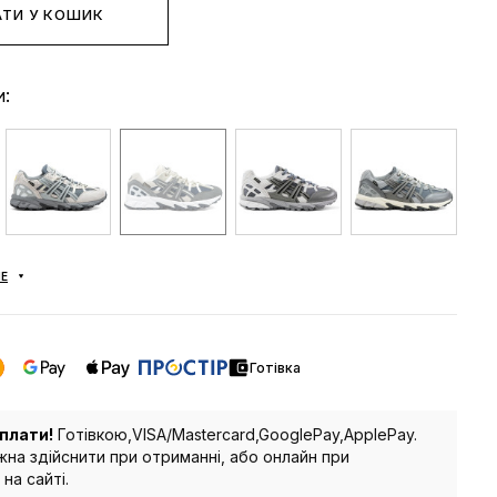
ТИ У КОШИК
и:
Е
Готівка
плати!
Готівкою,VISA/Mastercard,GooglePay,ApplePay.
на здійснити при отриманні, або онлайн при
на сайті.