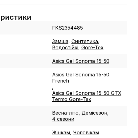
еристики
FKS2354485
Замша
,
Синтетика
,
Водостійкі
,
Gore-Tex
Asics Gel Sonoma 15-50
Asics Gel Sonoma 15-50
French
,
Asics Gel Sonoma 15-50 GTX
Termo Gore-Tex
Весна-літо
,
Демісезон
,
4 сезони
Жінкам
,
Чоловікам