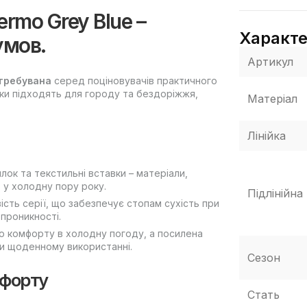
rmo Grey Blue –
Характ
умов.
Артикул
атребувана
серед поціновувачів практичного
вки підходять для городу та бездоріжжя,
Матеріал
Лінійка
лок та текстильні вставки – матеріали,
 у холодну пору року.
Підлінійна
сть серії, що забезпечує стопам сухість при
опроникності.
 комфорту в холодну погоду, а посилена
ри щоденному використанні.
Сезон
мфорту
Стать