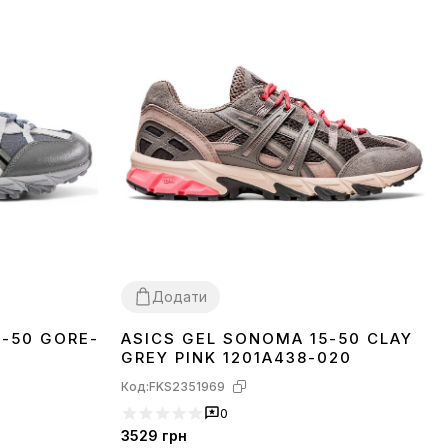
Додати
5-50 GORE-
ASICS GEL SONOMA 15-50 CLAY
37
GREY PINK 1201A438-020
Код:
FKS2351969
0
3529
грн