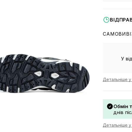
ВІДПРА
САМОВИВІ
У ві
Детальніше у 
Обмін 
днів пі
Детальніше у 