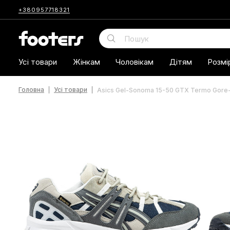
+380957718321
Усі товари
Жінкам
Чоловікам
Дітям
Розмі
Головна
Усі товари
Asics Gel-Sonoma 15-50 GTX Termo Gore-