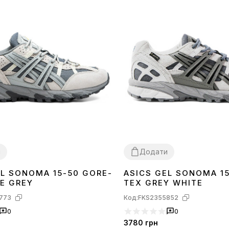
и
Додати
EL SONOMA 15-50 GORE-
ASICS GEL SONOMA 1
41
42
43
44
45
GE GREY
TEX GREY WHITE
773
Код:
FKS2355852
0
0
3780
грн