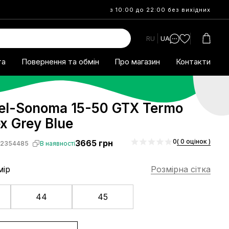
з 10:00 до 22:00 без вихідних
RU
UA
та
Повернення та обмін
Про магазин
Контакти
Gel-Sonoma 15-50 GTX Termo
x Grey Blue
0
( 0 оцінок )
3665
грн
S2354485
В наявності
мір
Розмірна сітка
44
45