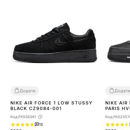
Додати
Додат
NIKE AIR FORCE 1 LOW STUSSY
NIKE AIR
36
37
41
44
45
40
41
42
43
BLACK CZ9084-001
PARIS HV
Код:
FKS56261
Код:
FKS2357
12