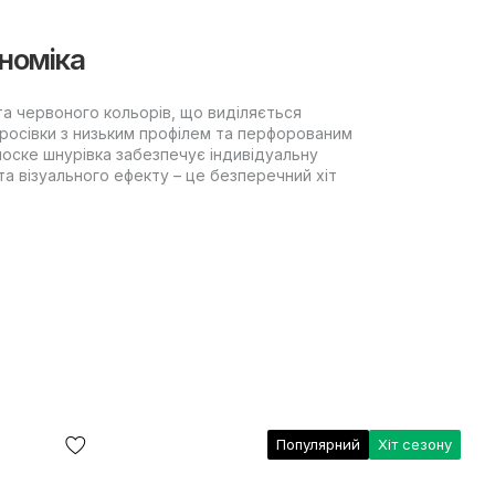
номіка
та червоного кольорів, що виділяється
росівки з низьким профілем та перфорованим
лоске шнурівка забезпечує індивідуальну
а візуального ефекту – це безперечний хіт
Популярний
Хіт сезону