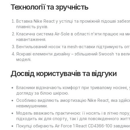
Технології та зручність
Вставка Nike React у устілці та проміжній підошві забе
плавність рухів.
Класична система Air-Sole в області п'яти працює на 
навантаження.
Вентильований носок та mesh-вставки підтримують опт
Яскраві елементи дизайну – збільшений Swoosh та вели
моделі.
Досвід користувачів та відгуки
Власники відзначають комфорт при тривалому носінні, у
догляду за білою шкірою.
Особливо виділяють амортизацію Nike React, яка здійс
невимушеними.
Модель вважають практичною: її носять і в літню пору,
підходить як для спорту, так і для повсякденного житт
Покупці обирають Air Force 1 React CD4366-100 завдяки