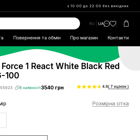
з 10:00 до 22:00 без вихідних
RU
UA
та
Повернення та обмін
Про магазин
Контакти
r Force 1 React White Black Red
-100
4.6
( 7 оцінок )
3540
грн
S55923
В наявності
мір
Розмірна сітка