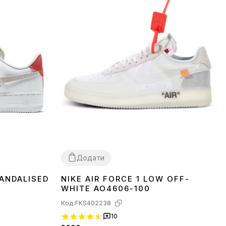
Додати
VANDALISED
NIKE AIR FORCE 1 LOW OFF-
45
WHITE AO4606-100
Код:
FKS402238
10