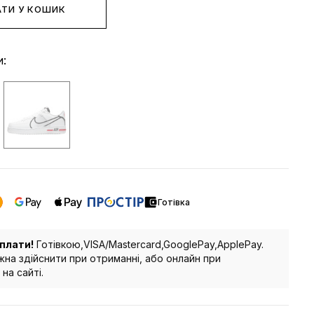
ТИ У КОШИК
и:
Готівка
плати!
Готівкою,VISA/Mastercard,GooglePay,ApplePay.
на здійснити при отриманні, або онлайн при
на сайті.