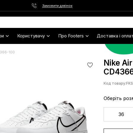
Замовити дзвінок
ри
Користувачу
Про Footers
Доставка і опла
4366-100
Nike Ai
CD4366
Код товару:
FK
Оберіть роз
36