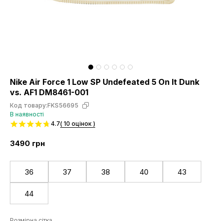
Nike Air Force 1 Low SP Undefeated 5 On It Dunk
vs. AF1 DM8461-001
Код товару:
FKS56695
В наявності
4.7
( 10 оцінок )
3490
грн
36
37
38
40
43
44
Розмірна сітка