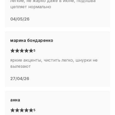
легкие, не жарко даже в июне, подошва
цепляет нормально
04/05/26
марина бондаренко
5
яркие акценты, чистить легко, шнурки не
вылезают
27/04/26
анна
5