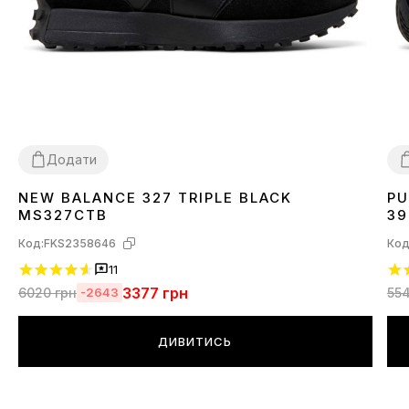
Додати
NEW BALANCE 327 TRIPLE BLACK
PU
36
37
38
39
41
42
43
44
45
3
MS327CTB
39
Код:
FKS2358646
Код
11
3377
грн
6020
грн
55
-2643
ДИВИТИСЬ