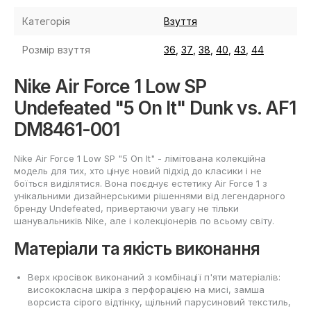
Категорія
Взуття
Розмір взуття
36
,
37
,
38
,
40
,
43
,
44
Nike Air Force 1 Low SP
Undefeated "5 On It" Dunk vs. AF1
DM8461-001
Nike Air Force 1 Low SP "5 On It" - лімітована колекційна
модель для тих, хто цінує новий підхід до класики і не
боїться виділятися. Вона поєднує естетику Air Force 1 з
унікальними дизайнерськими рішеннями від легендарного
бренду Undefeated, привертаючи увагу не тільки
шанувальників Nike, але і колекціонерів по всьому світу.
Матеріали та якість виконання
Верх кросівок виконаний з комбінації п'яти матеріалів:
висококласна шкіра з перфорацією на мисі, замша
ворсиста сірого відтінку, щільний парусиновий текстиль,