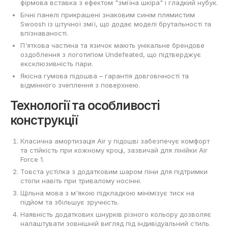
фірмова вставка з ефектом "зміїна шкіра" і гладкий нубук.
Бічні панелі прикрашені знаковим синім плямистим
Swoosh із штучної змії, що додає моделі брутальності та
впізнаваності.
П'яткова частина та язичок мають унікальне брендове
оздоблення з логотипом Undefeated, що підтверджує
ексклюзивність пари.
Якісна гумова підошва – гарантія довговічності та
відмінного зчеплення з поверхнею.
Технології та особливості
конструкції
Класична амортизація Air у підошві забезпечує комфорт
та стійкість при кожному кроці, зазвичай для лінійки Air
Force 1.
Товста устілка з додатковим шаром піни для підтримки
стопи навіть при тривалому носінні.
Щільна мова з м'якою підкладкою мінімізує тиск на
підйом та збільшує зручність.
Наявність додаткових шнурків різного кольору дозволяє
налаштувати зовнішній вигляд під індивідуальний стиль.