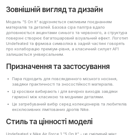
Зовнішній вигляд та дизайн
Модель "5 On It" відрізняється сміливим поєднанням
матеріалів та деталей. Базова сіра палітра вдало
доповнюється акцентами синього та червоного, а структура
поверхні створює багатошаровий візуальний ефект. Логотип
Undefeated та фірмова символіка в задній частині говорять
про колаборацію преміум-рівня, а класичний силует AF1
залишається універсальним.
Призначення та застосування
Пара підходить для повсякденного міського носіння,
завдяки практичності та зносостійкості матеріалів.
Ці кросівки вибирають і для вечірніх виходів завдяки
гармонії між класикою та модними деталями.
Це затребуваний вибір серед колекціонерів та любителів
ексклюзивних лімітованих дропів Nike.
Стиль та цінності моделі
Undefeated x Nike Air Force 1 "5 On It" - це сміливий мікс