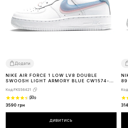
Додати
NIKE AIR FORCE 1 LOW LV8 DOUBLE
NI
36
3
SWOOSH LIGHT ARMORY BLUE CW1574-
89
100
Код:
FKS56421
Код
9
3590
грн
31
ДИВИТИСЬ