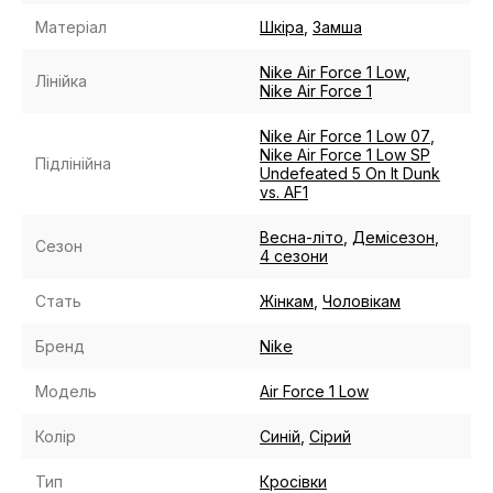
Матеріал
Шкіра
,
Замша
Nike Air Force 1 Low
,
Лінійка
Nike Air Force 1
Nike Air Force 1 Low 07
,
Nike Air Force 1 Low SP
Підлінійна
Undefeated 5 On It Dunk
vs. AF1
Весна-літо
,
Демісезон
,
Сезон
4 сезони
Стать
Жінкам
,
Чоловікам
Бренд
Nike
Модель
Air Force 1 Low
Колір
Cиній
,
Сірий
Тип
Кросівки