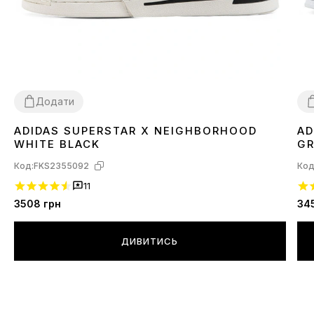
Додати
ADIDAS SUPERSTAR X NEIGHBORHOOD
AD
36
37
39
41
42
44
45
3
WHITE BLACK
GR
Код:
FKS2355092
Код
11
3508
грн
34
ДИВИТИСЬ