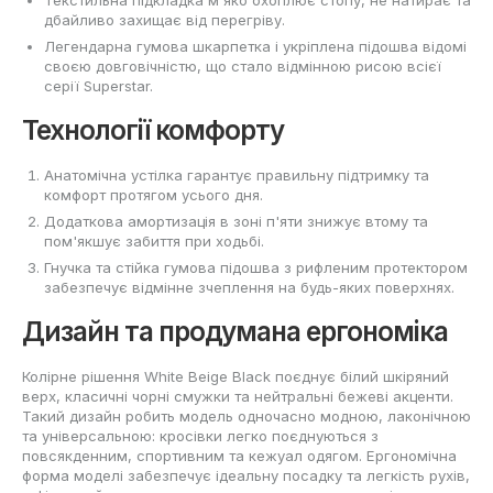
Текстильна підкладка м'яко охоплює стопу, не натирає та
дбайливо захищає від перегріву.
Легендарна гумова шкарпетка і укріплена підошва відомі
своєю довговічністю, що стало відмінною рисою всієї
серії Superstar.
Технології комфорту
Анатомічна устілка гарантує правильну підтримку та
комфорт протягом усього дня.
Додаткова амортизація в зоні п'яти знижує втому та
пом'якшує забиття при ходьбі.
Гнучка та стійка гумова підошва з рифленим протектором
забезпечує відмінне зчеплення на будь-яких поверхнях.
Дизайн та продумана ергономіка
Колірне рішення White Beige Black поєднує білий шкіряний
верх, класичні чорні смужки та нейтральні бежеві акценти.
Такий дизайн робить модель одночасно модною, лаконічною
та універсальною: кросівки легко поєднуються з
повсякденним, спортивним та кежуал одягом. Ергономічна
форма моделі забезпечує ідеальну посадку та легкість рухів,