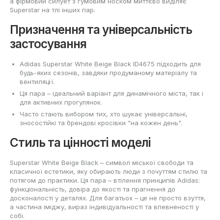
а фірмовий силует з гумовим носком миттєво виділяє
Superstar на тлі інших пар.
Призначення та універсальність
застосування
Adidas Superstar White Beige Black ID4675 підходить для
будь-яких сезонів, завдяки продуманому матеріалу та
вентиляції.
Ця пара – ідеальний варіант для динамічного міста, так і
для активних прогулянок.
Часто стають вибором тих, хто шукає універсальні,
зносостійкі та брендові кросівки "на кожен день".
Стиль та цінності моделі
Superstar White Beige Black – символ міської свободи та
класичної естетики, яку обирають люди з почуттям стилю та
потягом до практики. Ця пара – втілення принципів Adidas:
функціональність, довіра до якості та прагнення до
досконалості у деталях. Для багатьох – це не просто взуття,
а частина іміджу, вираз індивідуальності та впевненості у
собі.