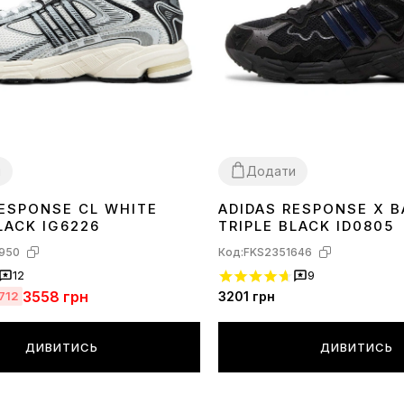
и
Додати
RESPONSE CL WHITE
ADIDAS RESPONSE X 
42
44
LACK IG6226
TRIPLE BLACK ID0805
950
Код:
FKS2351646
12
9
3558
грн
3201
грн
712
ДИВИТИСЬ
ДИВИТИСЬ