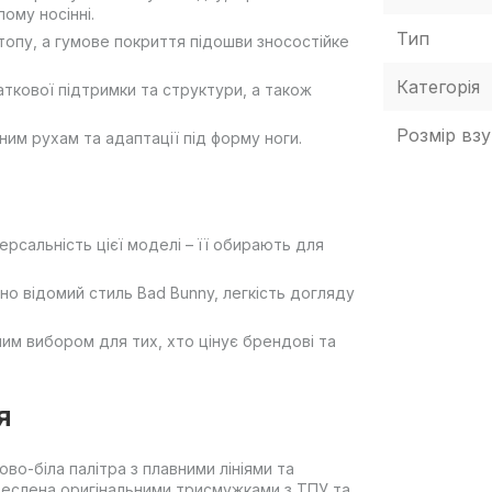
ому носінні.
Тип
стопу, а гумове покриття підошви зносостійке
Категорія
ткової підтримки та структури, а також
Розмір взу
ним рухам та адаптації під форму ноги.
ерсальність цієї моделі – її обирають для
о відомий стиль Bad Bunny, легкість догляду
лим вибором для тих, хто цінує брендові та
я
о-біла палітра з плавними лініями та
креслена оригінальними трисмужками з ТПУ та