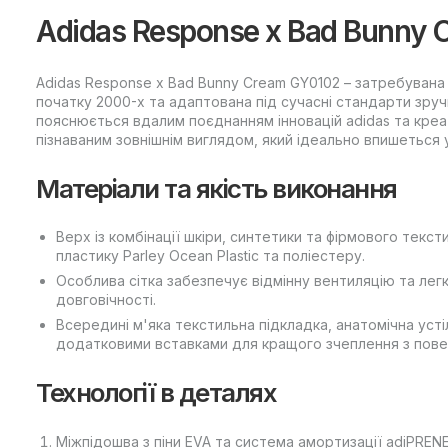
Adidas Response x Bad Bunny 
Adidas Response x Bad Bunny Cream GY0102 – затребувана
початку 2000-х та адаптована під сучасні стандарти зручн
пояснюється вдалим поєднанням інновацій adidas та креа
пізнаваним зовнішнім виглядом, який ідеально впишеться 
Матеріали та якість виконання
Верх із комбінації шкіри, синтетики та фірмового текст
пластику Parley Ocean Plastic та поліестеру.
Особлива сітка забезпечує відмінну вентиляцію та легк
довговічності.
Всередині м'яка текстильна підкладка, анатомічна усті
додатковими вставками для кращого зчеплення з пов
Технології в деталях
Міжпідошва з піни EVA та система амортизації adiPREN