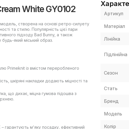
Характ
Cream White GY0102
Артикул
 модель, створена на основі ретро-силуету
Матеріал
ості та стилю. Популярність цієї пари
тивного підходу Bad Bunny, а також
Лінійка
у будь-який міський образ.
Підлінійна
илю Primeknit із вмістом переробленого
Сезон
ість, шкіряні накладки додають міцності та
Стать
лка, що дихає, міцна гумова підошва з
ерхнею.
Бренд
Модель
Колір
E – гарантують м'яку посадку, ефективний