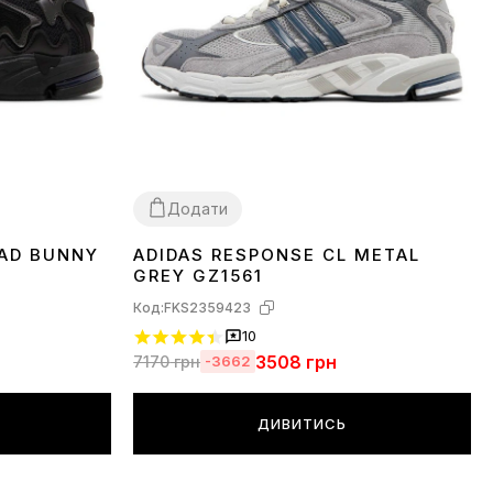
Додати
BAD BUNNY
ADIDAS RESPONSE CL METAL
40
41
42
43
44
45
GREY GZ1561
Код:
FKS2359423
10
3508
грн
7170
грн
-3662
ДИВИТИСЬ