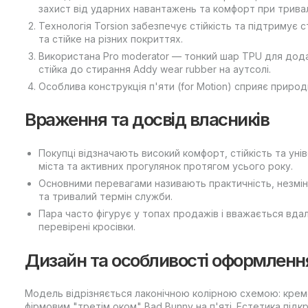
захист від ударних навантажень та комфорт при тривал
Технологія Torsion забезпечує стійкість та підтримує 
та стійке на різних покриттях.
Використана Pro moderator — тонкий шар TPU для дода
стійка до стирання Addy wear rubber на аутсолі.
Особлива конструкція п'яти (for Motion) сприяє природ
Враження та досвід власників
Покупці відзначають високий комфорт, стійкість та унів
міста та активних прогулянок протягом усього року.
Основними перевагами називають практичність, незмінн
та тривалий термін служби.
Пара часто фігурує у топах продажів і вважається вда
перевірені кросівки.
Дизайн та особливості оформленн
Модель відрізняється лаконічною колірною схемою: кремов
фірмовим "третім оком" Bad Bunny на п'яті. Естетика під