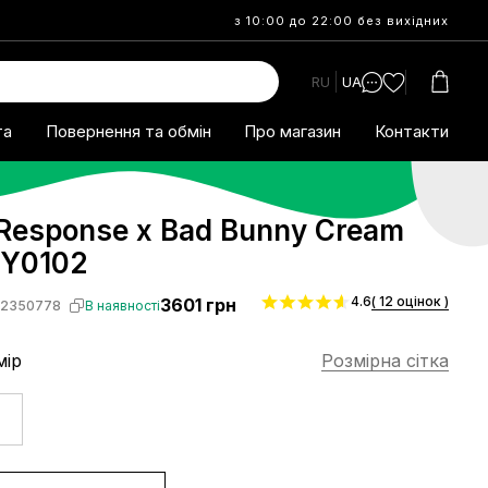
з 10:00 до 22:00 без вихідних
RU
UA
та
Повернення та обмін
Про магазин
Контакти
 Response x Bad Bunny Cream
GY0102
4.6
( 12 оцінок )
3601
грн
S2350778
В наявності
мір
Розмірна сітка