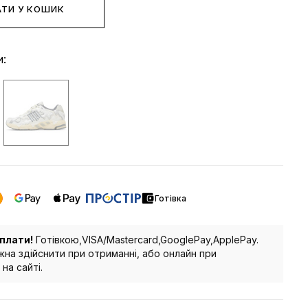
ТИ У КОШИК
и:
Готівка
плати!
Готівкою,VISA/Mastercard,GooglePay,ApplePay.
на здійснити при отриманні, або онлайн при
на сайті.