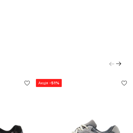
Акція
-51%