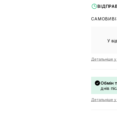
ВІДПРА
САМОВИВІ
У ві
Детальніше у 
Обмін 
днів пі
Детальніше у 