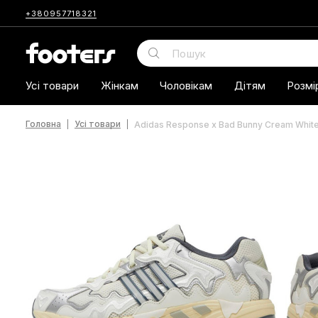
+380957718321
Усі товари
Жінкам
Чоловікам
Дітям
Розмі
Головна
Усі товари
Adidas Response x Bad Bunny Cream Whit