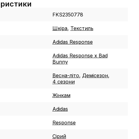
еристики
FKS2350778
Шкіра
,
Текстиль
Adidas Response
Adidas Response x Bad
Bunny
Весна-літо
,
Демісезон
,
4 сезони
Жінкам
Adidas
Response
Сірий