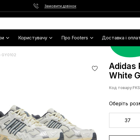
Замовити дзвінок
ри
Користувачу
Про Footers
Доставка і опла
e GY0102
Adidas
White 
Код товару:
FK
Оберіть роз
37