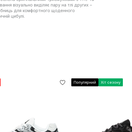
ання візуально виділяє пару на тлі других –
дрібниць для комфортного щоденного
чній цибулі.
Популярний
Хіт сезону