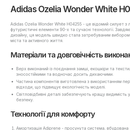
Adidas Ozelia Wonder White H
Adidas Ozelia Wonder White H04255 - це відомий силует з л
футуристичні елементи 90-х та сучасні технології. Завдяк
дизайну, ця модель швидко стала затребуваним вибором
міста та активного життя.
Матеріали та довговічність викона
Верх виконаний із поєднання замші, екошкіри та тексти
зносостійкими та водночас досить дихаючими.
Частина компонентів виготовлена з використанням пе
відходи, що підвищує екологічність моделі.
Світловідбивні деталі забезпечують кращу видимість 
безпеку.
Технології для комфорту
Амортизація Adiprene - просунута система, вбудована 