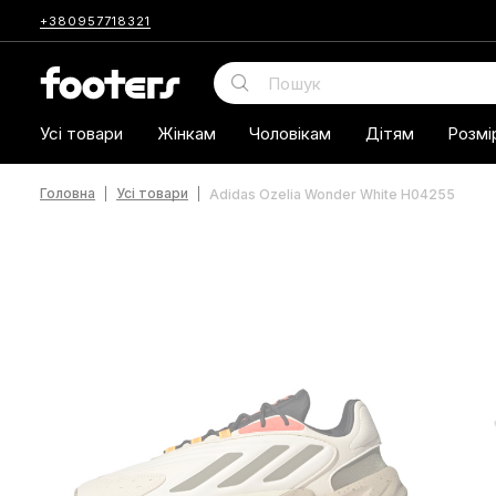
+380957718321
Усі товари
Жінкам
Чоловікам
Дітям
Розмі
Головна
Усі товари
Adidas Ozelia Wonder White H04255