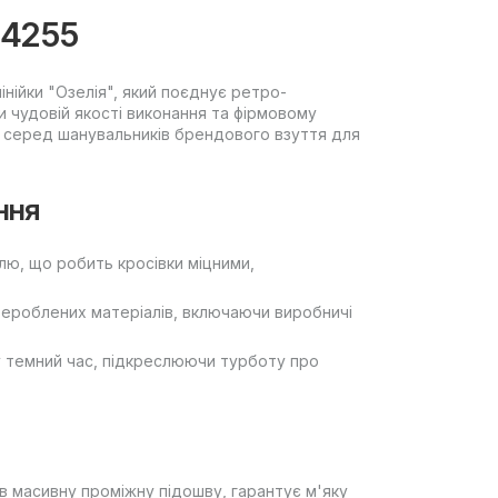
04255
інійки "Озелія", який поєднує ретро-
и чудовій якості виконання та фірмовому
 серед шанувальників брендового взуття для
ння
лю, що робить кросівки міцними,
рероблених матеріалів, включаючи виробничі
у темний час, підкреслюючи турботу про
в масивну проміжну підошву, гарантує м'яку