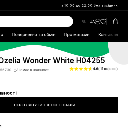
з 10:00 до 22:00 без вихідних
RU
UA
та
Повернення та обмін
Про магазин
Контакти
Ozelia Wonder White H04255
4.6
( 11 оцінок )
S56730
Немає в наявності
явності
ПЕРЕГЛЯНУТИ СХОЖІ ТОВАРИ
и: