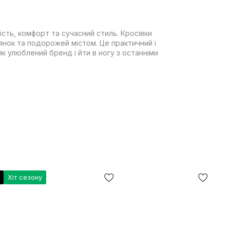
ність, комфорт та сучасний стиль. Кросівки
янок та подорожей містом. Це практичний і
як улюблений бренд і йти в ногу з останніми
Хіт сезону