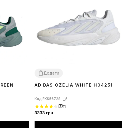
Додати
GREEN
ADIDAS OZELIA WHITE H04251
36
39
41
Код:
FKS56728
11
3333
грн