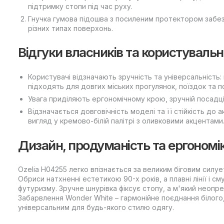
підтримку стопи під час руху.
Гнучка гумова підошва з посиленим протектором забезп
різних типах поверхонь.
Відгуки власників та користуваль
Користувачі відзначають зручність та універсальність:
підходять для довгих міських прогулянок, поїздок та 
Увага приділяють ергономічному крою, зручній посадці 
Відзначається довговічність моделі та її стійкість до 
вигляд у кремово-білій палітрі з оливковими акцентами
Дизайн, продуманість та ергономі
Ozelia H04255 легко впізнається за великим біговим силу
Обриси натхненні естетикою 90-х років, а плавні лінії і с
футуризму. Зручне шнурівка фіксує стопу, а м'який неоп
Забарвлення Wonder White – гармонійне поєднання білого
універсальним для будь-якого стилю одягу.