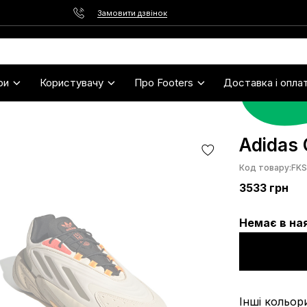
Замовити дзвінок
ри
Користувачу
Про Footers
Доставка і опла
Adidas 
Код товару:
FK
3533
грн
Немає в на
Інші кольор