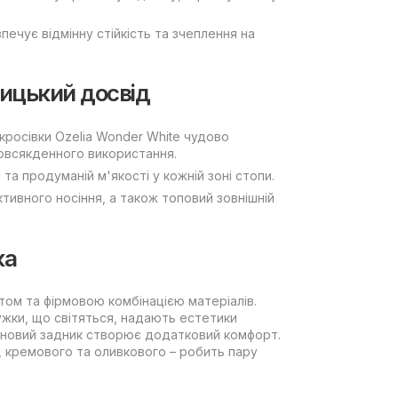
ечує відмінну стійкість та зчеплення на
ницький досвід
 кросівки Ozelia Wonder White чудово
повсякденного використання.
та продуманій м'якості у кожній зоні стопи.
активного носіння, а також топовий зовнішній
.
ка
етом та фірмовою комбінацією матеріалів.
мужки, що світяться, надають естетики
реновий задник створює додатковий комфорт.
, кремового та оливкового – робить пару