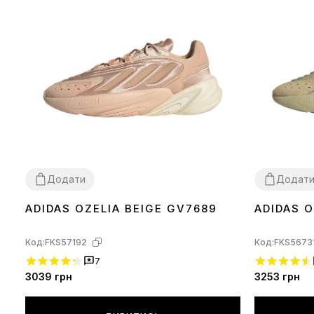
Додати
Додат
ADIDAS OZELIA BEIGE GV7689
ADIDAS 
37
39
40
44
Код:
FKS57192
Код:
FKS5673
7
3039
грн
3253
грн