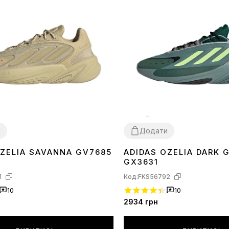
и
Додати
OZELIA SAVANNA GV7685
ADIDAS OZELIA DARK 
44
GX3631
1
Код:
FKS56792
10
10
2934
грн