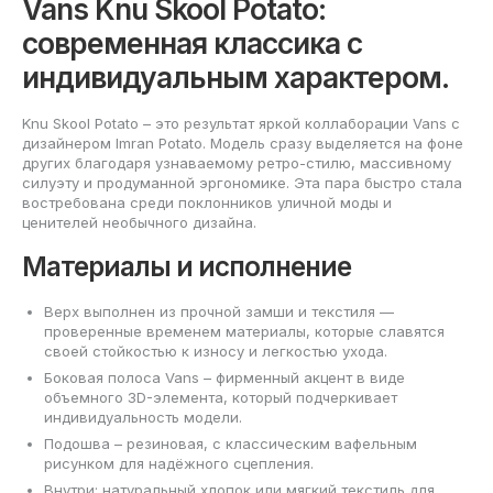
Vans Knu Skool Potato:
современная классика с
индивидуальным характером.
Knu Skool Potato – это результат яркой коллаборации Vans с
дизайнером Imran Potato. Модель сразу выделяется на фоне
других благодаря узнаваемому ретро-стилю, массивному
силуэту и продуманной эргономике. Эта пара быстро стала
востребована среди поклонников уличной моды и
ценителей необычного дизайна.
Материалы и исполнение
Верх выполнен из прочной замши и текстиля —
проверенные временем материалы, которые славятся
своей стойкостью к износу и легкостью ухода.
Боковая полоса Vans – фирменный акцент в виде
объемного 3D-элемента, который подчеркивает
индивидуальность модели.
Подошва – резиновая, с классическим вафельным
рисунком для надёжного сцепления.
Внутри: натуральный хлопок или мягкий текстиль для