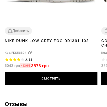
Добавить
NIKE DUNK LOW GREY FOG DD1391-103
CO
36
37
38
39
40
41
42
43
44
45
3
CH
17
Код:
FKS56604
Код
33
3678
грн
5043
грн
37
-1365
СМОТРЕТЬ
Отзывы