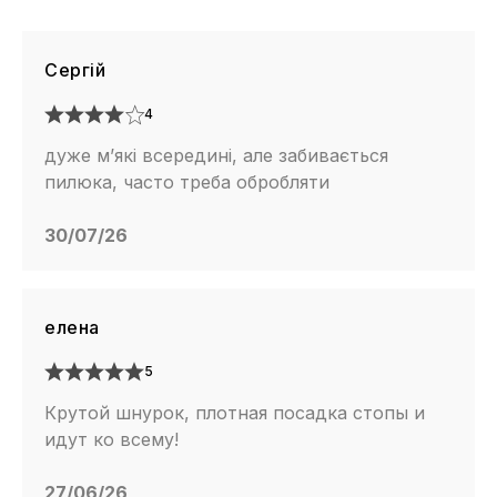
Сергій
4
дуже м’які всередині, але забивається
пилюка, часто треба обробляти
30/07/26
елена
5
Крутой шнурок, плотная посадка стопы и
идут ко всему!
27/06/26