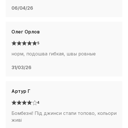
06/04/26
Олег Орлов
5
норм, подошва гибкая, швы ровные
31/03/26
Артур Г
4
Бомбезні! Під джинси стали топово, кольори
живі