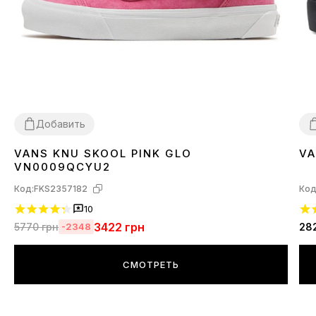
Добавить
VANS KNU SKOOL PINK GLO
VA
36
37
38
3
VN0009QCYU2
Код:
FKS2357182
Код
10
3422
грн
5770
грн
28
-2348
СМОТРЕТЬ