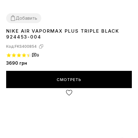
Добавить
NIKE AIR VAPORMAX PLUS TRIPLE BLACK
36
37
38
39
40
41
42
43
44
45
924453-004
Код:
FKS400854
9
3690
грн
СМОТРЕТЬ