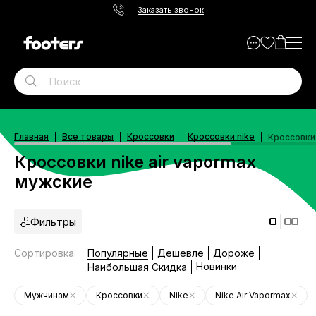
Заказать звонок
Главная
Все товары
Кроссовки
Кроссовки nike
Кроссовки 
Кроссовки nike air vapormax
мужские
Фильтры
Сортировка
:
Популярные
Дешевле
Дороже
Новинки
Наибольшая Скидка
Мужчинам
Кроссовки
Nike
Nike Air Vapormax