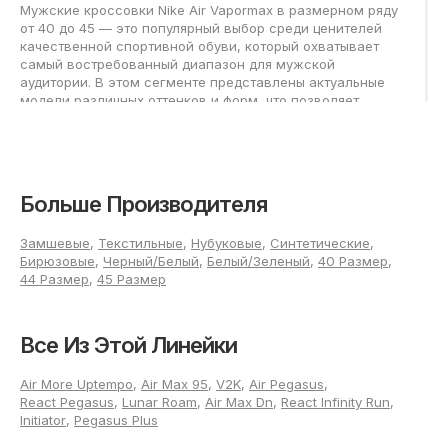
Мужские кроссовки Nike Air Vapormax в размерном ряду
от 40 до 45 — это популярный выбор среди ценителей
качественной спортивной обуви, который охватывает
самый востребованный диапазон для мужской
аудитории. В этом сегменте представлены актуальные
модели различных оттенков и форм, что позволяет
подобрать оптимальную пару для спорта, прогулок,
путешествий или городского образа.
Как подобрать мужские Nike
Больше Производителя
Air Vapormax в размере от 40
до 45?
Замшевые
,
Текстильные
,
Нубуковые
,
Синтетические
,
Бирюзовые
,
Черный/Белый
,
Белый/Зеленый
,
40 Размер
,
44 Размер
,
45 Размер
Чтобы верно выбрать кроссовки Nike Air Vapormax для
мужчины, важно заранее измерить обе стопы, используя
наиболее длинную ногу для ориентира. Удобнее делать
замер вечером, когда ноги слегка увеличены после
Все Из Этой Линейки
активного дня. Длину стопы определяют линейкой: от
края пятки до кончика самого длинного пальца,
Air More Uptempo
,
Air Max 95
,
V2K
,
Air Pegasus
,
прибавляя при необходимости небольшой запас для
React Pegasus
,
Lunar Roam
,
Air Max Dn
,
React Infinity Run
,
комфорта при движении или долгой носке.
Initiator
,
Pegasus Plus
Плотные модели лучше брать точно по размеру и