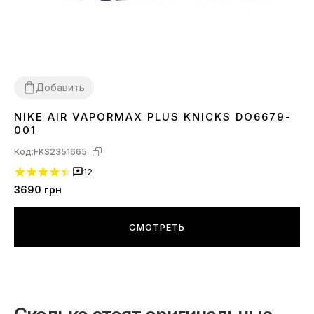
Добавить
NIKE AIR VAPORMAX PLUS KNICKS DO6679-
41
42
43
001
Код:
FKS2351665
12
3690
грн
СМОТРЕТЬ