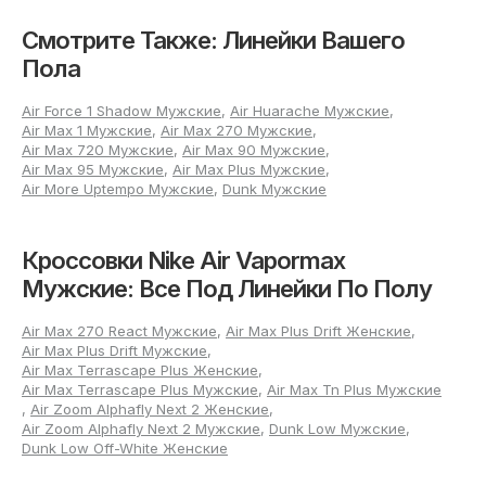
полноте, а более эластичные силуэты могут
незначительно растянуться в процессе эксплуатации.
Смотрите Также: Линейки Вашего
Трислойные ткани и современные материалы
Пола
практически не меняют форму, поэтому размер должен
подходить идеально. При примерке должна оставаться
свобода для пальцев, а пятка фиксироваться в обуви без
Air Force 1 Shadow Мужские
,
Air Huarache Мужские
,
избыточного давления на стопу, чтобы чувствовать себя
Air Max 1 Мужские
,
Air Max 270 Мужские
,
уверенно в течение дня.
Air Max 720 Мужские
,
Air Max 90 Мужские
,
Air Max 95 Мужские
,
Air Max Plus Мужские
,
Преимущества покупки
Air More Uptempo Мужские
,
Dunk Мужские
мужских Nike Air Vapormax от
40 до 45 размера в интернет-
Кроссовки Nike Air Vapormax
магазине
Мужские: Все Под Линейки По Полу
Air Max 270 React Мужские
,
Air Max Plus Drift Женские
,
Выбирая Nike Air Vapormax 40–45 мужские в
Air Max Plus Drift Мужские
,
специализированном онлайн-магазине, вы получаете
Air Max Terrascape Plus Женские
,
множество преимуществ, среди которых:
Air Max Terrascape Plus Мужские
,
Air Max Tn Plus Мужские
Разнообразие актуальных моделей от именитого
,
Air Zoom Alphafly Next 2 Женские
,
бренда;
Air Zoom Alphafly Next 2 Мужские
,
Dunk Low Мужские
,
Dunk Low Off-White Женские
Постоянное расширение ассортимента с
обновлениями кроссовок последних коллекций;