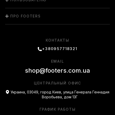
регулярно очищать обувь от загрязнений и
использовать специализированные средства по уходу.
Подойдут ли Nike Air Vapormax мужские для спорта?
ПРО FOOTERS
Модель рассчитана на интенсивную эксплуатацию,
отлично подходит для разных активностей и регулярно
применяется как в фитнесе, так и в повседневности.
КОНТАКТЫ
+380957718321
EMAIL
shop@footers.com.ua
ЦЕНТРАЛЬНЫЙ ОФИС
Украина, 03049, город Киев, улица Генерала Геннадия
Воробьева, дом 13Г
ГРАФИК РАБОТЫ