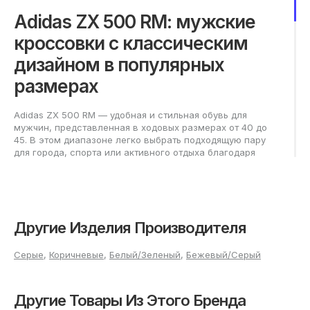
Adidas ZX 500 RM: мужские
кроссовки с классическим
дизайном в популярных
размерах
Adidas ZX 500 RM — удобная и стильная обувь для
мужчин, представленная в ходовых размерах от 40 до
45. В этом диапазоне легко выбрать подходящую пару
для города, спорта или активного отдыха благодаря
широкому ассортименту. Лаконичный силуэт
обеспечивает versatility, а современный внешний вид
органично впишется в повседневный гардероб любого
мужчины.
Другие Изделия Производителя
Как подобрать кроссовки
adidas ZX 500 RM нужного
Серые
,
Коричневые
,
Белый/Зеленый
,
Бежевый/Серый
размера?
Другие Товары Из Этого Бренда
Выбор размера мужских кроссовок начинается с