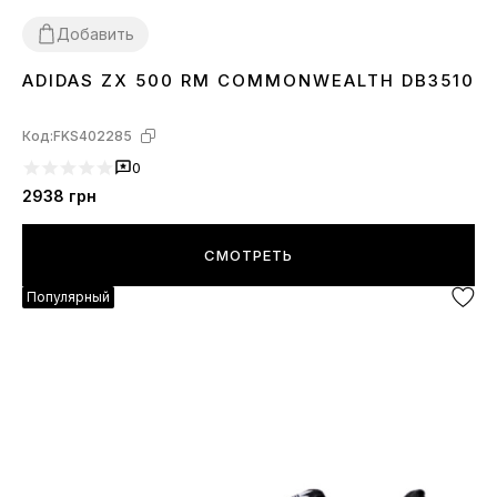
Добавить
ADIDAS ZX 500 RM COMMONWEALTH DB3510
36
Код:
FKS402285
0
2938
грн
СМОТРЕТЬ
Популярный