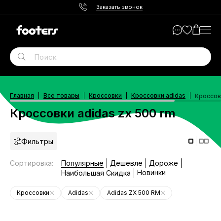
Заказать звонок
Главная
Все товары
Кроссовки
Кроссовки adidas
Кроссов
Кроссовки adidas zx 500 rm
Фильтры
Сортировка
:
Популярные
Дешевле
Дороже
Новинки
Наибольшая Скидка
Кроссовки
Adidas
Adidas ZX 500 RM