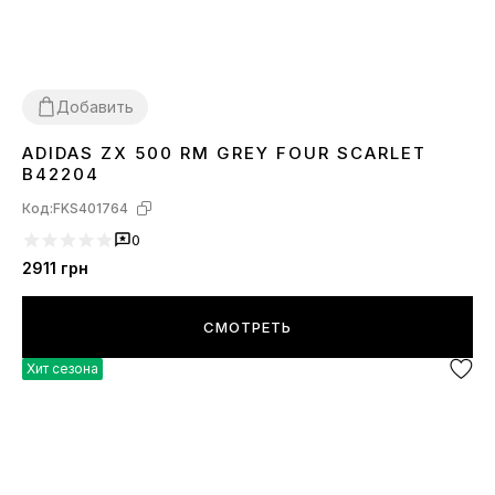
Добавить
ADIDAS ZX 500 RM GREY FOUR SCARLET
38
41
B42204
Код:
FKS401764
0
2911
грн
СМОТРЕТЬ
Хит сезона