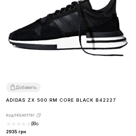
Добавить
ADIDAS ZX 500 RM CORE BLACK B42227
44
Код:
FKS401761
0
2935
грн