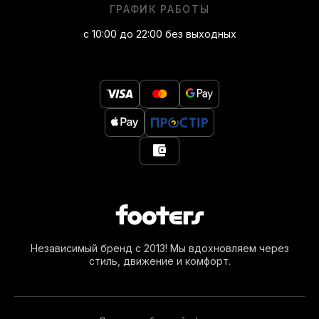
ГРАФИК РАБОТЫ
Sambarose у нас
с 10:00 до 22:00 без выходных
Покупая Sambarose в нашем магазине, вы
гарантированно получаете качественную обувь, удобный
сервис и заботу о клиентах на всех этапах оформления
заказа. Мы стремимся обеспечивать быстрый отклик и
поддержку — поможем подобрать размер и дадим
профессиональную консультацию. Наш каталог
предлагает выбор моделей для любого вкуса и регулярно
пополняется актуальными новинками. Доставка
осуществляется по всей стране с возможностью
примерки и отказа при получении. Разнообразие
доступных способов оплаты позволяет выбрать наиболее
удобный вариант. Мы ценим индивидуальный подход —
для нас важно, чтобы каждая покупка была максимально
комфортной.
Независимый бренд с 2013! Мы вдохновляем через
стиль, движение и комфорт.