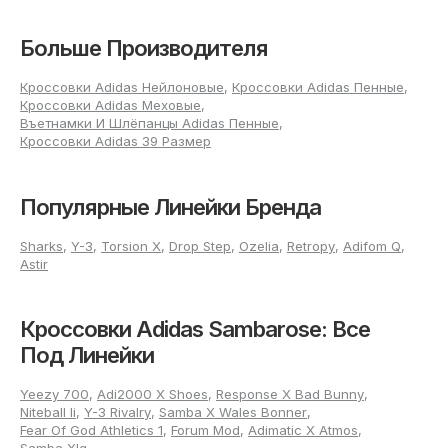
Сравнение женских моделей
Sambarose
Больше Производителя
Линейка Sambarose предлагает несколько изданий,
Кроссовки Adidas Нейлоновые
,
Кроссовки Adidas Пенные
,
каждое из которых подойдет для своего случая.
Кроссовки Adidas Меховые
,
Въетнамки И Шлёпанцы Adidas Пенные
,
adidas Sambarose Classic
Кроссовки Adidas 39 Размер
Базовая версия выполнена в минималистичном стиле и
легко вписывается в ежедневный гардероб. Подходит
Популярные Линейки Бренда
для тех, кто предпочитает универсальную обувь для
любых жизненных ситуаций — от прогулок по городу до
Sharks
,
Y-3
,
Torsion X
,
Drop Step
,
Ozelia
,
Retropy
,
Adifom Q
,
рабочего дня.
Astir
Sambarose Valentine
Кроссовки Adidas Sambarose: Все
Коллекционные релизы, такие как Sambarose Valentine,
Под Линейки
отличаются оригинальными декоративными элементами
и эксклюзивными цветовыми решениями, например,
платформой розового оттенка и акцентными деталями.
Yeezy 700
,
Adi2000 X Shoes
,
Response X Bad Bunny
,
Такие кроссовки выбирают, когда хочется подчеркнуть
Niteball Ii
,
Y-3 Rivalry
,
Samba X Wales Bonner
,
индивидуальность и добавить в образ яркий акцент.
Fear Of God Athletics 1
,
Forum Mod
,
Adimatic X Atmos
,