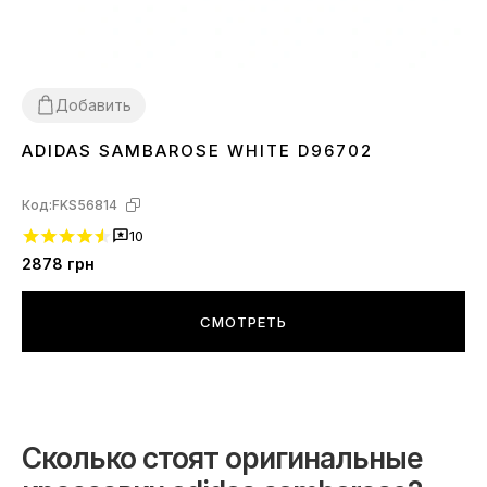
Добавить
ADIDAS SAMBAROSE WHITE D96702
44
Код:
FKS56814
10
2878
грн
СМОТРЕТЬ
Сколько стоят оригинальные