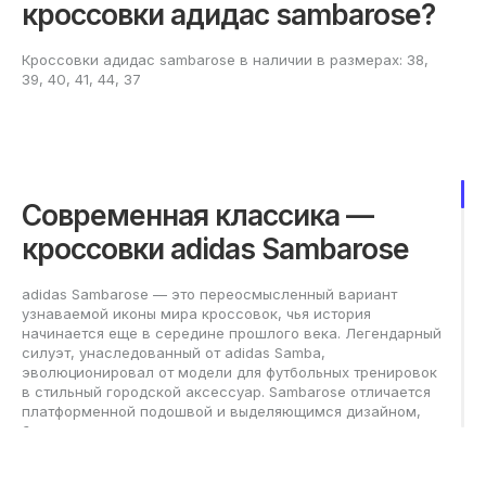
кроссовки адидас sambarose?
Кроссовки адидас sambarose в наличии в размерах: 38,
39, 40, 41, 44, 37
Современная классика —
кроссовки adidas Sambarose
adidas Sambarose — это переосмысленный вариант
узнаваемой иконы мира кроссовок, чья история
начинается еще в середине прошлого века. Легендарный
силуэт, унаследованный от adidas Samba,
эволюционировал от модели для футбольных тренировок
в стильный городской аксессуар. Sambarose отличается
платформенной подошвой и выделяющимся дизайном,
благодаря чему остается на пике популярности среди
женских моделей кед для повседневной носки.