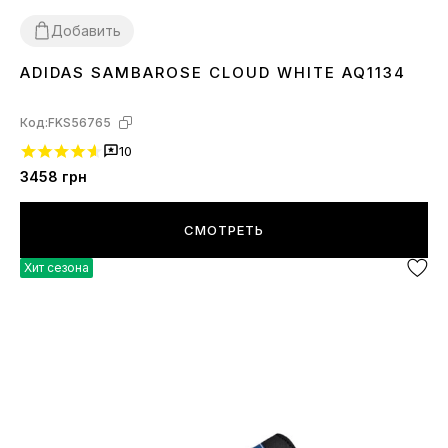
Добавить
ADIDAS SAMBAROSE CLOUD WHITE AQ1134
38
39
40
41
Код:
FKS56765
10
3458
грн
СМОТРЕТЬ
Хит сезона