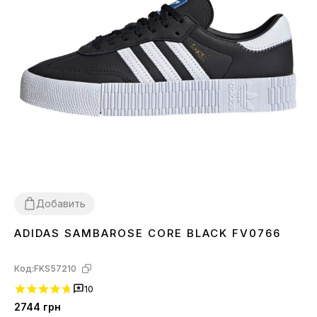
Добавить
ADIDAS SAMBAROSE CORE BLACK FV0766
37
38
40
41
Код:
FKS57210
10
2744
грн