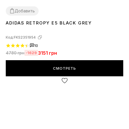
Добавить
ADIDAS RETROPY E5 BLACK GREY
40
41
42
43
44
45
Код:
FKS2351954
10
3151
грн
4780
грн
-1629
СМОТРЕТЬ