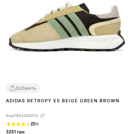
Добавить
ADIDAS RETROPY E5 BEIGE GREEN BROWN
43
Код:
FKS2352072
11
3251
грн