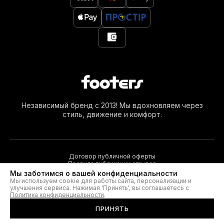
Независимый бренд с 2013! Мы вдохновляем через
стиль, движение и комфорт.
Договор публичной оферты
Правила публикации отзывов
Мы заботимся о вашей конфиденциальности
Мы используем cookie для работы сайта, персонализации и
улучшения сервиса. Нажимая 'Принять', вы соглашаетесь с
© 2026. Footers®
Политика конфиденциальности
.
ПРИНЯТЬ