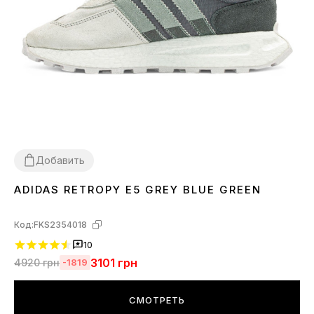
Добавить
ADIDAS RETROPY E5 GREY BLUE GREEN
37
38
39
44
Код:
FKS2354018
10
3101
грн
4920
грн
-1819
СМОТРЕТЬ