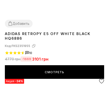
Добавить
ADIDAS RETROPY E5 OFF WHITE BLACK
36
38
39
44
HQ6886
Код:
FKS2351955
10
3101
грн
4770
грн
-1669
СМОТРЕТЬ
Акция
-34%