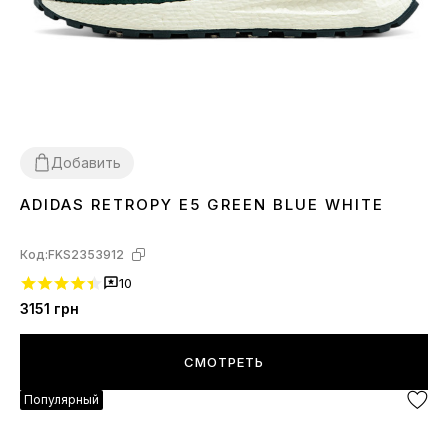
Добавить
ADIDAS RETROPY E5 GREEN BLUE WHITE
41
43
Код:
FKS2353912
10
3151
грн
СМОТРЕТЬ
Популярный