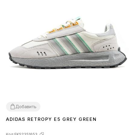
Добавить
ADIDAS RETROPY E5 GREY GREEN
40
Код:
FKS2351653