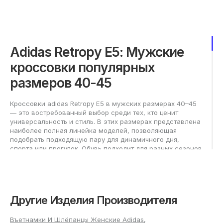
Adidas Retropy E5: Мужские
кроссовки популярных
размеров 40-45
Кроссовки adidas Retropy E5 в мужских размерах 40–45
— это востребованный выбор среди тех, кто ценит
универсальность и стиль. В этих размерах представлена
наиболее полная линейка моделей, позволяющая
подобрать подходящую пару для динамичного дня,
спорта или прогулок. Обувь подходит для разных сезонов
и сочетается с повседневным гардеробом, поэтому в
диапазоне 40–45 вы без труда найдёте вариант для
любой ситуации.
Рекомендации: как выбрать
Другие Изделия Производителя
adidas Retropy E5 в мужских
Въетнамки И Шлёпанцы Женские Adidas
,