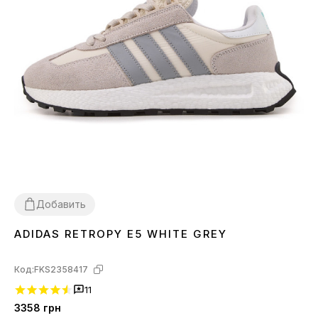
Добавить
ADIDAS RETROPY E5 WHITE GREY
37
38
39
40
41
Код:
FKS2358417
11
3358
грн