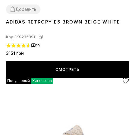
Добавить
ADIDAS RETROPY E5 BROWN BEIGE WHITE
40
41
42
43
44
45
Код:
FKS2353911
10
3151
грн
СМОТРЕТЬ
Популярный
Хит сезона