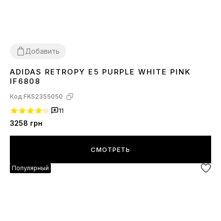
Добавить
ADIDAS RETROPY E5 PURPLE WHITE PINK
36
37
38
39
40
41
IF6808
Код:
FKS2355050
11
3258
грн
СМОТРЕТЬ
Популярный