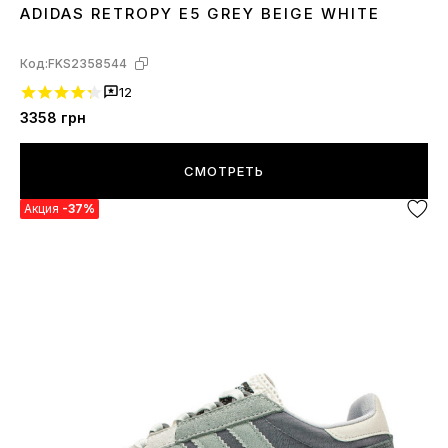
ADIDAS RETROPY E5 GREY BEIGE WHITE
36
37
39
40
Код:
FKS2358544
12
3358
грн
СМОТРЕТЬ
Акция
-37%