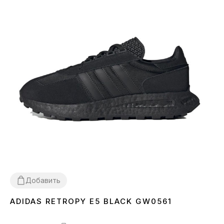
Добавить
ADIDAS RETROPY E5 BLACK GW0561
41
42
43
44
45