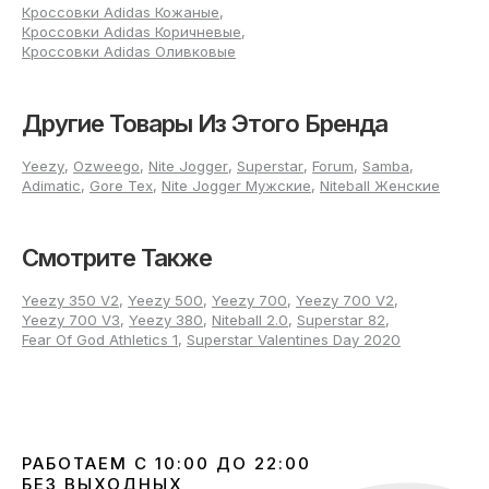
размерах 40-45?
Кроссовки Adidas Кожаные
,
Кроссовки Adidas Коричневые
,
Кроссовки Adidas Оливковые
Для успешного выбора кроссовок adidas Retropy E5
советуем измерять обе стопы вечером, чтобы учитывался
их натурный размер. За ориентир лучше брать большую
из двух стоп, а при определении длины добавлять
Другие Товары Из Этого Бренда
небольшой запас в районе 2–5 мм. При выборе модели с
плотной посадкой важно обратить внимание на полноту
Yeezy
,
Ozweego
,
Nite Jogger
,
Superstar
,
Forum
,
Samba
,
и подъём. Мягкие варианты могут чуть растягиваться в
Adimatic
,
Gore Tex
,
Nite Jogger Мужские
,
Niteball Женские
области ширины, а синтетические решения сохраняют
форму, поэтому размер должен подходить максимально
плотно.
Смотрите Также
В процессе примерки обратите внимание, чтобы пальцы
свободно располагались, пятка фиксировалась
Yeezy 350 V2
,
Yeezy 500
,
Yeezy 700
,
Yeezy 700 V2
,
уверенно, а сам кроссовок не сжимал стопу сбоку и
Yeezy 700 V3
,
Yeezy 380
,
Niteball 2.0
,
Superstar 82
,
сверху. Подобная посадка обеспечит комфорт вне
Fear Of God Athletics 1
,
Superstar Valentines Day 2020
зависимости от типа активности или продолжительности
носки.
Почему выбирают мужские
кроссовки adidas Retropy E5 в
РАБОТАЕМ С 10:00 ДО 22:00
магазине Footers?
БЕЗ ВЫХОДНЫХ