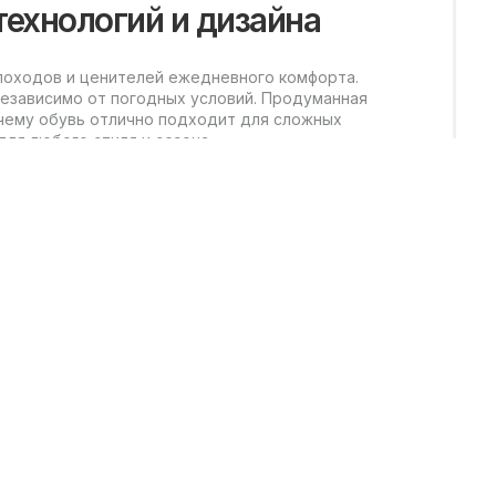
технологий и дизайна
 походов и ценителей ежедневного комфорта.
независимо от погодных условий. Продуманная
чему обувь отлично подходит для сложных
ля любого стиля и сезона.
 определенные нужды и ситуации.
спечивает свободу движений и отлично подходит для
 важно на пересеченной местности и во время