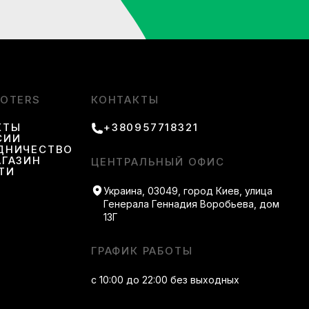
OOTERS
КОНТАКТЫ
КТЫ
+380957718321
СИИ
ДНИЧЕСТВО
АГАЗИН
ЦЕНТРАЛЬНЫЙ ОФИС
ТИ
Украина, 03049, город Киев, улица
ства и поддержки на каждом этапе заказа. Мы
Генерала Геннадия Воробьева, дом
улярное обновление каталога позволяет подобрать
13Г
анимает считанные минуты.
ГРАФИК РАБОТЫ
ер без лишних сложностей.
с 10:00 до 22:00 без выходных
Gore Tex. Поможем подобрать идеальный вариант по