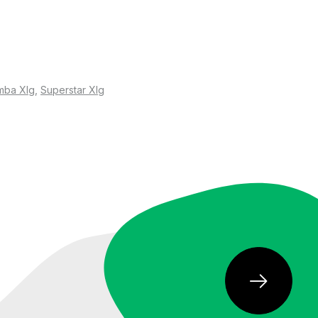
йдет для пользователей, которые не готовы
mba Xlg
,
Superstar Xlg
е место занимают выпуски совместно с Terrex,
альных путешественников
анении внутреннего комфорта. В теплый сезон