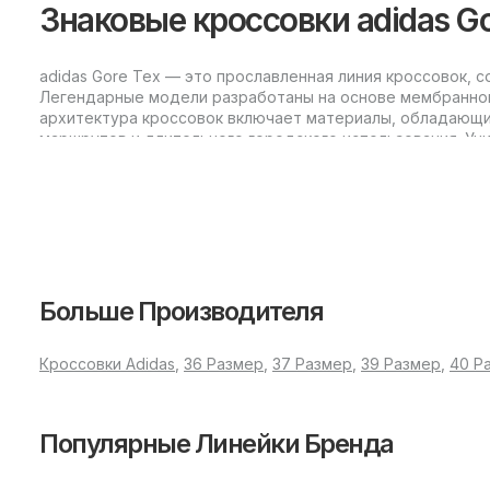
Знаковые кроссовки adidas G
adidas Gore Tex — это прославленная линия кроссовок, 
Легендарные модели разработаны на основе мембранной 
архитектура кроссовок включает материалы, обладающи
маршрутов и длительного городского использования. Ун
В чем отличия моделей adidas
Линейка adidas Gore Tex представлена несколькими вар
Adidas Gore Tex низкая версия
Больше Производителя
Эта модель — выбор для тех, кто ищет легкость, манев
Кроссовки Adidas
,
36 Размер
,
37 Размер
,
39 Размер
,
40 Р
городских маршрутов, прогулок и активного отдыха на п
Adidas Gore Tex высокая версия
Популярные Линейки Бренда
Высокая модификация отличается увеличенной поддержко