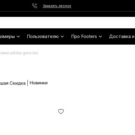
Заказать звонок
азмеры
Пользователю
Про Footers
Доставка и
овки adidas gore tex
Новинки
шая Скидка