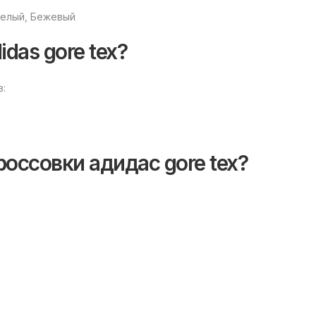
Белый, Бежевый
das gore tex?
в:
оссовки адидас gore tex?