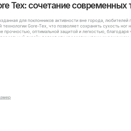
ore Tex: сочетание современных 
созданная для поклонников активности вне города, любителей
технологии Gore-Tex, что позволяет сохранять сухость ног 
е прочностью, оптимальной защитой и легкостью, благодаря 
иверсальный дизайн делает эти кроссовки удачным решением д
 Gore Tex?
иациями, которые позволяют подобрать оптимальную пару под
ренность и неприхотливость в уходе. Низкая конструкция обе
азмер
рироде.
й голеностопа и усиленной системой фиксации, что особенно