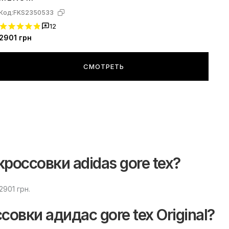
Код:
FKS2350533
12
2901
грн
СМОТРЕТЬ
россовки adidas gore tex?
2901 грн.
овки адидас gore tex Original?