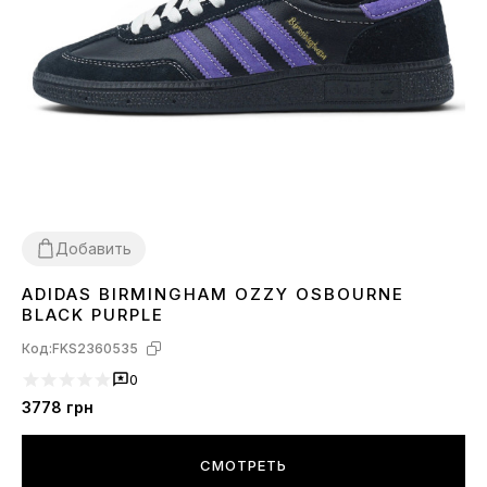
Добавить
ADIDAS BIRMINGHAM OZZY OSBOURNE
36
37
38
39
41
42
43
44
45
BLACK PURPLE
Код:
FKS2360535
0
3778
грн
СМОТРЕТЬ