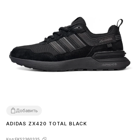
Добавить
ADIDAS ZX420 TOTAL BLACK
41
42
43
44
45
46
Код:
FKS2360335