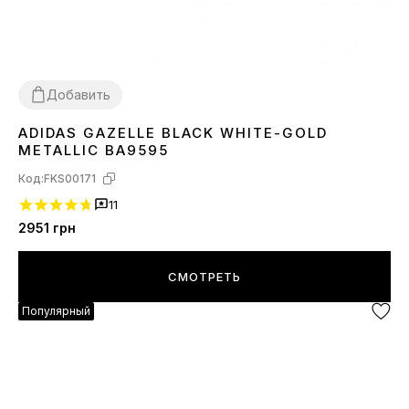
Добавить
ADIDAS GAZELLE BLACK WHITE-GOLD
36
37
38
39
40
41
42
43
44
45
METALLIC BA9595
Код:
FKS00171
11
2951
грн
СМОТРЕТЬ
Популярный