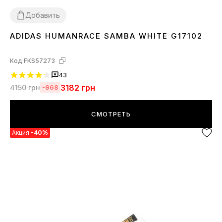
Добавить
ADIDAS HUMANRACE SAMBA WHITE G17102
36
37
38
39
40
41
42
43
44
45
Код:
FKS57273
43
3182
грн
4150
грн
-968
СМОТРЕТЬ
Акция
-40%