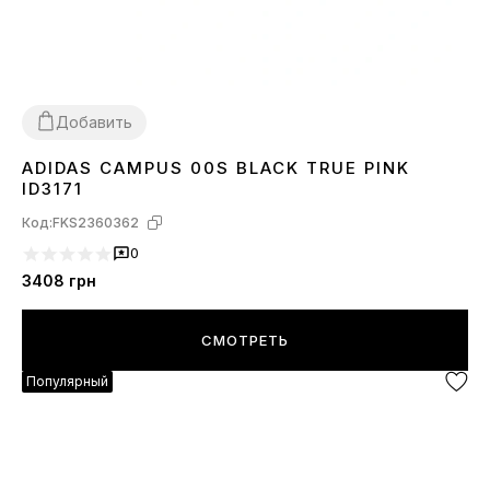
Добавить
ADIDAS CAMPUS 00S BLACK TRUE PINK
38
39
40
41
ID3171
Код:
FKS2360362
0
3408
грн
СМОТРЕТЬ
Популярный