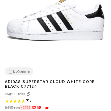
Добавить
ADIDAS SUPERSTAR CLOUD WHITE CORE
36
37
38
40
41
42
43
44
45
BLACK C77124
Код:
FKS1200
9
3258
грн
5410
грн
-2152