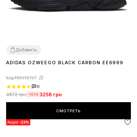
Добавить
ADIDAS OZWEEGO BLACK CARBON EE6999
36
37
38
39
40
43
44
45
Код:
FKSV55707
11
3258
грн
4872
грн
-1614
СМОТРЕТЬ
Акция
-23%