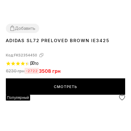
Добавить
ADIDAS SL72 PRELOVED BROWN IE3425
36
37
38
39
41
42
43
44
45
Код:
FKS2354450
10
3508
грн
6230
грн
-2722
СМОТРЕТЬ
Популярный