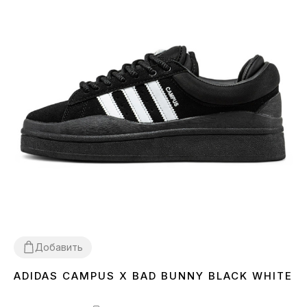
Добавить
ADIDAS CAMPUS X BAD BUNNY BLACK WHITE
36
37
38
39
40
44
45