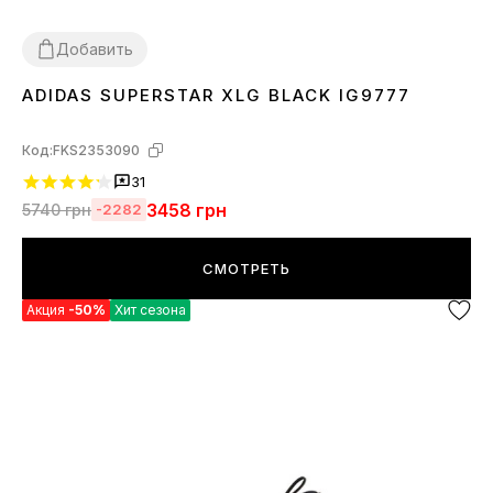
Добавить
ADIDAS SUPERSTAR XLG BLACK IG9777
36
37
38
39
40
41
42
43
44
45
Код:
FKS2353090
31
3458
грн
5740
грн
-2282
СМОТРЕТЬ
Акция
-50%
Хит сезона