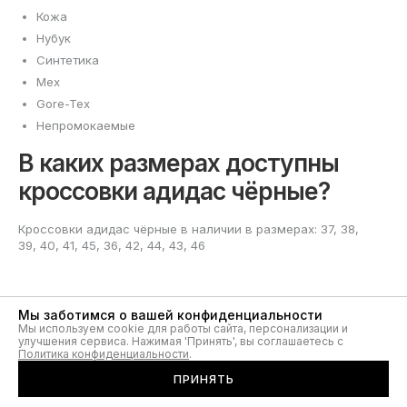
Кожа
Нубук
Синтетика
Мех
Gore-Tex
Непромокаемые
В каких размерах доступны
кроссовки адидас чёрные?
Кроссовки адидас чёрные в наличии в размерах: 37, 38,
39, 40, 41, 45, 36, 42, 44, 43, 46
Мы заботимся о вашей конфиденциальности
Мы используем cookie для работы сайта, персонализации и
улучшения сервиса. Нажимая 'Принять', вы соглашаетесь с
Adidas черные кроссовки для
Политика конфиденциальности
.
ПРИНЯТЬ
мужчин и женщин