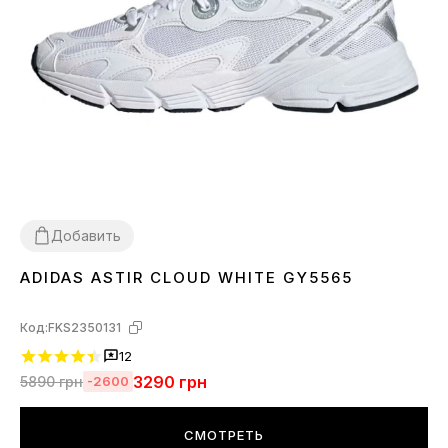
Добавить
ADIDAS ASTIR CLOUD WHITE GY5565
36
37
38
39
40
41
43
44
45
Код:
FKS2350131
12
3290
грн
5890
грн
-2600
СМОТРЕТЬ