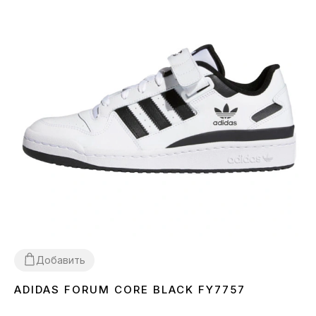
Добавить
ADIDAS FORUM CORE BLACK FY7757
36
37
38
43
44
45