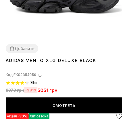
Добавить
ADIDAS VENTO XLG DELUXE BLACK
36
37
38
39
40
41
42
43
44
45
Код:
FKS2354059
38
5051
грн
8870
грн
-3819
СМОТРЕТЬ
Акция
-30%
Хит сезона