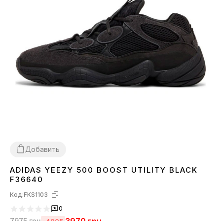
Добавить
ADIDAS YEEZY 500 BOOST UTILITY BLACK
37
38
39
41
42
43
44
45
F36640
Код:
FKS1103
0
7975
грн
-4005