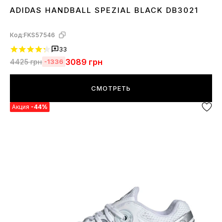
ADIDAS HANDBALL SPEZIAL BLACK DB3021
36
38
39
40
41
42
43
44
45
Код:
FKS57546
33
3089
грн
4425
грн
-1336
СМОТРЕТЬ
Акция
-44%