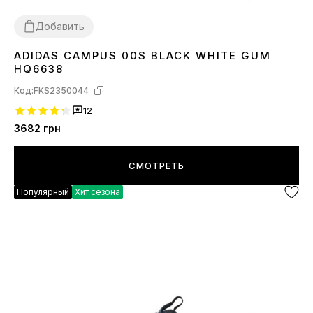
Добавить
ADIDAS CAMPUS 00S BLACK WHITE GUM
36
37
38
39
40
41
42
43
44
45
HQ6638
Код:
FKS2350044
12
3682
грн
СМОТРЕТЬ
Популярный
Хит сезона