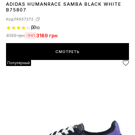
ADIDAS HUMANRACE SAMBA BLACK WHITE
36
37
38
39
40
41
42
43
44
45
B75807
Код:
FKS57272
10
3189
грн
4130
грн
-941
СМОТРЕТЬ
Популярный