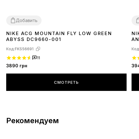
Добавить
NIKE ACG MOUNTAIN FLY LOW GREEN
NI
40
41
42
43
44
45
4
ABYSS DC9660-001
AN
Код:
FKS56691
Код
11
3890
грн
39
СМОТРЕТЬ
Рекомендуем