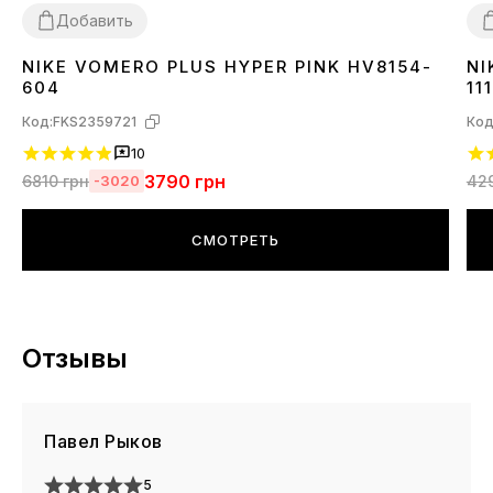
Добавить
NIKE VOMERO PLUS HYPER PINK HV8154-
NI
36
39
3
604
111
Код:
FKS2359721
Код
10
3790
грн
6810
грн
42
-3020
СМОТРЕТЬ
Отзывы
Павел Рыков
5