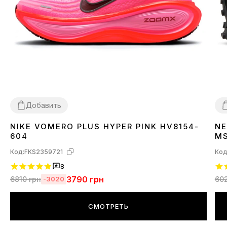
Добавить
NIKE VOMERO PLUS HYPER PINK HV8154-
NE
36
37
38
39
3
604
M
Код:
FKS2359721
Код
8
3790
грн
6810
грн
60
-3020
СМОТРЕТЬ