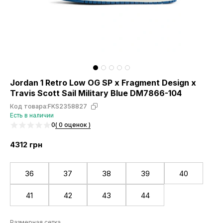
Jordan 1 Retro Low OG SP x Fragment Design x
Travis Scott Sail Military Blue DM7866-104
Код товара:
FKS2358827
Есть в наличии
0
( 0 оценок )
4312
грн
36
37
38
39
40
41
42
43
44
Размерная сетка