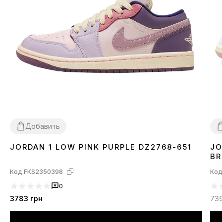
Добавить
JORDAN 1 LOW PINK PURPLE DZ2768-651
JO
36
37
38
40
3
BR
Код:
FKS2350398
Код
0
3783
грн
73