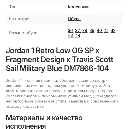
Тип
Кроссовки
Категория
Обувь
36
,
37
,
38
,
39
,
40
,
41
,
42
,
Размер обуви
43
,
44
Jordan 1 Retro Low OG SP x
Fragment Design x Travis Scott
Sail Military Blue DM7866-104
Jordan 1 - горячая новинка, объединяющая сразу три
иконических имени в одном узнаваемом силуэте. Эта
лимитированная пара сразу стала топом продаж среди
коллекционеров и поклонников уличной моды, предлагая
неповторимое сочетание стиля, качества и современного
подхода к классике.
Материалы и качество
исполнения